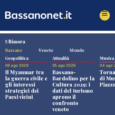
Ultimora
Bassano
Veneto
Mondo
Geopolitica
Attualità
Musica
06 ago 2026
05 ago 2026
04 ago 
Il Myanmar tra
Bassano-
Torna
la guerra civile e
Bardolino per la
di Mus
gli interessi
Cultura 2029: i
Piazz
strategici dei
dati del turismo
Paesi vicini
aprono il
confronto
veneto