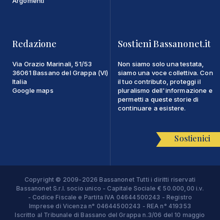
Argomenti
Redazione
Sostieni Bassanonet.it
Via Orazio Marinali, 51/53
Non siamo solo una testata,
36061 Bassano del Grappa (VI)
siamo una voce collettiva. Con
Italia
il tuo contributo, proteggi il
Google maps
pluralismo dell'informazione e
permetti a queste storie di
continuare a esistere.
Sostienici
Copyright © 2009-2026 Bassanonet Tutti i diritti riservati
Bassanonet S.r.l. socio unico - Capitale Sociale € 50.000,00 i.v.
- Codice Fiscale e Partita IVA 04644500243 - Registro
Imprese di Vicenza n° 04644500243 - REA n° 419353
Iscritto al Tribunale di Bassano del Grappa n.3/06 del 10 maggio