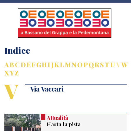
Indice
A
B
C
D
E
F
G
H
I
J
K
L
M
N
O
P
Q
R
S
T
U
V
W
X
Y
Z
V
Via Vaccari
Attualità
Hasta la pista