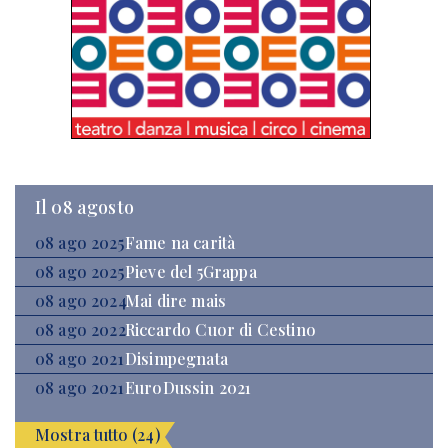
Il 08 agosto
08 ago 2025
Fame na carità
08 ago 2025
Pieve del 5Grappa
08 ago 2024
Mai dire mais
08 ago 2022
Riccardo Cuor di Cestino
08 ago 2021
Disimpegnata
08 ago 2021
EuroDussin 2021
Mostra tutto (24)