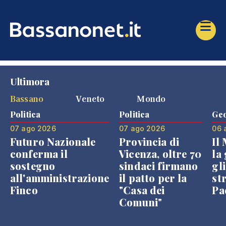
Ultimora
Bassano
Veneto
Mondo
Politica
Politica
Geo
07 ago 2026
07 ago 2026
06 
Futuro Nazionale
Provincia di
Il
conferma il
Vicenza, oltre 70
la 
sostegno
sindaci firmano
gli
all'amministrazione
il patto per la
st
Finco
"Casa dei
Pae
Comuni"