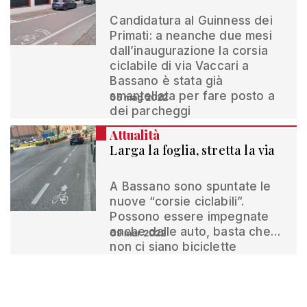
Candidatura al Guinness dei
Primati: a neanche due mesi
dall’inaugurazione la corsia
ciclabile di via Vaccari a
Bassano è stata già
smantellata per fare posto a
05 mag 2022
dei parcheggi
Attualità
Larga la foglia, stretta la via
A Bassano sono spuntate le
nuove “corsie ciclabili”.
Possono essere impegnate
anche dalle auto, basta che…
09 mar 2022
non ci siano biciclette