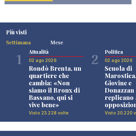
Più visti
Settimana
Mese
Attualità
Politica
1
2
02 ago 2026
02 ago 2026
Rondò Brenta, un
Scuola di
quartiere che
Marostica
cambia: «Non
Giovine e
siamo il Bronx di
Donazzan
Bassano, qui si
replicano 
vive bene»
opposizio
Visto 23.228 volte
Visto 20.220 v