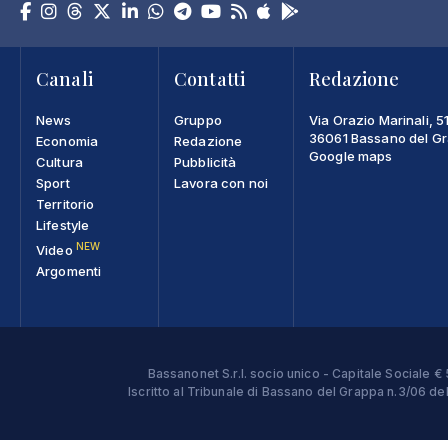
Canali
Contatti
Redazione
News
Gruppo
Via Orazio Marinali, 5
36061 Bassano del Gra
Economia
Redazione
Google maps
Cultura
Pubblicità
Sport
Lavora con noi
Territorio
Lifestyle
NEW
Video
Argomenti
Bassanonet S.r.l. socio unico - Capitale Sociale
Iscritto al Tribunale di Bassano del Grappa n.3/06 d