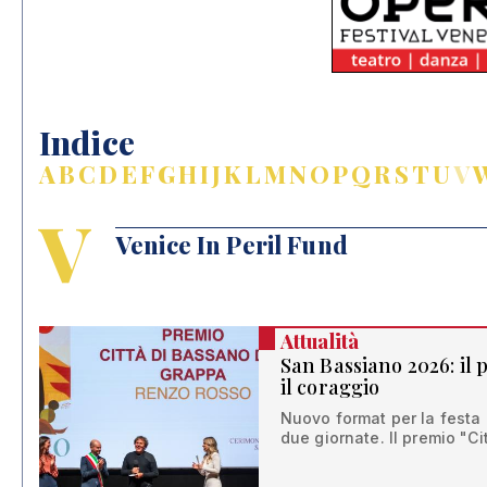
Indice
A
B
C
D
E
F
G
H
I
J
K
L
M
N
O
P
Q
R
S
T
U
V
V
Venice In Peril Fund
Attualità
San Bassiano 2026: il
il coraggio
Nuovo format per la festa 
due giornate. Il premio "C