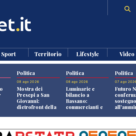
Sport
Territorio
Lifestyle
Video
Politica
Politica
Politica
08 ago 2026
08 ago 2026
07 ago 202
o
Mostra dei
Luminarie e
Futuro N
r
Presepi a San
bilancio a
conferma
Giovanni:
Bassano:
sostegn
dietrofront della
commercianti e
all'ammi
giunta e critiche
cittadini verso
Finco
dell'opposizione
una quota
volontaria