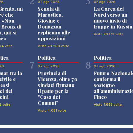
2
3
26
02 ago 2026
02 ago 2026
renta, un
Scuola di
La Corea del
re che
Marostica,
Nord verso un
: «Non
Giovine e
nuovo invio di
l Bronx di
Donazzan
truppe in Russia
, qui si
replicano alle
Visto 20.173 volte
ne»
opposizioni
64 volte
Visto 20.260 volte
tica
Politica
Politica
7
8
26
07 ago 2026
07 ago 2026
mar tra la
Provincia di
Futuro Nazional
ivile e
Vicenza, oltre 70
conferma il
ressi
sindaci firmano
sostegno
ci dei
il patto per la
all'amministrazi
cini
"Casa dei
Finco
Comuni"
2 volte
Visto 1.653 volte
Visto 4.081 volte