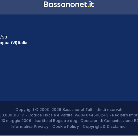
1/53
ppa (VI) Italia
Copyright © 2009-2026 Bassanonet Tutti i diritti riservati
 € 50.000,00 i.v. - Codice Fiscale e Partita IVA 04644500243 - Registro 
el 10 maggio 2006 | Iscritto al Registro degli Operatori di Comunicazion
Informativa Privacy
Cookie Policy
Copyright & Disclaimer