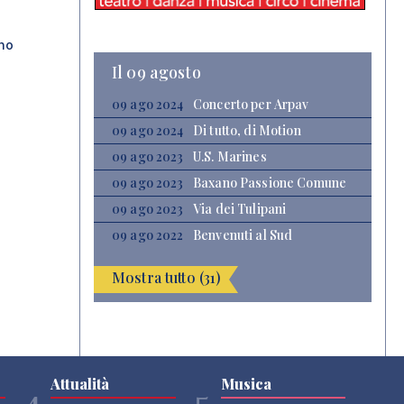
ano
Il 09 agosto
09 ago 2024
Concerto per Arpav
09 ago 2024
Di tutto, di Motion
09 ago 2023
U.S. Marines
09 ago 2023
Baxano Passione Comune
09 ago 2023
Via dei Tulipani
09 ago 2022
Benvenuti al Sud
Mostra tutto (31)
Attualità
Musica