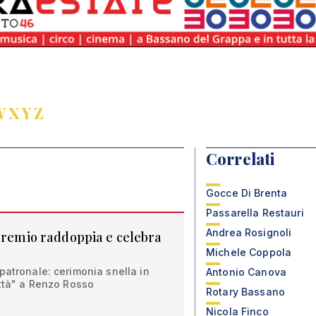
W
X
Y
Z
Correlati
Gocce Di Brenta
Passarella Restauri
Andrea Rosignoli
 premio raddoppia e celebra
Michele Coppola
patronale: cerimonia snella in
Antonio Canova
ittà" a Renzo Rosso
Rotary Bassano
Nicola Finco