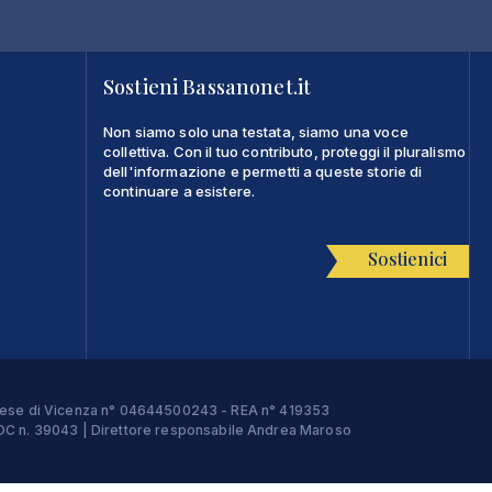
Sostieni Bassanonet.it
Non siamo solo una testata, siamo una voce
collettiva. Con il tuo contributo, proteggi il pluralismo
dell'informazione e permetti a queste storie di
continuare a esistere.
Sostienici
Imprese di Vicenza n° 04644500243 - REA n° 419353
e ROC n. 39043 | Direttore responsabile Andrea Maroso