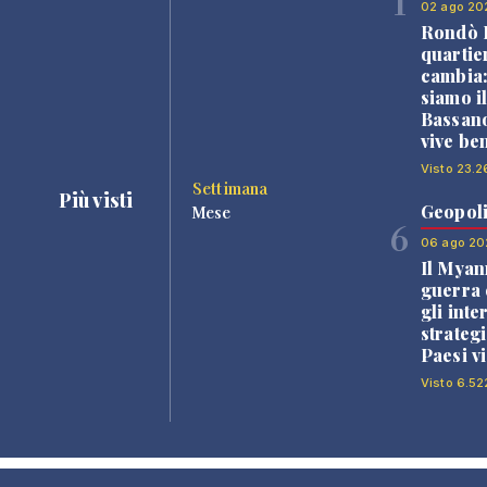
1
02 ago 20
Rondò B
quartie
cambia
siamo i
Bassano
vive be
Visto 23.2
Settimana
Più visti
Geopoli
Mese
6
06 ago 20
Il Myan
guerra c
gli inte
strategi
Paesi vi
Visto 6.52