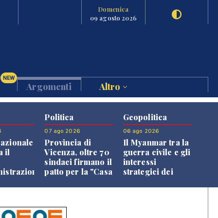
Domenica
09 agosto 2026
NEW
Argomenti
Altro
Politica
Geopolitica
6
07 ago 2026
06 ago 2026
azionale
Provincia di
Il Myanmar tra la
 il
Vicenza, oltre 70
guerra civile e gli
o
sindaci firmano il
interessi
nistrazione
patto per la "Casa
strategici dei
dei Comuni"
Paesi vicini