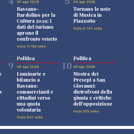
4
5
05 ago 2026
04 ago 2026
Bassano-
Tornano le note
Bardolino per la
di Musica in
Cultura 2029: i
Piazzotto
dati del turismo
Visto 6.747 volte
aprono il
confronto veneto
Visto 11.192 volte
Politica
Politica
9
10
08 ago 2026
08 ago 2026
e
Luminarie e
Mostra dei
bilancio a
Presepi a San
Bassano:
Giovanni:
one
commercianti e
dietrofront della
cittadini verso
giunta e critiche
una quota
dell'opposizione
volontaria
Visto 555 volte
Visto 647 volte