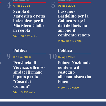
4
5
01 ago 2026
05 ago 2026
Scuola di
Bassano-
Marostica e rotta
Bardolino per la
balcanica: per il
Cultura 2029: i
Ministero è tutto
dati del turismo
in regola
aprono il
confronto veneto
Visto 18.882 volte
Visto 10.417 volte
Politica
Politica
9
10
07 ago 2026
07 ago 2026
a
Provincia di
Futuro Nazionale
Vicenza, oltre 70
conferma il
sindaci firmano
sostegno
il patto per la
all'amministrazione
"Casa dei
Finco
Comuni"
Visto 400 volte
Visto 3.231 volte