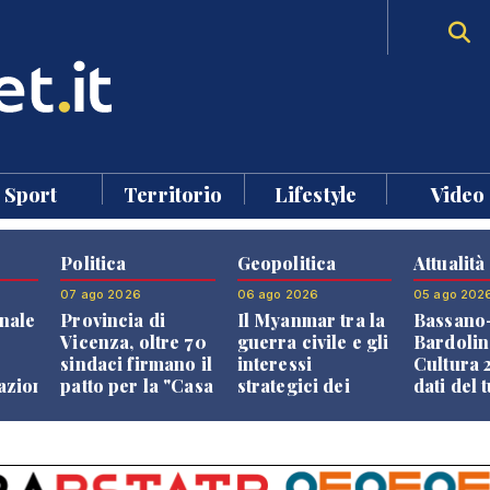
Sport
Territorio
Lifestyle
Video
Politica
Geopolitica
Attualità
07 ago 2026
06 ago 2026
05 ago 202
nale
Provincia di
Il Myanmar tra la
Bassano
Vicenza, oltre 70
guerra civile e gli
Bardolin
sindaci firmano il
interessi
Cultura 2
razione
patto per la "Casa
strategici dei
dati del 
dei Comuni"
Paesi vicini
aprono i
confront