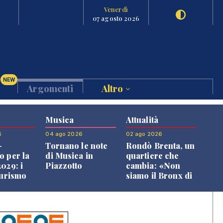
Venerdì
07 agosto 2026
NEW
Argomenti
Altro
Musica
Attualità
6
04 ago 2026
02 ago 2026
-
Tornano le note
Rondò Brenta, un
o per la
di Musica in
quartiere che
029: i
Piazzotto
cambia: «Non
turismo
siamo il Bronx di
l
Bassano, qui si
o veneto
vive bene»