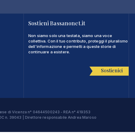
Sostieni Bassanonet.it
Non siamo solo una testata, siamo una voce
collettiva. Con il tuo contributo, proteggi il pluralismo
dell'informazione e permetti a queste storie di
continuare a esistere.
Sostienici
Imprese di Vicenza n° 04644500243 - REA n° 419353
e ROC n. 39043 | Direttore responsabile Andrea Maroso