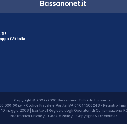
1/53
ppa (VI) Italia
Copyright © 2009-2026 Bassanonet Tutti i diritti riservati
 € 50.000,00 i.v. - Codice Fiscale e Partita IVA 04644500243 - Registro 
el 10 maggio 2006 | Iscritto al Registro degli Operatori di Comunicazion
Informativa Privacy
Cookie Policy
Copyright & Disclaimer