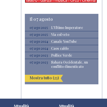
Il 07 agosto
07 ago 2025
L’Ultimo Imperatore
07 ago 2025
Via col veto
07 ago 2024
Canale YouTube
07 ago 2024
Caos caldo
07 ago 2023
Pollice Verde
07 ago 2023
Sahara Occidentale, un
conflitto dimenticato
Mostra tutto (23)
Attualità
Attualità