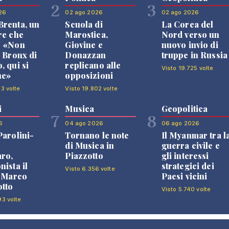
2
3
26
02 ago 2026
02 ago 2026
renta, un
Scuola di
La Corea del
re che
Marostica,
Nord verso un
: «Non
Giovine e
nuovo invio di
l Bronx di
Donazzan
truppe in Russia
, qui si
replicano alle
Visto 19.725 volte
ne»
opposizioni
13 volte
Visto 19.802 volte
i
Musica
Geopolitica
7
8
6
04 ago 2026
06 ago 2026
Parolini-
Tornano le note
Il Myanmar tra l
di Musica in
guerra civile e
ro,
Piazzotto
gli interessi
nista il
strategici dei
Visto 6.356 volte
i Marco
Paesi vicini
tto
Visto 5.740 volte
93 volte