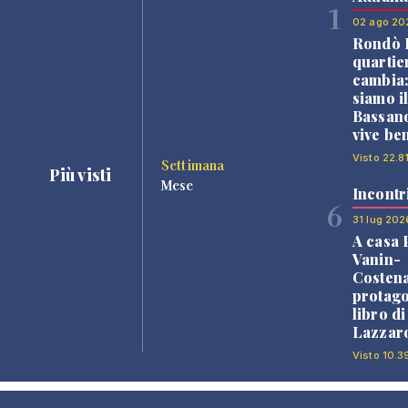
1
02 ago 20
Rondò B
quartie
cambia
siamo i
Bassano
vive be
Visto 22.8
Settimana
Più visti
Mese
Incontr
6
31 lug 202
A casa 
Vanin-
Costena
protago
libro d
Lazzaro
Visto 10.3