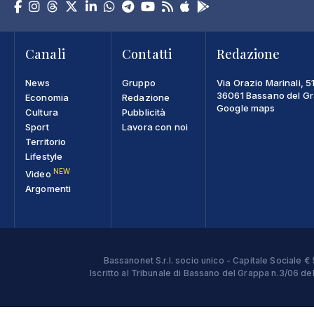
Canali
Contatti
Redazione
News
Gruppo
Via Orazio Marinali, 5
36061 Bassano del Gra
Economia
Redazione
Google maps
Cultura
Pubblicità
Sport
Lavora con noi
Territorio
Lifestyle
NEW
Video
Argomenti
Bassanonet S.r.l. socio unico - Capitale Sociale
Iscritto al Tribunale di Bassano del Grappa n.3/06 d