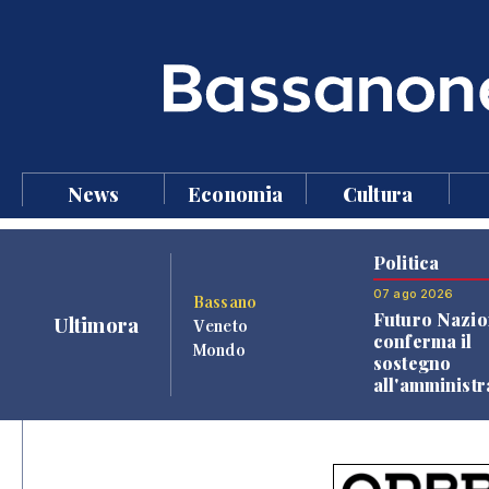
News
Economia
Cultura
Politica
07 ago 2026
Bassano
Futuro Nazio
Ultimora
Veneto
conferma il
Mondo
sostegno
all'amminist
Finco