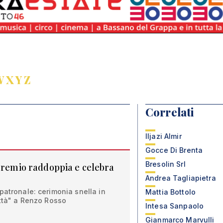
W
X
Y
Z
Correlati
Iljazi Almir
Gocce Di Brenta
Bresolin Srl
 premio raddoppia e celebra
Andrea Tagliapietra
patronale: cerimonia snella in
Mattia Bottolo
ittà" a Renzo Rosso
Intesa Sanpaolo
Gianmarco Marvulli