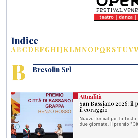
Indice
A
B
C
D
E
F
G
H
I
J
K
L
M
N
O
P
Q
R
S
T
U
V
B
Bresolin Srl
Attualità
San Bassiano 2026: il
il coraggio
Nuovo format per la festa 
due giornate. Il premio "C