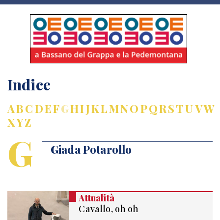
Indice
A
B
C
D
E
F
G
H
I
J
K
L
M
N
O
P
Q
R
S
T
U
V
W
X
Y
Z
G
Giada Potarollo
Attualità
Cavallo, oh oh