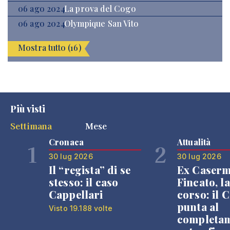
06 ago 2024
La prova del Cogo
06 ago 2024
Olympique San Vito
Mostra tutto (16)
Più visti
Settimana
Mese
Cronaca
Attualità
1
2
30 lug 2026
30 lug 2026
Il “regista” di se
Ex Caser
stesso: il caso
Fincato, la
Cappellari
corso: il
punta al
Visto 19.188 volte
completa