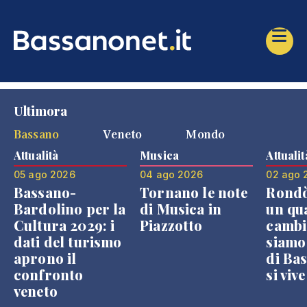
Ultimora
Bassano
Veneto
Mondo
Attualità
Musica
Attualit
05 ago 2026
04 ago 2026
02 ago 
Bassano-
Tornano le note
Rondò
Bardolino per la
di Musica in
un qu
Cultura 2029: i
Piazzotto
cambi
dati del turismo
siamo
aprono il
di Bas
confronto
si viv
veneto