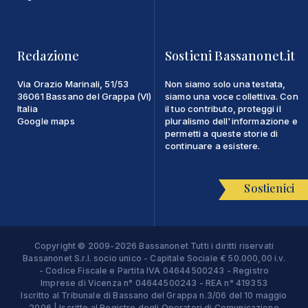
Redazione
Sostieni Bassanonet.it
Via Orazio Marinali, 51/53
Non siamo solo una testata,
36061 Bassano del Grappa (VI)
siamo una voce collettiva. Con
Italia
il tuo contributo, proteggi il
Google maps
pluralismo dell'informazione e
permetti a queste storie di
continuare a esistere.
Sostienici
Copyright © 2009-2026 Bassanonet Tutti i diritti riservati
Bassanonet S.r.l. socio unico - Capitale Sociale € 50.000,00 i.v.
- Codice Fiscale e Partita IVA 04644500243 - Registro
Imprese di Vicenza n° 04644500243 - REA n° 419353
Iscritto al Tribunale di Bassano del Grappa n.3/06 del 10 maggio
2006 | Iscritto al Registro degli Operatori di Comunicazione