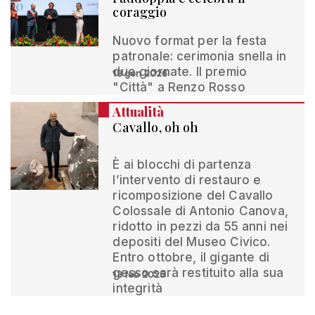
coraggio
Nuovo format per la festa
patronale: cerimonia snella in
due giornate. Il premio
18 gen 2026
"Città" a Renzo Rosso
Attualità
Cavallo, oh oh
È ai blocchi di partenza
l’intervento di restauro e
ricomposizione del Cavallo
Colossale di Antonio Canova,
ridotto in pezzi da 55 anni nei
depositi del Museo Civico.
Entro ottobre, il gigante di
gesso sarà restituito alla sua
13 feb 2025
integrità