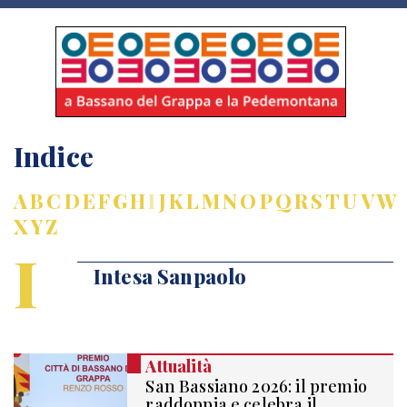
Indice
A
B
C
D
E
F
G
H
I
J
K
L
M
N
O
P
Q
R
S
T
U
V
W
X
Y
Z
I
Intesa Sanpaolo
Attualità
San Bassiano 2026: il premio
raddoppia e celebra il