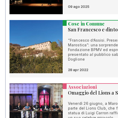
09 ago 2025
Cose in Comune
San Francesco e dinto
“Francesco d’Assisi. Prese
Marostica”: una sorprende
Fondazione BPMV ed espres
presentato al pubblico sab
Doglione
28 apr 2022
Associazioni
Omaggio del Lions a 
Venerdì 26 giugno, a Maros
parte del Lions Club, che f
statua di Luigi Carron raff
un suo celebre miracolo