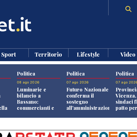
Sport
Territorio
Lifestyle
Video
Politica
Politica
Politica
08 ago 2026
07 ago 2026
07 ago 202
Luminarie e
Futuro Nazionale
Provinci
n
bilancio a
conferma il
Vicenza,
Bassano:
sostegno
sindaci f
ella
commercianti e
all'amministrazione
patto per
che
cittadini verso
Finco
dei Com
ione
una quota
volontaria