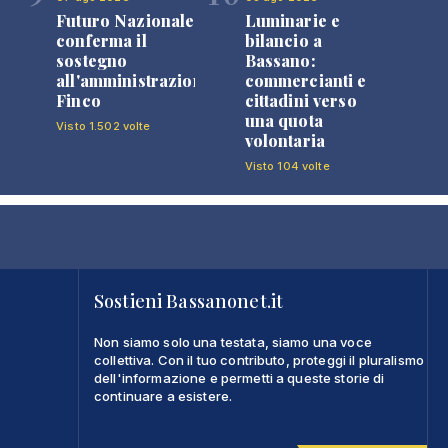
Futuro Nazionale
Luminarie e
0
conferma il
bilancio a
sostegno
Bassano:
all'amministrazione
commercianti e
Finco
cittadini verso
una quota
Visto 1.502 volte
volontaria
Visto 104 volte
Sostieni Bassanonet.it
Non siamo solo una testata, siamo una voce
collettiva. Con il tuo contributo, proteggi il pluralismo
dell'informazione e permetti a queste storie di
continuare a esistere.