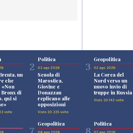
à
Politica
Geopolitica
2
3
26
02 ago 2026
02 ago 2026
renta, un
Scuola di
La Corea del
re che
Marostica,
Nord verso un
: «Non
Giovine e
nuovo invio di
l Bronx di
Donazzan
truppe in Russia
, qui si
replicano alle
Visto 20.142 volte
ne»
opposizioni
32 volte
Visto 20.225 volte
Geopolitica
Politica
7
8
26
06 ago 2026
07 ago 2026