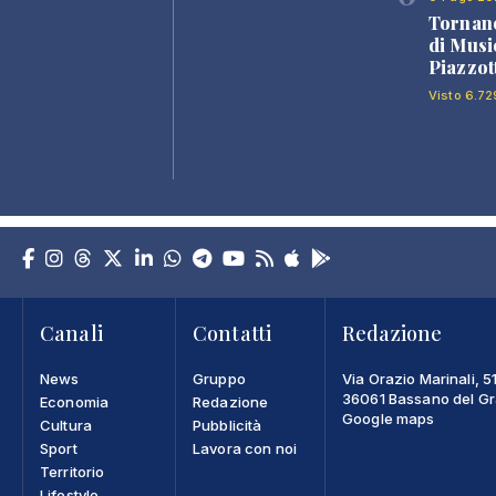
Tornano
di Musi
Piazzot
Visto 6.72
Canali
Contatti
Redazione
News
Gruppo
Via Orazio Marinali, 5
36061 Bassano del Gra
Economia
Redazione
Google maps
Cultura
Pubblicità
Sport
Lavora con noi
Territorio
Lifestyle