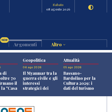
Sabato
08 agosto 2026
NEW
Argomenti
Altro
Geopolitica
Attualità
6
06 ago 2026
05 ago 2026
a di
Il Myanmar tra la
Bassano-
 oltre 70
guerra civile e gli
Bardolino per la
irmano il
interessi
Cultura 2029: i
 la "Casa
strategici dei
dati del turismo
uni"
Paesi vicini
aprono il
confronto veneto