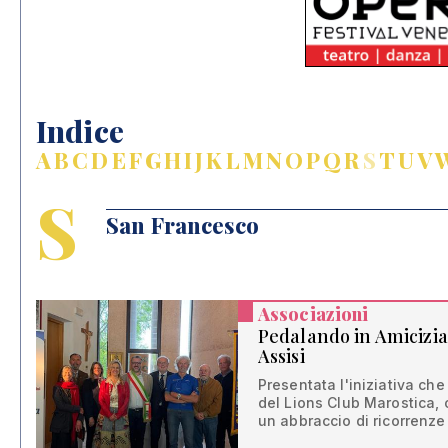
Indice
A
B
C
D
E
F
G
H
I
J
K
L
M
N
O
P
Q
R
S
T
U
V
S
San Francesco
Associazioni
Pedalando in Amicizia
Assisi
Presentata l'iniziativa ch
del Lions Club Marostica, 
un abbraccio di ricorrenze