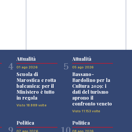
Attualità
Attualità
4
5
01 ago 2026
05 ago 2026
Scuola di
Bassano-
Marostica e rotta
Bardolino per la
balcanica: per il
Cultura 2029: i
Ministero è tutto
dati del turismo
in regola
aprono il
confronto veneto
Visto 18.889 volte
Visto 11.153 volte
Politica
Politica
9
10
07 ago 2026
08 ago 2026