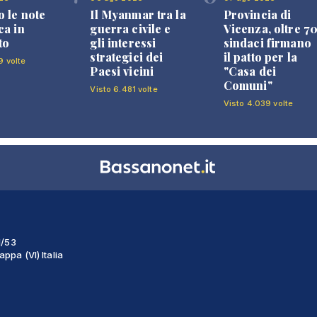
 le note
Il Myanmar tra la
Provincia di
ca in
guerra civile e
Vicenza, oltre 7
to
gli interessi
sindaci firmano
strategici dei
il patto per la
9 volte
Paesi vicini
"Casa dei
Comuni"
Visto 6.481 volte
Visto 4.039 volte
1/53
ppa (VI) Italia