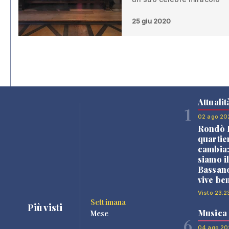
25 giu 2020
Attualit
1
02 ago 20
Rondò B
quartie
cambia
siamo i
Bassano
vive be
Visto 23.2
Settimana
Più visti
Musica
Mese
6
04 ago 20