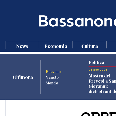
News
Economia
Cultura
Politica
08 ago 2026
Bassano
Mostra dei
Ultimora
Veneto
Presepi a Sa
Mondo
Giovanni:
dietrofront d
giunta e criti
dell'opposiz