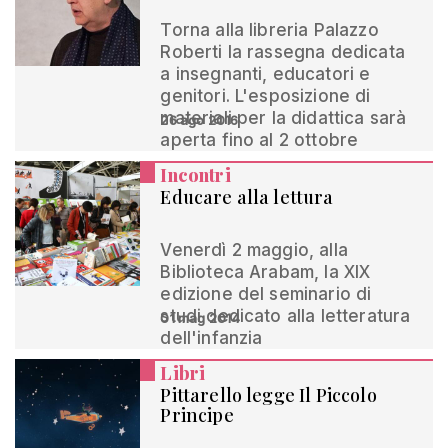
Torna alla libreria Palazzo
Roberti la rassegna dedicata
a insegnanti, educatori e
genitori. L'esposizione di
materiali per la didattica sarà
26 ago 2016
aperta fino al 2 ottobre
Incontri
Educare alla lettura
Venerdì 2 maggio, alla
Biblioteca Arabam, la XIX
edizione del seminario di
studi dedicato alla letteratura
01 mag 2014
dell'infanzia
Libri
Pittarello legge Il Piccolo
Principe