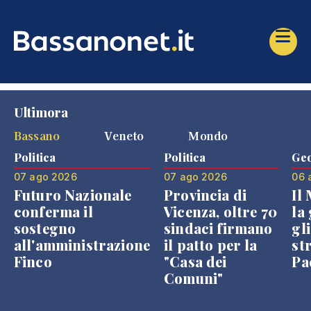
Ultimora
Bassano
Veneto
Mondo
Politica
Politica
Geo
07 ago 2026
07 ago 2026
06 
Futuro Nazionale
Provincia di
Il
conferma il
Vicenza, oltre 70
la 
sostegno
sindaci firmano
gli
all'amministrazione
il patto per la
st
Finco
"Casa dei
Pae
Comuni"