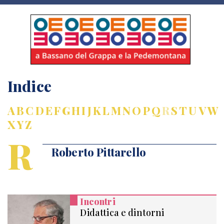
Indice
A
B
C
D
E
F
G
H
I
J
K
L
M
N
O
P
Q
R
S
T
U
V
W
X
Y
Z
R
Roberto Pittarello
Incontri
Didattica e dintorni