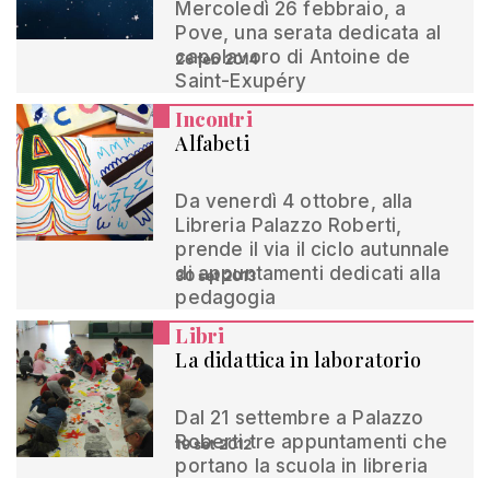
Mercoledì 26 febbraio, a
Pove, una serata dedicata al
capolavoro di Antoine de
26 feb 2014
Saint-Exupéry
Incontri
Alfabeti
Da venerdì 4 ottobre, alla
Libreria Palazzo Roberti,
prende il via il ciclo autunnale
di appuntamenti dedicati alla
30 set 2013
pedagogia
Libri
La didattica in laboratorio
Dal 21 settembre a Palazzo
Roberti tre appuntamenti che
19 set 2012
portano la scuola in libreria