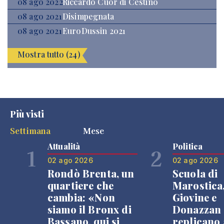
08 ago 2022
Riccardo Cuor di Cestino
08 ago 2021
Disimpegnata
08 ago 2021
EuroDussin 2021
Mostra tutto (24)
Più visti
Settimana
Mese
Attualità
Politica
1
2
02 ago 2026
02 ago 2026
Rondò Brenta, un
Scuola di
quartiere che
Marostica
cambia: «Non
Giovine e
siamo il Bronx di
Donazzan
Bassano, qui si
replicano 