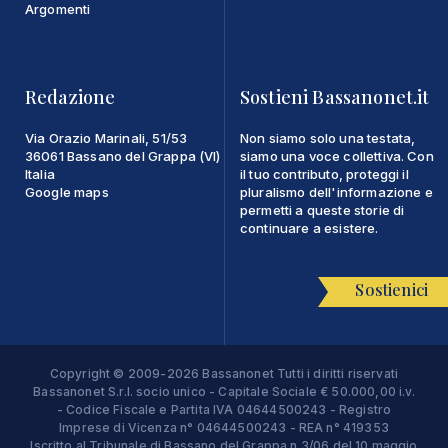
Argomenti
Redazione
Sostieni Bassanonet.it
Via Orazio Marinali, 51/53
Non siamo solo una testata,
36061 Bassano del Grappa (VI)
siamo una voce collettiva. Con
Italia
il tuo contributo, proteggi il
Google maps
pluralismo dell'informazione e
permetti a queste storie di
continuare a esistere.
Sostienici
Copyright © 2009-2026 Bassanonet Tutti i diritti riservati
Bassanonet S.r.l. socio unico - Capitale Sociale € 50.000,00 i.v.
- Codice Fiscale e Partita IVA 04644500243 - Registro
Imprese di Vicenza n° 04644500243 - REA n° 419353
Iscritto al Tribunale di Bassano del Grappa n.3/06 del 10 maggio