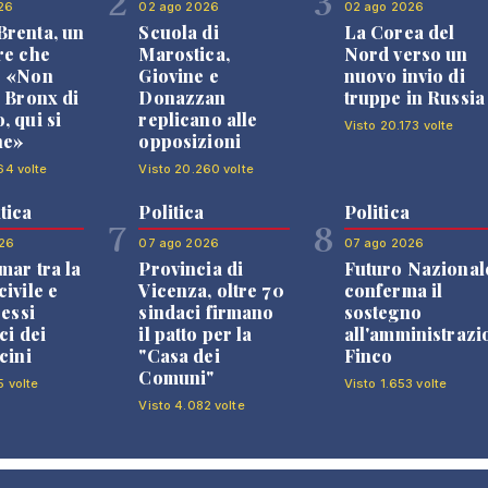
2
3
26
02 ago 2026
02 ago 2026
renta, un
Scuola di
La Corea del
re che
Marostica,
Nord verso un
: «Non
Giovine e
nuovo invio di
l Bronx di
Donazzan
truppe in Russia
, qui si
replicano alle
Visto 20.173 volte
ne»
opposizioni
64 volte
Visto 20.260 volte
tica
Politica
Politica
7
8
26
07 ago 2026
07 ago 2026
mar tra la
Provincia di
Futuro Nazional
ivile e
Vicenza, oltre 70
conferma il
ressi
sindaci firmano
sostegno
ci dei
il patto per la
all'amministrazi
cini
"Casa dei
Finco
Comuni"
5 volte
Visto 1.653 volte
Visto 4.082 volte