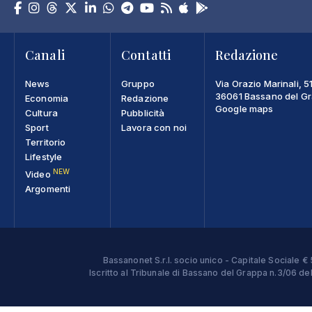
Canali
Contatti
Redazione
News
Gruppo
Via Orazio Marinali, 5
36061 Bassano del Gra
Economia
Redazione
Google maps
Cultura
Pubblicità
Sport
Lavora con noi
Territorio
Lifestyle
NEW
Video
Argomenti
Bassanonet S.r.l. socio unico - Capitale Sociale
Iscritto al Tribunale di Bassano del Grappa n.3/06 d