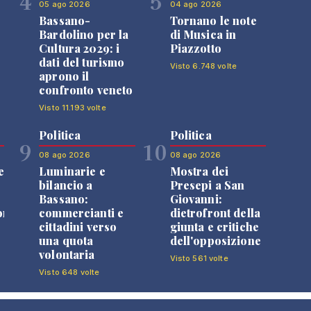
4
5
05 ago 2026
04 ago 2026
Bassano-
Tornano le note
Bardolino per la
di Musica in
Cultura 2029: i
Piazzotto
dati del turismo
Visto 6.748 volte
aprono il
confronto veneto
Visto 11.193 volte
Politica
Politica
9
10
08 ago 2026
08 ago 2026
e
Luminarie e
Mostra dei
bilancio a
Presepi a San
Bassano:
Giovanni:
one
commercianti e
dietrofront della
cittadini verso
giunta e critiche
una quota
dell'opposizione
volontaria
Visto 561 volte
Visto 648 volte