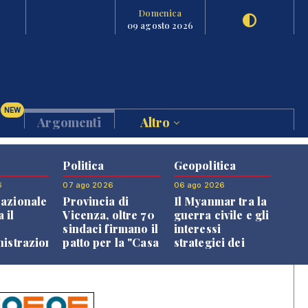
Domenica
09 agosto 2026
NEW
Argomenti
Altro
Politica
Geopolitica
6
07 ago 2026
06 ago 2026
azionale
Provincia di
Il Myanmar tra la
 il
Vicenza, oltre 70
guerra civile e gli
o
sindaci firmano il
interessi
nistrazione
patto per la "Casa
strategici dei
dei Comuni"
Paesi vicini