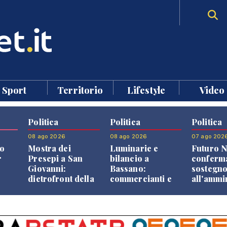
Sport
Territorio
Lifestyle
Video
Politica
Politica
Politica
08 ago 2026
08 ago 2026
07 ago 202
o
Mostra dei
Luminarie e
Futuro N
r
Presepi a San
bilancio a
conferma
Giovanni:
Bassano:
sostegn
dietrofront della
commercianti e
all'ammi
giunta e critiche
cittadini verso
Finco
dell'opposizione
una quota
volontaria