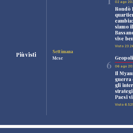
1
02 ago 20
Rondò B
quartie
cambia
siamo i
Bassano
vive be
Visto 23.2
Settimana
Più visti
Geopoli
Mese
6
06 ago 20
Il Myan
guerra c
gli inte
strategi
Paesi vi
Visto 6.52