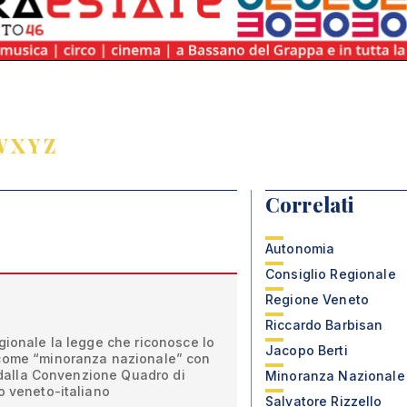
W
X
Y
Z
Correlati
Autonomia
Consiglio Regionale
Regione Veneto
Riccardo Barbisan
gionale la legge che riconosce lo
Jacopo Berti
 come “minoranza nazionale” con
e dalla Convenzione Quadro di
Minoranza Nazionale
o veneto-italiano
Salvatore Rizzello