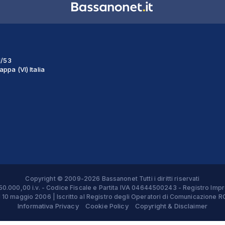
1/53
ppa (VI) Italia
Copyright © 2009-2026 Bassanonet Tutti i diritti riservati
 € 50.000,00 i.v. - Codice Fiscale e Partita IVA 04644500243 - Registro 
el 10 maggio 2006 | Iscritto al Registro degli Operatori di Comunicazion
Informativa Privacy
Cookie Policy
Copyright & Disclaimer