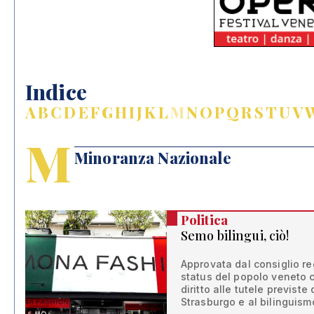
Indice
A
B
C
D
E
F
G
H
I
J
K
L
M
N
O
P
Q
R
S
T
U
V
M
Minoranza Nazionale
Politica
Semo bilingui, ciò!
Approvata dal consiglio re
status del popolo veneto
diritto alle tutele previst
Strasburgo e al bilinguism