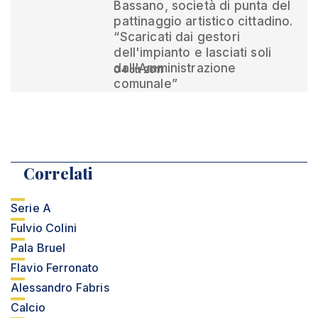
Bassano, società di punta del
pattinaggio artistico cittadino.
“Scaricati dai gestori
dell'impianto e lasciati soli
dall'Amministrazione
04 ott 2011
comunale”
Correlati
Serie A
Fulvio Colini
Pala Bruel
Flavio Ferronato
Alessandro Fabris
Calcio