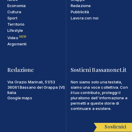
Economia
Redazione
Cultura
Pubblicità
Sport
Lavora con noi
Territorio
Lifestyle
NEW
Video
Argomenti
Redazione
Sostieni Bassanonet.it
Via Orazio Marinali, 51/53
Non siamo solo una testata,
36061 Bassano del Grappa (VI)
siamo una voce collettiva. Con
Italia
il tuo contributo, proteggi il
Google maps
pluralismo dell'informazione e
permetti a queste storie di
continuare a esistere.
Sostienici