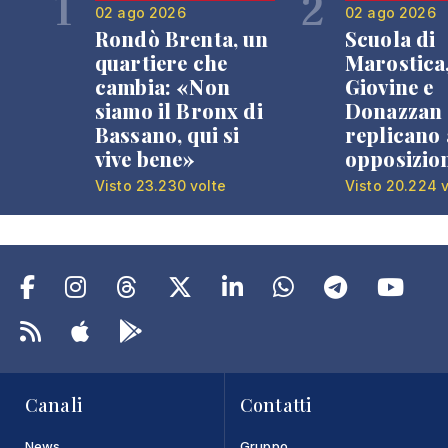
1
2
02 ago 2026
02 ago 2026
Rondò Brenta, un
Scuola di
quartiere che
Marostica
cambia: «Non
Giovine e
siamo il Bronx di
Donazzan
Bassano, qui si
replicano 
vive bene»
opposizio
Visto 23.230 volte
Visto 20.224 v
Canali
Contatti
News
Gruppo