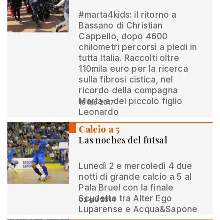
#marta4kids: il ritorno a
Bassano di Christian
Cappello, dopo 4600
chilometri percorsi a piedi in
tutta Italia. Raccolti oltre
110mila euro per la ricerca
sulla fibrosi cistica, nel
ricordo della compagna
Marta e del piccolo figlio
18 feb 2017
Leonardo
Calcio a 5
Las noches del futsal
Lunedì 2 e mercoledì 4 due
notti di grande calcio a 5 al
Pala Bruel con la finale
Scudetto tra Alter Ego
02 giu 2014
Luparense e Acqua&Sapone