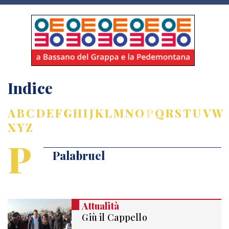
Indice
A
B
C
D
E
F
G
H
I
J
K
L
M
N
O
P
Q
R
S
T
U
V
W
X
Y
Z
P
Palabruel
Attualità
Giù il Cappello