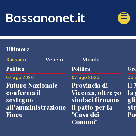
Ultimora
Bassano
Veneto
Mondo
Politica
Politica
Geo
07 ago 2026
07 ago 2026
06 
Futuro Nazionale
Provincia di
Il
conferma il
Vicenza, oltre 70
la 
sostegno
sindaci firmano
gli
all'amministrazione
il patto per la
st
Finco
"Casa dei
Pae
Comuni"