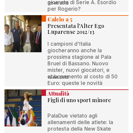
giornata di Serie A. Esordio
02 ott 2012
per Rogerio?
Calcio a 5
Presentata l'Alter Ego
Luparense 2012/13
I campioni d'Italia
giocheranno anche la
prossima stagione al Pala
Bruel di Bassano. Nuovo
mister, nuovi giocatori, e
abbonamento al costo di 50
12 set 2012
Euro: queste le novità
Attualità
Figli di uno sport minore
PalaDue vietato agli
allenamenti delle atlete: la
protesta della New Skate