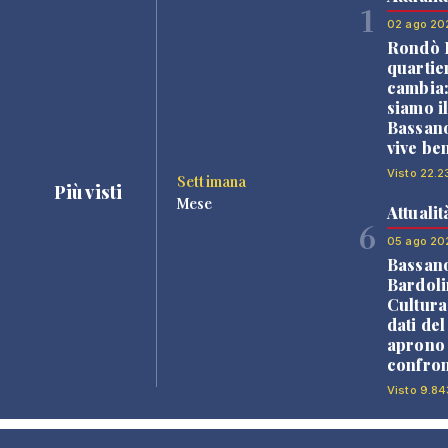
1
02 ago 20
Rondò B
quartie
cambia
siamo i
Bassano
vive be
Visto 22.2
Settimana
Più visti
Mese
Attualit
6
05 ago 20
Bassan
Bardoli
Cultura
dati de
aprono 
confron
Visto 9.84