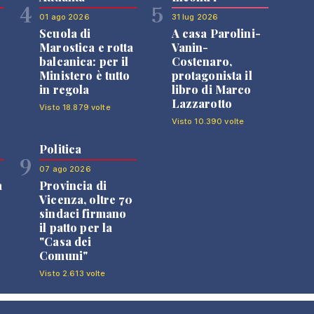
4
5
01 ago 2026
31 lug 2026
Scuola di
A casa Parolini-
Marostica e rotta
Vanin-
balcanica: per il
Costenaro,
Ministero è tutto
protagonista il
in regola
libro di Marco
Lazzarotto
Visto 18.879 volte
Visto 10.390 volte
Politica
9
07 ago 2026
a
Provincia di
Vicenza, oltre 70
sindaci firmano
il patto per la
"Casa dei
Comuni"
Visto 2.613 volte