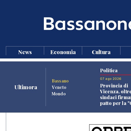
News
Economia
Cultura
Politica
07 ago 2026
Bassano
Provincia di
Ultimora
Veneto
Vicenza, oltr
Mondo
sindaci firma
patto per la 
dei Comuni"