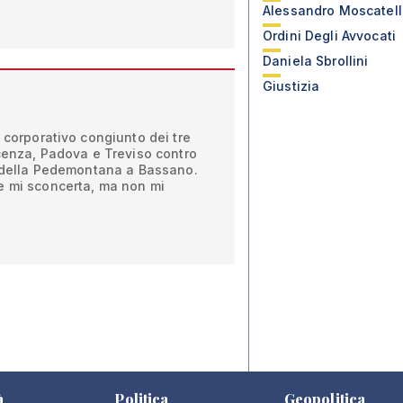
Alessandro Moscatell
Ordini Degli Avvocati
Daniela Sbrollini
Giustizia
o corporativo congiunto dei tre
icenza, Padova e Treviso contro
le della Pedemontana a Bassano.
e mi sconcerta, ma non mi
à
Politica
Geopolitica