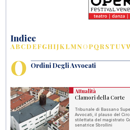
Indice
A
B
C
D
E
F
G
H
I
J
K
L
M
N
O
P
Q
R
S
T
U
V
O
Ordini Degli Avvocati
Attualità
Clamori della Corte
Tribunale di Bassano Supers
Avvocati, il plauso del Cir
stilettata del magistrato Gr
senatrice Sbrollini