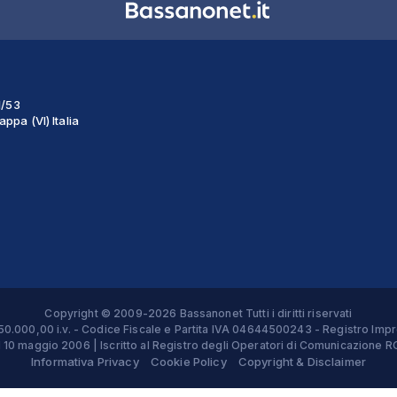
1/53
ppa (VI) Italia
Copyright © 2009-2026 Bassanonet Tutti i diritti riservati
 € 50.000,00 i.v. - Codice Fiscale e Partita IVA 04644500243 - Registro 
el 10 maggio 2006 | Iscritto al Registro degli Operatori di Comunicazion
Informativa Privacy
Cookie Policy
Copyright & Disclaimer