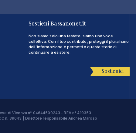
Sostieni Bassanonet.it
Non siamo solo una testata, siamo una voce
collettiva. Con il tuo contributo, proteggi il pluralismo
dell'informazione e permetti a queste storie di
continuare a esistere.
Sostienici
Imprese di Vicenza n° 04644500243 - REA n° 419353
e ROC n. 39043 | Direttore responsabile Andrea Maroso