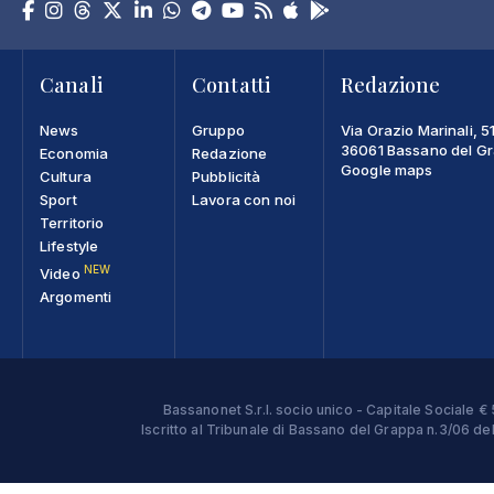
Canali
Contatti
Redazione
News
Gruppo
Via Orazio Marinali, 5
36061 Bassano del Gra
Economia
Redazione
Google maps
Cultura
Pubblicità
Sport
Lavora con noi
Territorio
Lifestyle
NEW
Video
Argomenti
Bassanonet S.r.l. socio unico - Capitale Sociale
Iscritto al Tribunale di Bassano del Grappa n.3/06 d