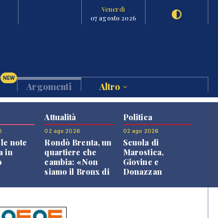
Venerdì
07 agosto 2026
NEW
Argomenti
Altro
Attualità
Politica
6
02 ago 2026
02 ago 2026
le note
Rondò Brenta, un
Scuola di
a in
quartiere che
Marostica,
o
cambia: «Non
Giovine e
siamo il Bronx di
Donazzan
Bassano, qui si
replicano alle
vive bene»
opposizioni