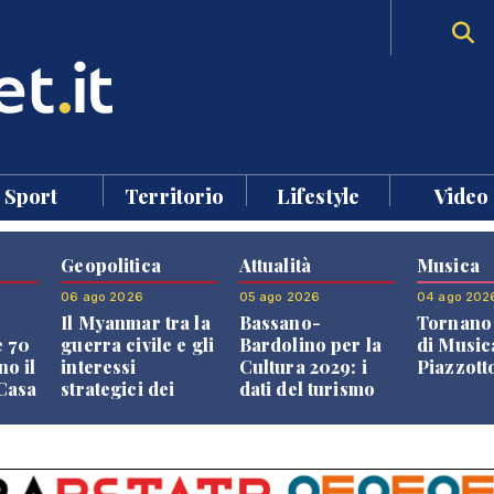
Sport
Territorio
Lifestyle
Video
Geopolitica
Attualità
Musica
06 ago 2026
05 ago 2026
04 ago 202
Il Myanmar tra la
Bassano-
Tornano 
e 70
guerra civile e gli
Bardolino per la
di Music
no il
interessi
Cultura 2029: i
Piazzott
"Casa
strategici dei
dati del turismo
Paesi vicini
aprono il
confronto veneto