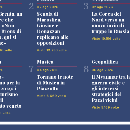
2
3
26
02 ago 2026
02 ago 2026
renta, un
Scuola di
La Corea del
re che
Marostica,
Nord verso un
: «Non
Giovine e
nuovo invio di
l Bronx di
Donazzan
truppe in Russia
, qui si
replicano alle
Visto 19.156 volte
ne»
opposizioni
36 volte
Visto 19.230 volte
à
Musica
Geopolitica
7
8
26
04 ago 2026
06 ago 2026
o-
Tornano le note
Il Myanmar tra l
no per la
di Musica in
guerra civile e
 2029: i
Piazzotto
gli interessi
l turismo
strategici dei
Visto 6.069 volte
il
Paesi vicini
to veneto
Visto 5.169 volte
3 volte