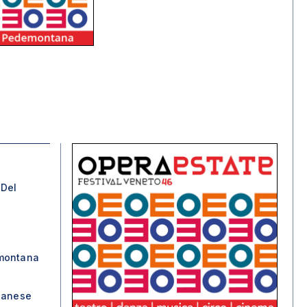
 Del
emontana
ssanese