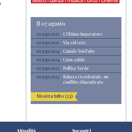
i
Il 07 agosto
07 ago 2025
L’Ultimo Imperatore
07 ago 2025
Via col veto
07 ago 2024
Canale YouTube
07 ago 2024
Caos caldo
07 ago 2023
Pollice Verde
07 ago 2023
Sahara Occidentale, un
conflitto dimenticato
Mostra tutto (23)
Attualità
Incontri