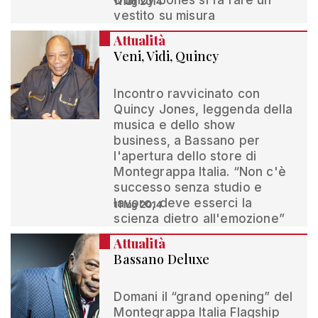
Quincy Jones si fa fare un
11 lug 2014
vestito su misura
Attualità
Veni, Vidi, Quincy
Incontro ravvicinato con
Quincy Jones, leggenda della
musica e dello show
business, a Bassano per
l'apertura dello store di
Montegrappa Italia. “Non c'è
successo senza studio e
lavoro, deve esserci la
11 lug 2014
scienza dietro all'emozione”
Attualità
Bassano Deluxe
Domani il “grand opening” del
Montegrappa Italia Flagship