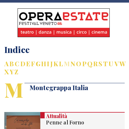
Indice
A
B
C
D
E
F
G
H
I
J
K
L
M
N
O
P
Q
R
S
T
U
V
W
X
Y
Z
M
Montegrappa Italia
Attualità
Penne al Forno