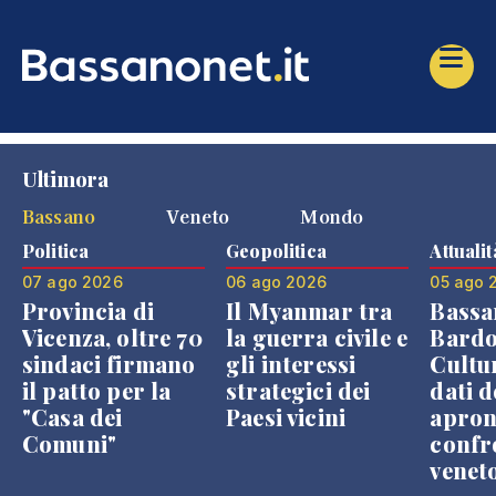
Ultimora
Bassano
Veneto
Mondo
Politica
Geopolitica
Attualit
07 ago 2026
06 ago 2026
05 ago 
Provincia di
Il Myanmar tra
Bassa
Vicenza, oltre 70
la guerra civile e
Bardo
sindaci firmano
gli interessi
Cultur
il patto per la
strategici dei
dati d
"Casa dei
Paesi vicini
apron
Comuni"
confr
venet