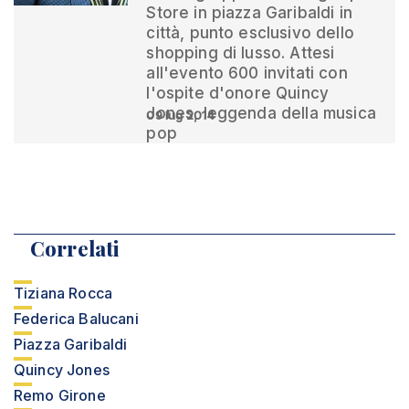
Store in piazza Garibaldi in
città, punto esclusivo dello
shopping di lusso. Attesi
all'evento 600 invitati con
l'ospite d'onore Quincy
Jones, leggenda della musica
09 lug 2014
pop
Correlati
Tiziana Rocca
Federica Balucani
Piazza Garibaldi
Quincy Jones
Remo Girone