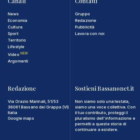
Canali
Contatti
News
Gruppo
Economia
Redazione
Cultura
Pubblicità
Sport
Lavora con noi
Territorio
Lifestyle
NEW
Video
Argomenti
Redazione
Sostieni Bassanonet.it
Via Orazio Marinali, 51/53
Non siamo solo una testata,
36061 Bassano del Grappa (VI)
siamo una voce collettiva. Con
Italia
il tuo contributo, proteggi il
Google maps
pluralismo dell'informazione e
permetti a queste storie di
continuare a esistere.