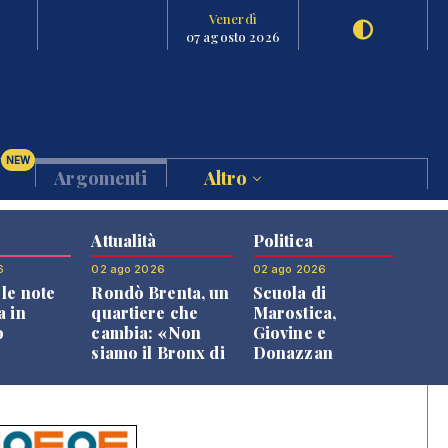
Venerdì
07 agosto 2026
NEW
Argomenti
Altro
Attualità
Politica
6
02 ago 2026
02 ago 2026
le note
Rondò Brenta, un
Scuola di
a in
quartiere che
Marostica,
o
cambia: «Non
Giovine e
siamo il Bronx di
Donazzan
Bassano, qui si
replicano alle
vive bene»
opposizioni