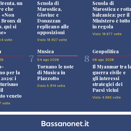
renta, un
Scuola di
Scuola di
re che
Marostica,
Marostica e rott
: «Non
Giovine e
balcanica: per il
l Bronx di
Donazzan
Ministero è tutto
, qui si
replicano alle
in regola
ne»
opposizioni
Visto 18.877 volte
44 volte
Visto 18.927 volte
à
Musica
Geopolitica
7
8
26
04 ago 2026
06 ago 2026
o-
Tornano le note
Il Myanmar tra l
no per la
di Musica in
guerra civile e
 2029: i
Piazzotto
gli interessi
l turismo
strategici dei
Visto 5.914 volte
il
Paesi vicini
to veneto
Visto 4.865 volte
7 volte