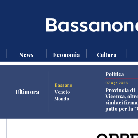
News
Economia
Cultura
Politica
07 ago 2026
Bassano
Provincia di
Ultimora
Veneto
Vicenza, oltr
Mondo
sindaci firma
patto per la 
dei Comuni"