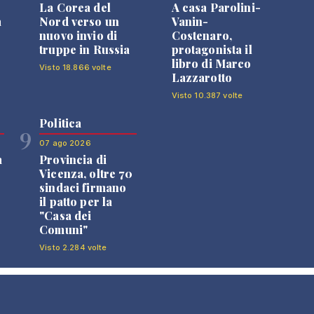
La Corea del
A casa Parolini-
a
Nord verso un
Vanin-
nuovo invio di
Costenaro,
truppe in Russia
protagonista il
libro di Marco
Visto 18.866 volte
Lazzarotto
Visto 10.387 volte
Politica
9
07 ago 2026
a
Provincia di
Vicenza, oltre 70
sindaci firmano
il patto per la
"Casa dei
Comuni"
Visto 2.284 volte