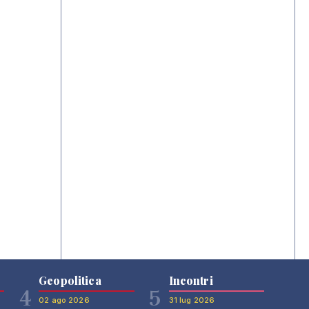
Geopolitica
Incontri
4
5
02 ago 2026
31 lug 2026