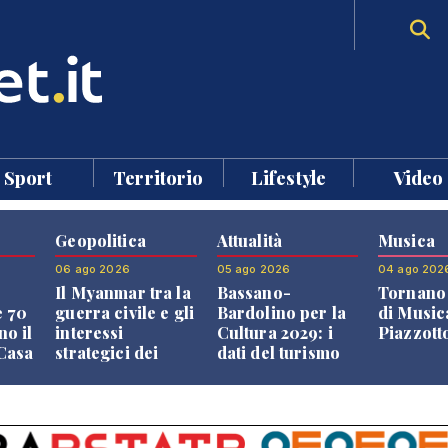
Sport
Territorio
Lifestyle
Video
Geopolitica
Attualità
Musica
06 ago 2026
05 ago 2026
04 ago 202
Il Myanmar tra la
Bassano-
Tornano 
e 70
guerra civile e gli
Bardolino per la
di Music
no il
interessi
Cultura 2029: i
Piazzott
"Casa
strategici dei
dati del turismo
Paesi vicini
aprono il
confronto veneto