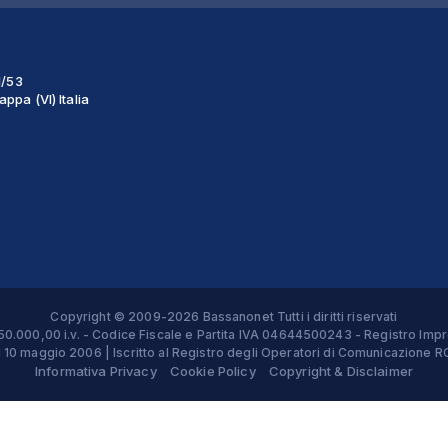
1/53
ppa (VI) Italia
Copyright © 2009-2026 Bassanonet Tutti i diritti riservati
 € 50.000,00 i.v. - Codice Fiscale e Partita IVA 04644500243 - Registro 
el 10 maggio 2006 | Iscritto al Registro degli Operatori di Comunicazion
Informativa Privacy
Cookie Policy
Copyright & Disclaimer