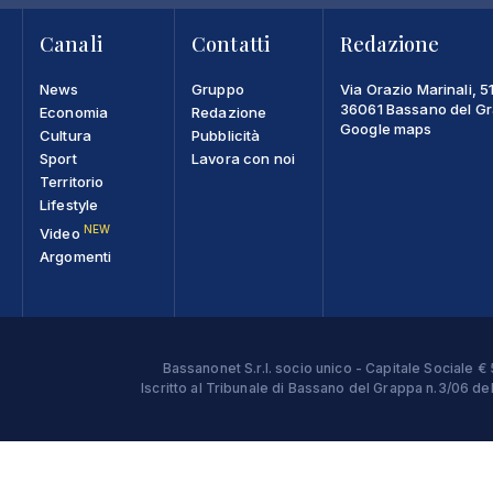
Canali
Contatti
Redazione
News
Gruppo
Via Orazio Marinali, 5
36061 Bassano del Gra
Economia
Redazione
Google maps
Cultura
Pubblicità
Sport
Lavora con noi
Territorio
Lifestyle
NEW
Video
Argomenti
Bassanonet S.r.l. socio unico - Capitale Sociale
Iscritto al Tribunale di Bassano del Grappa n.3/06 d