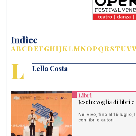
Indice
A
B
C
D
E
F
G
H
I
J
K
L
M
N
O
P
Q
R
S
T
U
V
L
Lella Costa
Libri
Jesolo: voglia di libri 
Nel vivo, fino al 19 luglio,
con libri e autori