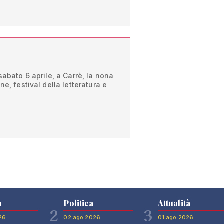
sabato 6 aprile, a Carrè, la nona
ne, festival della letteratura e
à
Politica
Attualità
2
3
26
02 ago 2026
01 ago 2026