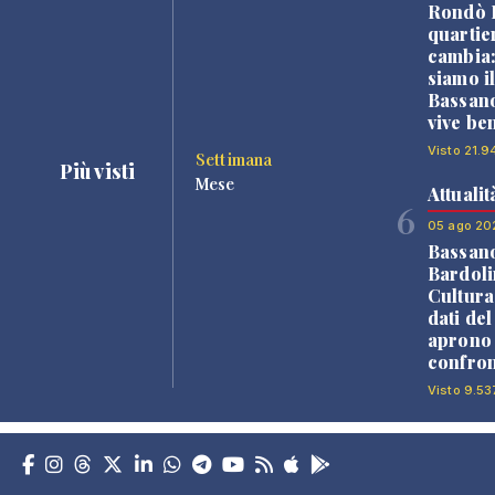
Rondò B
quartie
cambia
siamo i
Bassano
vive be
Visto 21.9
Settimana
Più visti
Mese
Attualit
6
05 ago 20
Bassan
Bardoli
Cultura
dati de
aprono 
confron
Visto 9.53