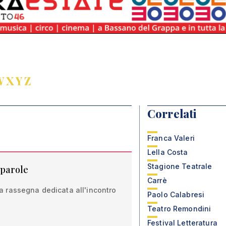
W
X
Y
Z
Correlati
Franca Valeri
Lella Costa
Stagione Teatrale
e parole
Carrè
 la rassegna dedicata all'incontro
Paolo Calabresi
Teatro Remondini
Festival Letteratura