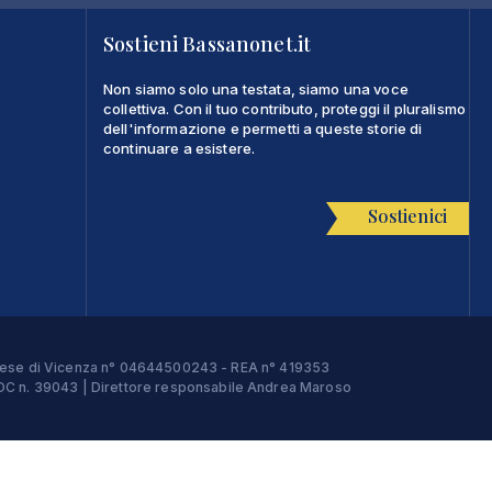
Sostieni Bassanonet.it
Non siamo solo una testata, siamo una voce
collettiva. Con il tuo contributo, proteggi il pluralismo
dell'informazione e permetti a queste storie di
continuare a esistere.
Sostienici
Imprese di Vicenza n° 04644500243 - REA n° 419353
e ROC n. 39043 | Direttore responsabile Andrea Maroso