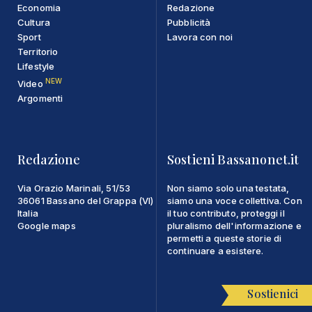
Economia
Redazione
Cultura
Pubblicità
Sport
Lavora con noi
Territorio
Lifestyle
NEW
Video
Argomenti
Redazione
Sostieni Bassanonet.it
Via Orazio Marinali, 51/53
Non siamo solo una testata,
36061 Bassano del Grappa (VI)
siamo una voce collettiva. Con
Italia
il tuo contributo, proteggi il
Google maps
pluralismo dell'informazione e
permetti a queste storie di
continuare a esistere.
Sostienici