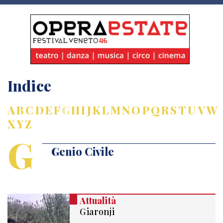
Indice
A
B
C
D
E
F
G
H
I
J
K
L
M
N
O
P
Q
R
S
T
U
V
W
X
Y
Z
G
Genio Civile
Attualità
Giaronji