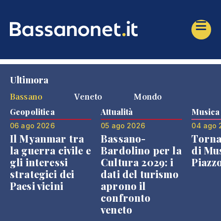
Ultimora
Bassano
Veneto
Mondo
Geopolitica
Attualità
Musica
06 ago 2026
05 ago 2026
04 ago 
Il Myanmar tra
Bassano-
Torna
la guerra civile e
Bardolino per la
di Mus
gli interessi
Cultura 2029: i
Piazz
strategici dei
dati del turismo
Paesi vicini
aprono il
confronto
veneto