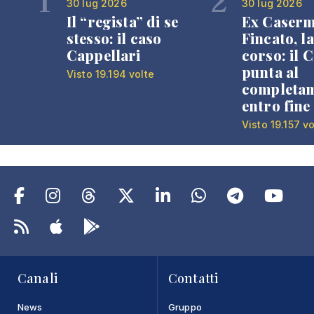
1
2
30 lug 2026
30 lug 2026
Il “regista” di se
Ex Caser
stesso: il caso
Fincato, la
Cappellari
corso: il
punta al
Visto 19.194 volte
completa
entro fine
Visto 19.157 vo
Canali
Contatti
News
Gruppo