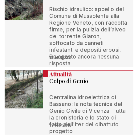
Rischio idraulico: appello del
Comune di Mussolente alla
Regione Veneto, con raccolta
firme, per la pulizia dell’alveo
del torrente Giaron,
soffocato da canneti
infestanti e depositi erbosi.
Da agosto ancora nessuna
18 ott 2023
risposta
Attualità
Colpo di Genio
Centralina idroelettrica di
Bassano: la nota tecnica del
Genio Civile di Vicenza. Tutta
la cronistoria e lo stato di
fatto dell'iter del dibattuto
13 feb 2018
progetto