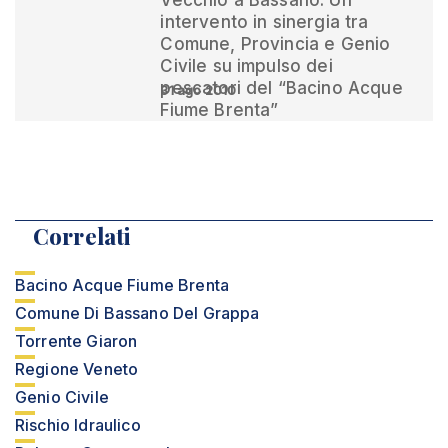
Vecchio a Bassano. Un
intervento in sinergia tra
Comune, Provincia e Genio
Civile su impulso dei
pescatori del “Bacino Acque
31 ago 2010
Fiume Brenta”
Correlati
Bacino Acque Fiume Brenta
Comune Di Bassano Del Grappa
Torrente Giaron
Regione Veneto
Genio Civile
Rischio Idraulico