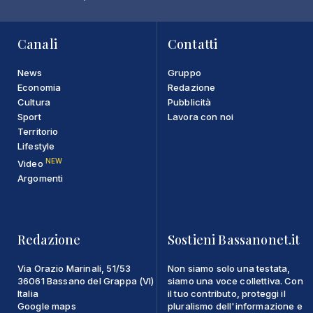
Canali
Contatti
News
Gruppo
Economia
Redazione
Cultura
Pubblicità
Sport
Lavora con noi
Territorio
Lifestyle
NEW
Video
Argomenti
Redazione
Sostieni Bassanonet.it
Via Orazio Marinali, 51/53
Non siamo solo una testata,
36061 Bassano del Grappa (VI)
siamo una voce collettiva. Con
Italia
il tuo contributo, proteggi il
Google maps
pluralismo dell'informazione e