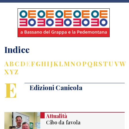
Indice
A
B
C
D
E
F
G
H
I
J
K
L
M
N
O
P
Q
R
S
T
U
V
W
X
Y
Z
E
Edizioni Canicola
Attualità
Cibo da favola