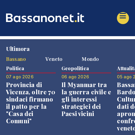
Ultimora
Bassano
Veneto
Mondo
Politica
Geopolitica
Attualit
07 ago 2026
06 ago 2026
05 ago 
Provincia di
Il Myanmar tra
Bassa
Vicenza, oltre 70
la guerra civile e
Bardo
sindaci firmano
gli interessi
Cultur
il patto per la
strategici dei
dati d
"Casa dei
Paesi vicini
apron
Comuni"
confr
venet