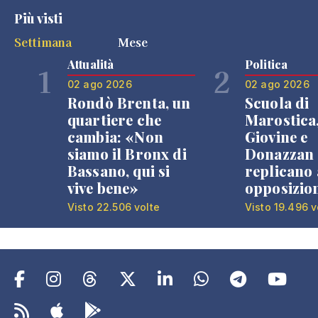
Più visti
Settimana
Mese
Attualità
Politica
1
2
02 ago 2026
02 ago 2026
Rondò Brenta, un
Scuola di
quartiere che
Marostica
cambia: «Non
Giovine e
siamo il Bronx di
Donazzan
Bassano, qui si
replicano 
vive bene»
opposizio
Visto 22.506 volte
Visto 19.496 v