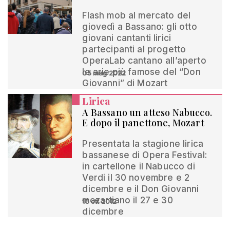
Flash mob al mercato del
giovedì a Bassano: gli otto
giovani cantanti lirici
partecipanti al progetto
OperaLab cantano all’aperto
le arie più famose del “Don
05 mag 2022
Giovanni” di Mozart
Lirica
A Bassano un atteso Nabucco.
E dopo il panettone, Mozart
Presentata la stagione lirica
bassanese di Opera Festival:
in cartellone il Nabucco di
Verdi il 30 novembre e 2
dicembre e il Don Giovanni
mozartiano il 27 e 30
15 ott 2012
dicembre