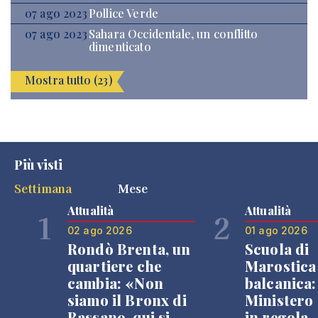
07 ago 2023
Pollice Verde
07 ago 2023
Sahara Occidentale, un conflitto
dimenticato
Mostra tutto (23)
Più visti
Settimana
Mese
Attualità
Attualità
1
2
02 ago 2026
01 ago 2026
Rondò Brenta, un
Scuola di
quartiere che
Marostica 
cambia: «Non
balcanica: 
siamo il Bronx di
Ministero 
Bassano, qui si
in regola