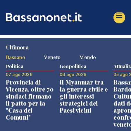
Ultimora
Bassano
Veneto
Mondo
Politica
Geopolitica
Attualit
07 ago 2026
06 ago 2026
05 ago 
Provincia di
Il Myanmar tra
Bassa
Vicenza, oltre 70
la guerra civile e
Bardo
sindaci firmano
gli interessi
Cultur
il patto per la
strategici dei
dati d
"Casa dei
Paesi vicini
apron
Comuni"
confr
venet