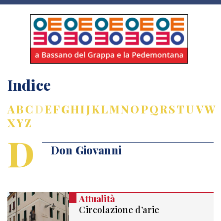
Indice
A
B
C
D
E
F
G
H
I
J
K
L
M
N
O
P
Q
R
S
T
U
V
W
X
Y
Z
D
Don Giovanni
Attualità
Circolazione d’arie