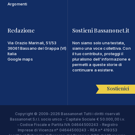
Argomenti
Redazione
Sostieni Bassanonet.it
Via Orazio Marinali, 51/53
Non siamo solo una testata,
36061 Bassano del Grappa (VI)
siamo una voce collettiva. Con
Italia
il tuo contributo, proteggi il
Google maps
pluralismo dell'informazione e
permetti a queste storie di
continuare a esistere.
Sostienici
Copyright © 2009-2026 Bassanonet Tutti i diritti riservati
Bassanonet S.r.l. socio unico - Capitale Sociale € 50.000,00 i.v.
- Codice Fiscale e Partita IVA 04644500243 - Registro
Imprese di Vicenza n° 04644500243 - REA n° 419353