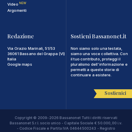
NEW
Video
Argomenti
Redazione
Sostieni Bassanonet.it
Via Orazio Marinali, 51/53
Non siamo solo una testata,
36061 Bassano del Grappa (VI)
siamo una voce collettiva. Con
Italia
il tuo contributo, proteggi il
Google maps
pluralismo dell'informazione e
permetti a queste storie di
continuare a esistere.
Sostienici
Copyright © 2009-2026 Bassanonet Tutti i diritti riservati
Bassanonet S.r.l. socio unico - Capitale Sociale € 50.000,00 i.v.
- Codice Fiscale e Partita IVA 04644500243 - Registro