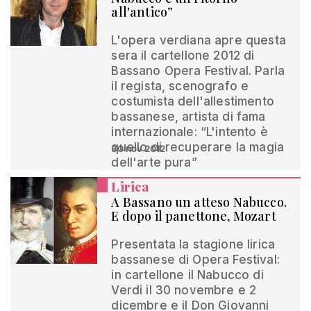
all'antico”
L'opera verdiana apre questa
sera il cartellone 2012 di
Bassano Opera Festival. Parla
il regista, scenografo e
costumista dell'allestimento
bassanese, artista di fama
internazionale: “L'intento è
quello di recuperare la magia
30 nov 2012
dell'arte pura”
Lirica
A Bassano un atteso Nabucco.
E dopo il panettone, Mozart
Presentata la stagione lirica
bassanese di Opera Festival:
in cartellone il Nabucco di
Verdi il 30 novembre e 2
dicembre e il Don Giovanni