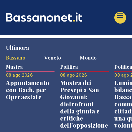
Ultimora
Bassano
Veneto
Mondo
Musica
Politica
Politic
08 ago 2026
08 ago 2026
08 ago 
Appuntamento
Mostra dei
Lumin
con Bach, per
Presepi a San
bilanc
Operaestate
Giovanni:
Bassa
dietrofront
comme
della giunta e
cittad
critiche
una q
dell'opposizione
volon