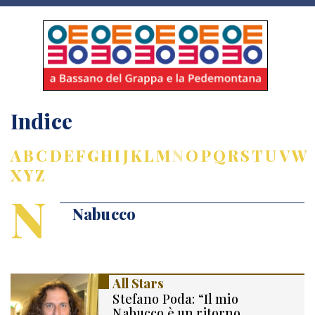
Indice
A
B
C
D
E
F
G
H
I
J
K
L
M
N
O
P
Q
R
S
T
U
V
W
X
Y
Z
N
Nabucco
All Stars
Stefano Poda: “Il mio
Nabucco è un ritorno