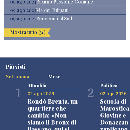
09 ago 2023
Baxano Passione Comune
09 ago 2023
Via dei Tulipani
09 ago 2022
Benvenuti al Sud
Mostra tutto (31)
Più visti
Settimana
Mese
Attualità
Politica
1
2
02 ago 2026
02 ago 2026
Rondò Brenta, un
Scuola di
quartiere che
Marostica
cambia: «Non
Giovine e
siamo il Bronx di
Donazzan
Bassano, qui si
replicano 