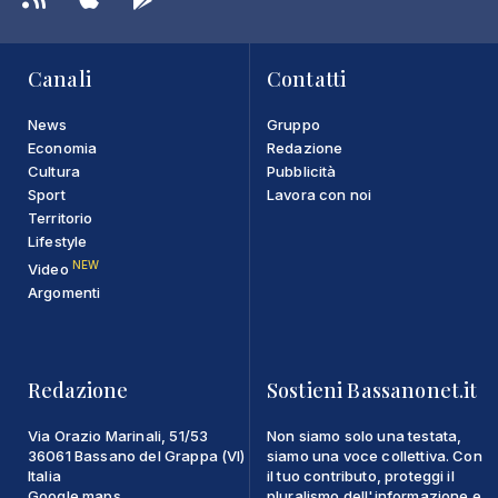
Canali
Contatti
News
Gruppo
Economia
Redazione
Cultura
Pubblicità
Sport
Lavora con noi
Territorio
Lifestyle
NEW
Video
Argomenti
Redazione
Sostieni Bassanonet.it
Via Orazio Marinali, 51/53
Non siamo solo una testata,
36061 Bassano del Grappa (VI)
siamo una voce collettiva. Con
Italia
il tuo contributo, proteggi il
Google maps
pluralismo dell'informazione e