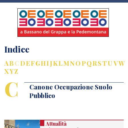
Indice
A
B
C
D
E
F
G
H
I
J
K
L
M
N
O
P
Q
R
S
T
U
V
W
X
Y
Z
C
Canone Occupazione Suolo
Pubblico
Attualità