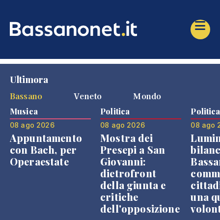
Ultimora
Bassano
Veneto
Mondo
Musica
Politica
Politic
08 ago 2026
08 ago 2026
08 ago 
Appuntamento
Mostra dei
Lumin
con Bach, per
Presepi a San
bilanc
Operaestate
Giovanni:
Bassa
dietrofront
comme
della giunta e
cittad
critiche
una q
dell'opposizione
volon