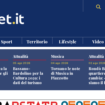
Sport
Territorio
Lifestyle
Video
Attualità
Musica
Attualità
05 ago 2026
04 ago 2026
02 ago 202
a la
Bassano-
Tornano le note
Rondò Br
e gli
Bardolino per la
di Musica in
quartier
Cultura 2029: i
Piazzotto
cambia:
dati del turismo
siamo il
aprono il
Bassano,
confronto veneto
vive ben