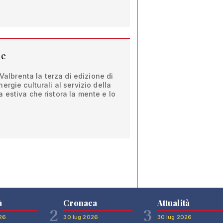
he
 Valbrenta la terza di edizione di
rgie culturali al servizio della
estiva che ristora la mente e lo
à
Cronaca
Attualità
2
3
26
30 lug 2026
30 lug 2026