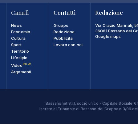
Canali
Contatti
Redazione
News
Gruppo
Via Orazio Marinali, 5
36061 Bassano del Gra
Economia
Redazione
Google maps
Cultura
Pubblicità
Sport
Lavora con noi
Territorio
Lifestyle
NEW
Video
Argomenti
Bassanonet S.r.l. socio unico - Capitale Sociale
Iscritto al Tribunale di Bassano del Grappa n.3/06 d