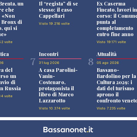
renta, un
Il “regista” di se
Ex Caserma
re che
stesso: il caso
Fincato, lavori i
: «Non
Cappellari
corso: il Comun
l Bronx di
punta al
Visto 19.216 volte
, qui si
completamento
ne»
entro fine anno
52 volte
Visto 19.171 volte
tica
Incontri
Attualità
7
8
26
31 lug 2026
05 ago 2026
a del
A casa Parolini-
Bassano-
erso un
Vanin-
Bardolino per la
nvio di
Costenaro,
Cultura 2029: i
in Russia
protagonista il
dati del turismo
libro di Marco
aprono il
84 volte
Lazzarotto
confronto venet
Visto 10.374 volte
Visto 7.235 volte