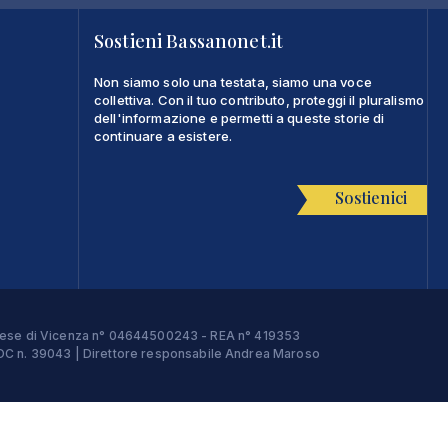
Sostieni Bassanonet.it
Non siamo solo una testata, siamo una voce
collettiva. Con il tuo contributo, proteggi il pluralismo
dell'informazione e permetti a queste storie di
continuare a esistere.
Sostienici
Imprese di Vicenza n° 04644500243 - REA n° 419353
e ROC n. 39043 | Direttore responsabile Andrea Maroso