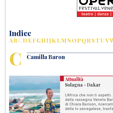
Indice
A
B
C
D
E
F
G
H
I
J
K
L
M
N
O
P
Q
R
S
T
U
V
C
Camilla Baron
Attualità
Solagna - Dakar
L’Africa che non ti aspetti
della rassegna Veneto Bar
di Chiara Barison, ricercat
della tv senegalese, trasfe