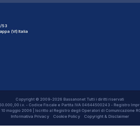
1/53
ppa (VI) Italia
Copyright © 2009-2026 Bassanonet Tutti i diritti riservati
 € 50.000,00 i.v. - Codice Fiscale e Partita IVA 04644500243 - Registro 
el 10 maggio 2006 | Iscritto al Registro degli Operatori di Comunicazion
Informativa Privacy
Cookie Policy
Copyright & Disclaimer