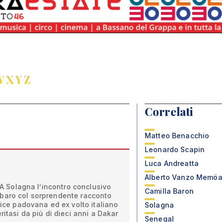
W
X
Y
Z
Correlati
Matteo Benacchio
Leonardo Scapin
Luca Andreatta
Alberto Vanzo Memöa
. A Solagna l’incontro conclusivo
Camilla Baron
baro col sorprendente racconto
rice padovana ed ex volto italiano
Solagna
ritasi da più di dieci anni a Dakar
Senegal