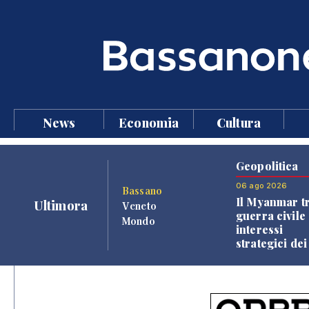
News
Economia
Cultura
Geopolitica
06 ago 2026
Bassano
Il Myanmar tr
Ultimora
Veneto
guerra civile 
Mondo
interessi
strategici dei
Paesi vicini