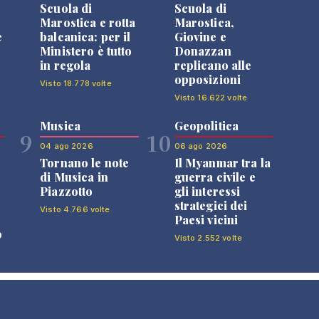
Scuola di
Scuola di
n
Marostica e rotta
Marostica,
e
balcanica: per il
Giovine e
Ministero è tutto
Donazzan
in regola
replicano alle
opposizioni
Visto 18.778 volte
Visto 16.622 volte
Musica
Geopolitica
9
10
04 ago 2026
06 ago 2026
Tornano le note
Il Myanmar tra la
di Musica in
guerra civile e
Piazzotto
gli interessi
strategici dei
Visto 4.766 volte
Paesi vicini
o
Visto 2.552 volte