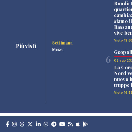
Rondò B
quartie
cambia
siamo i
Bassano
vive be
Visto 19.6
Settimana
Più visti
Mese
Geopoli
6
02 ago 20
La Core
Nord v
nuovo i
truppe 
Visto 16.5