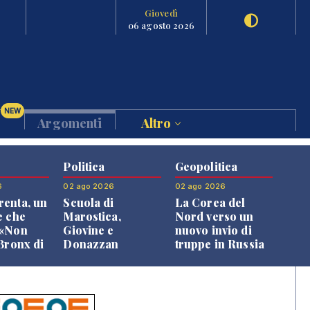
Giovedì
06 agosto 2026
NEW
Argomenti
Altro
Politica
Geopolitica
6
02 ago 2026
02 ago 2026
enta, un
Scuola di
La Corea del
e che
Marostica,
Nord verso un
 «Non
Giovine e
nuovo invio di
 Bronx di
Donazzan
truppe in Russia
 qui si
replicano alle
e»
opposizioni