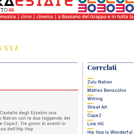
W
X
Y
Z
Correlati
Zulu Nation
Matteo Benacchio
Writing
Street Art
Castello degli Ezzelini una
Cope2
lu Nation con le due leggende del
e Cope2. Tre giorni di eventi in
Link HG
tura dell’Hip Hop
Hip Hop Is Wonderful