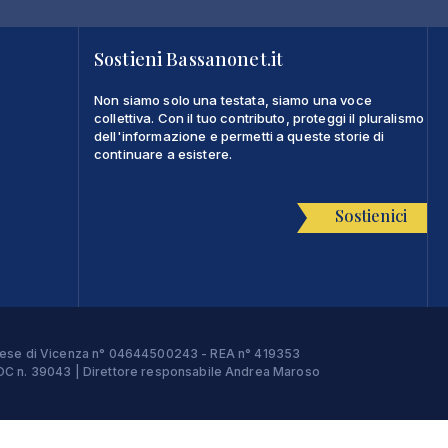
Sostieni Bassanonet.it
Non siamo solo una testata, siamo una voce
collettiva. Con il tuo contributo, proteggi il pluralismo
dell'informazione e permetti a queste storie di
continuare a esistere.
Sostienici
Imprese di Vicenza n° 04644500243 - REA n° 419353
e ROC n. 39043 | Direttore responsabile Andrea Maroso