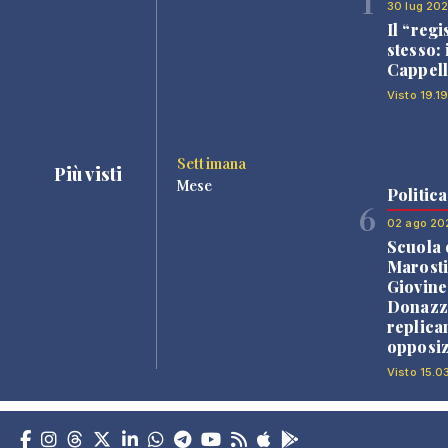
1
30 lug 20
Il “regi
stesso: 
Cappell
Visto 19.1
Settimana
Più visti
Mese
Politica
6
02 ago 20
Scuola 
Marosti
Giovine
Donazz
replica
opposiz
Visto 15.0