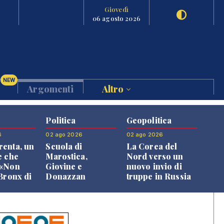
Giovedì
06 agosto 2026
NEW
Argomenti
Altro
Politica
Geopolitica
6
02 ago 2026
02 ago 2026
enta, un
Scuola di
La Corea del
e che
Marostica,
Nord verso un
 «Non
Giovine e
nuovo invio di
 Bronx di
Donazzan
truppe in Russia
 qui si
replicano alle
e»
opposizioni