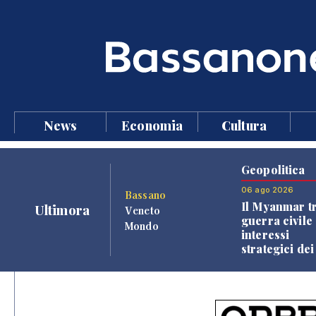
News
Economia
Cultura
Geopolitica
06 ago 2026
Bassano
Il Myanmar tr
Ultimora
Veneto
guerra civile 
Mondo
interessi
strategici dei
Paesi vicini