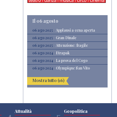
Il 06 agosto
06 ago 2025
Applausi a cena aperta
06 ago 2025
Gran Dinale
06 ago 2025
Attenzione: fragile
06 ago 2024
Etrapak
06 ago 2024
La prova del Cogo
06 ago 2024
Olympique San Vito
Mostra tutto (16)
Attualità
Geopolitica