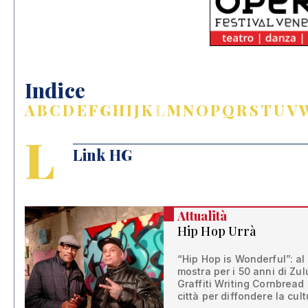
Indice
A
B
C
D
E
F
G
H
I
J
K
L
M
N
O
P
Q
R
S
T
U
V
L
Link HG
Attualità
Hip Hop Urrà
“Hip Hop is Wonderful”: al 
mostra per i 50 anni di Zu
Graffiti Writing Cornbread 
città per diffondere la cul