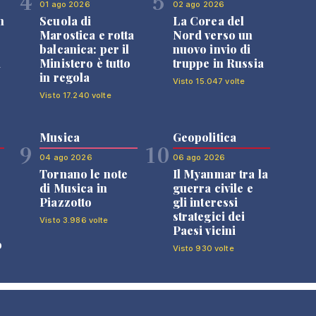
4
5
01 ago 2026
02 ago 2026
n
Scuola di
La Corea del
Marostica e rotta
Nord verso un
balcanica: per il
nuovo invio di
i
Ministero è tutto
truppe in Russia
in regola
Visto 15.047 volte
Visto 17.240 volte
Musica
Geopolitica
9
10
04 ago 2026
06 ago 2026
Tornano le note
Il Myanmar tra la
di Musica in
guerra civile e
Piazzotto
gli interessi
strategici dei
Visto 3.986 volte
Paesi vicini
o
Visto 930 volte