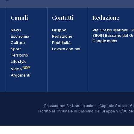
Canali
Contatti
Redazione
News
Gruppo
Via Orazio Marinali, 5
36061 Bassano del Gra
Economia
Redazione
Google maps
Cultura
Pubblicità
Sport
Lavora con noi
Territorio
Lifestyle
NEW
Video
Argomenti
Bassanonet S.r.l. socio unico - Capitale Sociale
Iscritto al Tribunale di Bassano del Grappa n.3/06 d