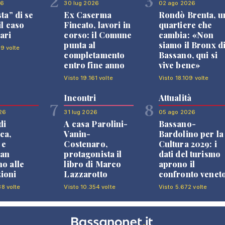
2
3
26
30 lug 2026
02 ago 2026
sta” di se
Ex Caserma
Rondò Brenta, u
il caso
Fincato, lavori in
quartiere che
ari
corso: il Comune
cambia: «Non
punta al
siamo il Bronx d
99 volte
completamento
Bassano, qui si
entro fine anno
vive bene»
Visto 19.161 volte
Visto 18.109 volte
Incontri
Attualità
7
8
26
31 lug 2026
05 ago 2026
di
A casa Parolini-
Bassano-
ca,
Vanin-
Bardolino per la
 e
Costenaro,
Cultura 2029: i
an
protagonista il
dati del turismo
no alle
libro di Marco
aprono il
ioni
Lazzarotto
confronto venet
38 volte
Visto 10.354 volte
Visto 5.672 volte