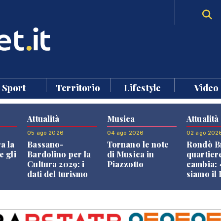
Sport
Territorio
Lifestyle
Video
Attualità
Musica
Attualità
05 ago 2026
04 ago 2026
02 ago 202
a la
Bassano-
Tornano le note
Rondò Br
e gli
Bardolino per la
di Musica in
quartier
Cultura 2029: i
Piazzotto
cambia:
dati del turismo
siamo il
aprono il
Bassano,
confronto veneto
vive ben