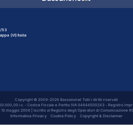
1/53
ppa (VI) Italia
Copyright © 2009-2026 Bassanonet Tutti i diritti riservati
 € 50.000,00 i.v. - Codice Fiscale e Partita IVA 04644500243 - Registro 
el 10 maggio 2006 | Iscritto al Registro degli Operatori di Comunicazion
Informativa Privacy
Cookie Policy
Copyright & Disclaimer