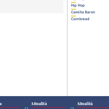
Hip Hop
Camilla Baron
Cornbread
a
Attualità
Attualità