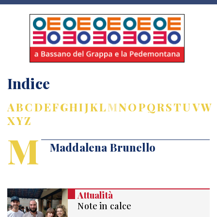
Indice
A
B
C
D
E
F
G
H
I
J
K
L
M
N
O
P
Q
R
S
T
U
V
W
X
Y
Z
M
Maddalena Brunello
Attualità
Note in calce