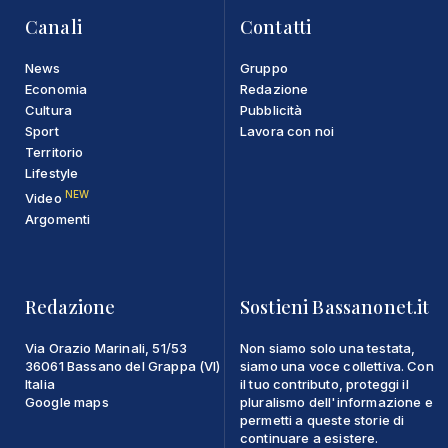
Canali
Contatti
News
Gruppo
Economia
Redazione
Cultura
Pubblicità
Sport
Lavora con noi
Territorio
Lifestyle
NEW
Video
Argomenti
Redazione
Sostieni Bassanonet.it
Via Orazio Marinali, 51/53
Non siamo solo una testata,
36061 Bassano del Grappa (VI)
siamo una voce collettiva. Con
Italia
il tuo contributo, proteggi il
Google maps
pluralismo dell'informazione e
permetti a queste storie di
continuare a esistere.