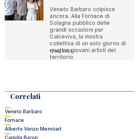
Veneto Barbaro colpisce
ancora. Alla Fornace di
Solagna pubblico delle
grandi occasioni per
Calceviva, la mostra
collettiva di un solo giorno di
quattro giovani artisti del
17 lug 2023
territorio
Correlati
Veneto Barbaro
Fornace
Alberto Vanzo Memöart
Camilla Baron