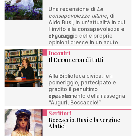
Una recensione di
Le
consapevolezze ultime
, di
Aldo Busi, in un'attualità in cui
l'invito alla consapevolezza e
al coraggio delle proprie
07 giu 2020
opinioni cresce in un acuto
Incontri
Il Decameron di tutti
Alla Biblioteca civica, ieri
pomeriggio, partecipato e
gradito il penultimo
appuntamento della rassegna
07 dic 2013
“Auguri, Boccaccio!”
Scrittori
Boccaccio, Busi e la vergine
Alatiel