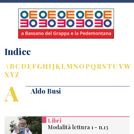
Indice
A
B
C
D
E
F
G
H
I
J
K
L
M
N
O
P
Q
R
S
T
U
V
W
X
Y
Z
A
Aldo Busi
Libri
Modalità lettura 1 - n.13