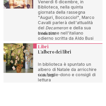
Venerdì 6 dicembre, in
Biblioteca, nella quinta
giornata della rassegna
"Auguri, Boccaccio!", Marco
Cavalli parlerà dell'attualità
del
Decameron
e della sua
traduzione nell'italiano
04 dic 2013
odierno scritta da Aldo Busi
Libri
L’albero dei libri
In biblioteca è spuntato un
albero di Natale da arricchire
con foglie-dono e consigli di
14 dic 2012
lettura