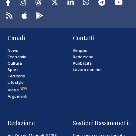
Canali
Contatti
News
Gruppo
Economia
Redazione
Cultura
Pubblicità
Sport
Lavora con noi
Territorio
Lifestyle
NEW
Video
Argomenti
Redazione
Sostieni Bassanonet.it
Via Orazio Marinali, 51/53
Non siamo solo una testata,