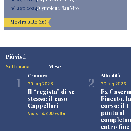
06 ago 2024
Olympique San Vito
Mostra tutto (16)
Più visti
Settimana
Mese
Cronaca
Attualità
1
2
30 lug 2026
30 lug 2026
Il “regista” di se
Ex Caser
stesso: il caso
Fincato, la
Cappellari
corso: il
punta al
Visto 19.206 volte
completa
entro fine