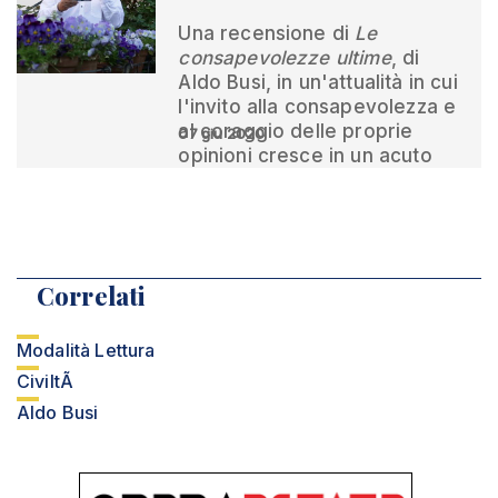
Una recensione di
Le
consapevolezze ultime
, di
Aldo Busi, in un'attualità in cui
l'invito alla consapevolezza e
al coraggio delle proprie
07 giu 2020
opinioni cresce in un acuto
Correlati
Modalità Lettura
CiviltÃ
Aldo Busi