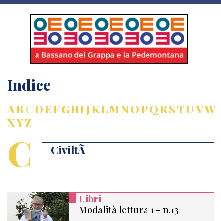
Indice
A
B
C
D
E
F
G
H
I
J
K
L
M
N
O
P
Q
R
S
T
U
V
W
X
Y
Z
C
CiviltÃ
Libri
Modalità lettura 1 - n.13