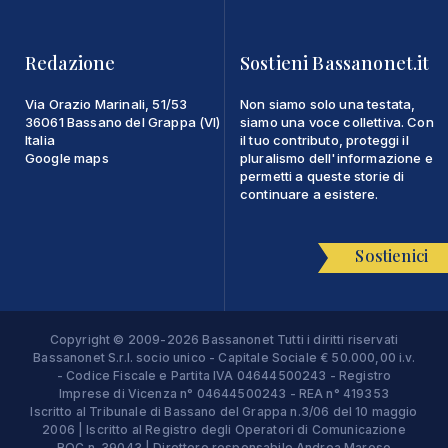
Redazione
Sostieni Bassanonet.it
Via Orazio Marinali, 51/53
Non siamo solo una testata,
36061 Bassano del Grappa (VI)
siamo una voce collettiva. Con
Italia
il tuo contributo, proteggi il
Google maps
pluralismo dell'informazione e
permetti a queste storie di
continuare a esistere.
Sostienici
Copyright © 2009-2026 Bassanonet Tutti i diritti riservati
Bassanonet S.r.l. socio unico - Capitale Sociale € 50.000,00 i.v.
- Codice Fiscale e Partita IVA 04644500243 - Registro
Imprese di Vicenza n° 04644500243 - REA n° 419353
Iscritto al Tribunale di Bassano del Grappa n.3/06 del 10 maggio
2006 | Iscritto al Registro degli Operatori di Comunicazione
ROC n. 39043 | Direttore responsabile Andrea Maroso