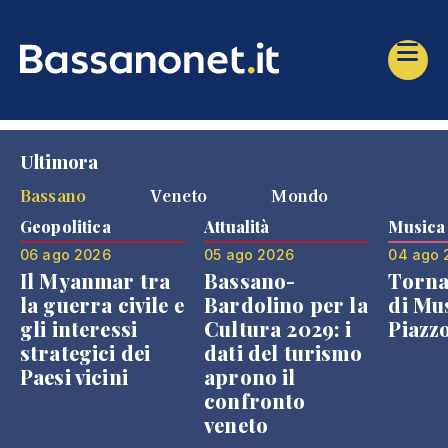
Ultimora
Bassano
Veneto
Mondo
Geopolitica
Attualità
Musica
06 ago 2026
05 ago 2026
04 ago 
Il Myanmar tra
Bassano-
Torna
la guerra civile e
Bardolino per la
di Mus
gli interessi
Cultura 2029: i
Piazz
strategici dei
dati del turismo
Paesi vicini
aprono il
confronto
veneto