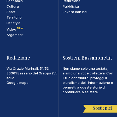
Economia
Redazione
Cultura
Pubblicità
Sport
Lavora con noi
Territorio
Lifestyle
NEW
Video
Argomenti
Redazione
Sostieni Bassanonet.it
Via Orazio Marinali, 51/53
Non siamo solo una testata,
36061 Bassano del Grappa (VI)
siamo una voce collettiva. Con
Italia
il tuo contributo, proteggi il
Google maps
pluralismo dell'informazione e
permetti a queste storie di
continuare a esistere.
Sostienici