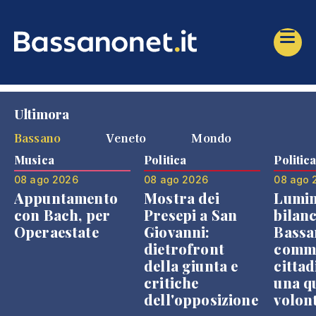
Ultimora
Bassano
Veneto
Mondo
Musica
Politica
Politic
08 ago 2026
08 ago 2026
08 ago 
Appuntamento
Mostra dei
Lumin
con Bach, per
Presepi a San
bilanc
Operaestate
Giovanni:
Bassa
dietrofront
comme
della giunta e
cittad
critiche
una q
dell'opposizione
volon