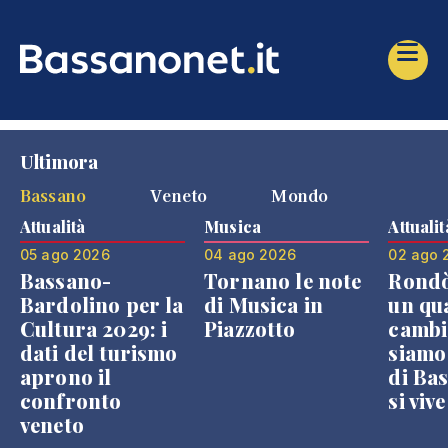
Ultimora
Bassano
Veneto
Mondo
Attualità
Musica
Attualit
05 ago 2026
04 ago 2026
02 ago 
Bassano-
Tornano le note
Rondò
Bardolino per la
di Musica in
un qu
Cultura 2029: i
Piazzotto
cambi
dati del turismo
siamo
aprono il
di Bas
confronto
si viv
veneto