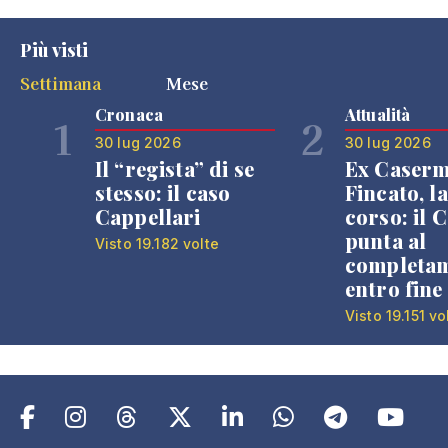
Più visti
Settimana
Mese
Cronaca
Attualità
1
2
30 lug 2026
30 lug 2026
Il “regista” di se
Ex Caser
stesso: il caso
Fincato, la
Cappellari
corso: il
punta al
Visto 19.182 volte
completa
entro fine
Visto 19.151 vo