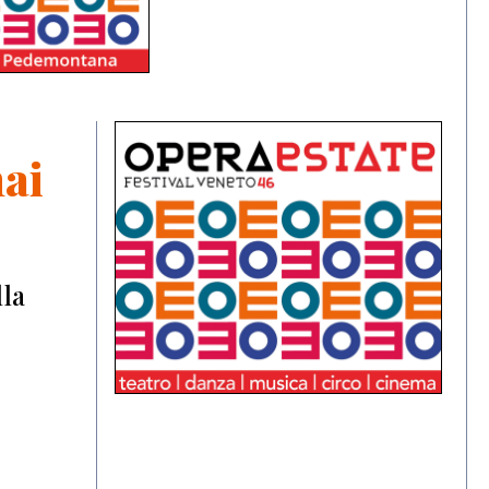
hai
lla