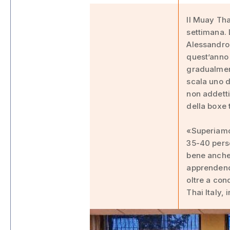
Il Muay Tha
settimana. 
Alessandro 
quest’anno 
gradualment
scala uno d
non addetti
della boxe 
«Superiamo 
35-40 perso
bene anche 
apprendendo
oltre a con
Thai Italy, 