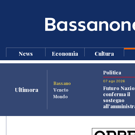
News
Economia
Cultura
Politica
07 ago 2026
Bassano
Futuro Nazio
Ultimora
Veneto
conferma il
Mondo
sostegno
all'amminist
Finco