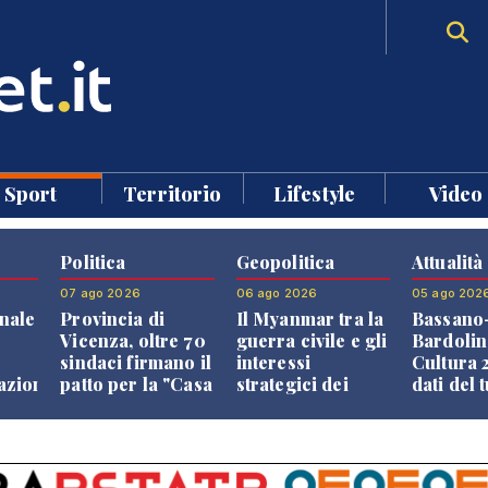
Sport
Territorio
Lifestyle
Video
Politica
Geopolitica
Attualità
07 ago 2026
06 ago 2026
05 ago 202
nale
Provincia di
Il Myanmar tra la
Bassano
Vicenza, oltre 70
guerra civile e gli
Bardolin
sindaci firmano il
interessi
Cultura 2
razione
patto per la "Casa
strategici dei
dati del 
dei Comuni"
Paesi vicini
aprono i
confront