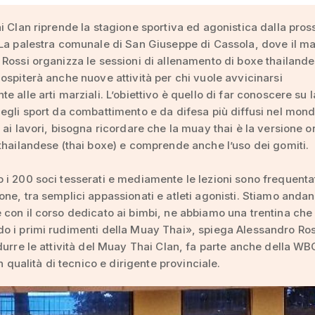
i Clan riprende la stagione sportiva ed agonistica dalla pro
La palestra comunale di San Giuseppe di Cassola, dove il m
Rossi organizza le sessioni di allenamento di boxe thailande
ospiterà anche nuove attività per chi vuole avvicinarsi
e alle arti marziali. L’obiettivo è quello di far conoscere su 
egli sport da combattimento e da difesa più diffusi nel mondo
 ai lavori, bisogna ricordare che la muay thai è la versione o
thailandese (thai boxe) e comprende anche l’uso dei gomiti.
i 200 soci tesserati e mediamente le lezioni sono frequenta
ne, tra semplici appassionati e atleti agonisti. Stiamo anda
con il corso dedicato ai bimbi, ne abbiamo una trentina che
 i primi rudimenti della Muay Thai», spiega Alessandro Ros
durre le attività del Muay Thai Clan, fa parte anche della W
in qualità di tecnico e dirigente provinciale.