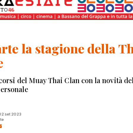
rte la stagione della T
e
 corsi del Muay Thai Clan con la novità de
personale
 02 set 2023
lte