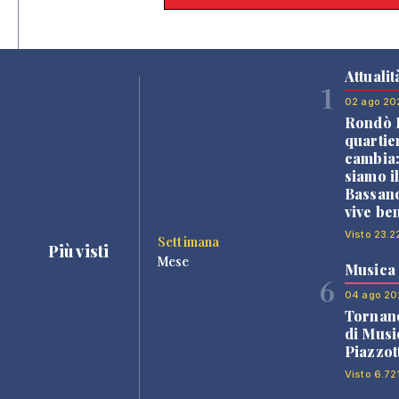
Attualit
1
02 ago 20
Rondò B
quartie
cambia
siamo i
Bassano
vive be
Visto 23.2
Settimana
Più visti
Mese
Musica
6
04 ago 20
Tornano
di Musi
Piazzot
Visto 6.72