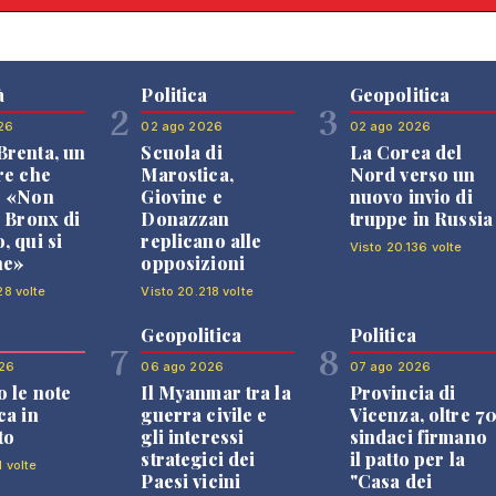
à
Politica
Geopolitica
2
3
26
02 ago 2026
02 ago 2026
renta, un
Scuola di
La Corea del
re che
Marostica,
Nord verso un
: «Non
Giovine e
nuovo invio di
l Bronx di
Donazzan
truppe in Russia
, qui si
replicano alle
Visto 20.136 volte
ne»
opposizioni
28 volte
Visto 20.218 volte
Geopolitica
Politica
7
8
26
06 ago 2026
07 ago 2026
 le note
Il Myanmar tra la
Provincia di
ca in
guerra civile e
Vicenza, oltre 7
to
gli interessi
sindaci firmano
strategici dei
il patto per la
1 volte
Paesi vicini
"Casa dei