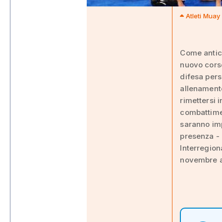
Atleti Muay
Come antici
nuovo corso
difesa pers
allenamento
rimettersi 
combattimen
saranno imp
presenza - 
Interregio
novembre a 