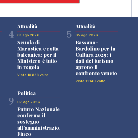
Attualità
Attualità
4
5
01 ago 2026
05 ago 2026
Scuola di
Bassano-
Marostica e rotta
Bardolino per la
balcanica: per il
Cultura 2029: i
Ministero è tutto
dati del turismo
in regola
aprono il
confronto veneto
Visto 18.883 volte
Visto 11.140 volte
Politica
9
07 ago 2026
Futuro Nazionale
0
conferma il
sostegno
all'amministrazione
Finco