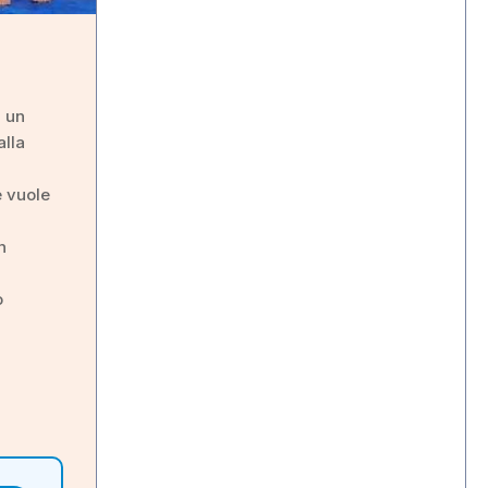
i un
alla
e vuole
n
o