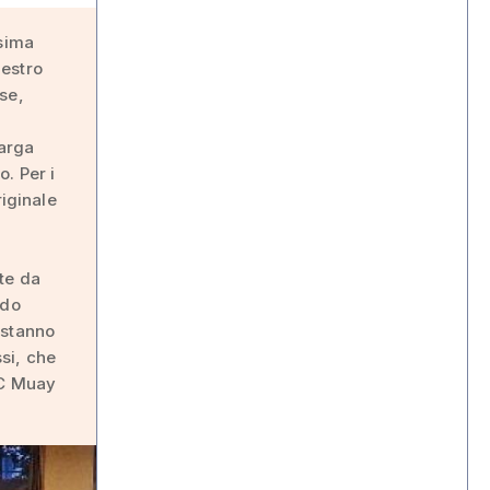
ssima
aestro
se,
larga
. Per i
riginale
te da
ndo
 stanno
si, che
BC Muay