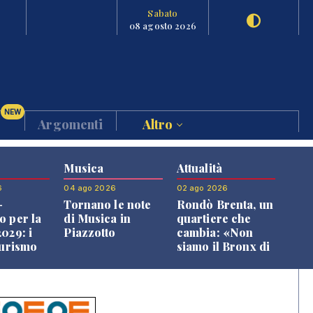
Sabato
08 agosto 2026
NEW
Argomenti
Altro
Musica
Attualità
6
04 ago 2026
02 ago 2026
-
Tornano le note
Rondò Brenta, un
o per la
di Musica in
quartiere che
029: i
Piazzotto
cambia: «Non
turismo
siamo il Bronx di
l
Bassano, qui si
o veneto
vive bene»