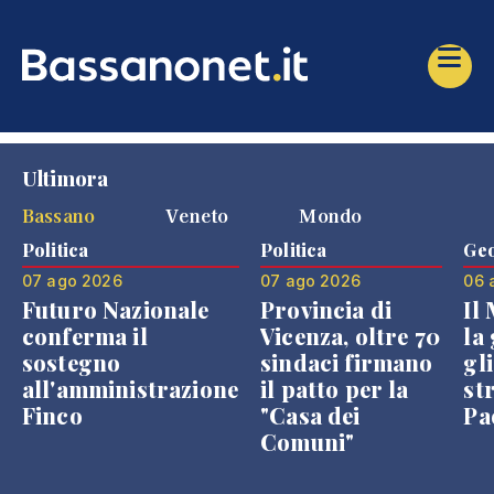
Ultimora
Bassano
Veneto
Mondo
Politica
Politica
Geo
07 ago 2026
07 ago 2026
06 
Futuro Nazionale
Provincia di
Il
conferma il
Vicenza, oltre 70
la 
sostegno
sindaci firmano
gli
all'amministrazione
il patto per la
st
Finco
"Casa dei
Pae
Comuni"