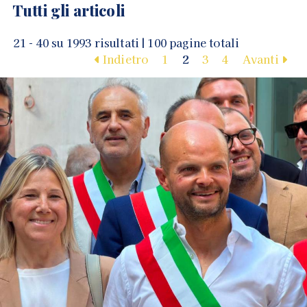
Tutti gli articoli
21 - 40 su 1993 risultati | 100 pagine totali
Indietro
1
2
3
4
Avanti