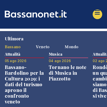
Ultimora
Bassano
Veneto
Mondo
Attualità
Musica
Attualit
05 ago 2026
04 ago 2026
02 ago 
Bassano-
Tornano le note
Rondò
Bardolino per la
di Musica in
un qu
Cultura 2029: i
Piazzotto
cambi
dati del turismo
siamo
aprono il
di Bas
confronto
si viv
veneto