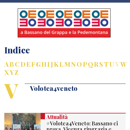
Indice
A
B
C
D
E
F
G
H
I
J
K
L
M
N
O
P
Q
R
S
T
U
V
W
X
Y
Z
V
Volotea4veneto
Attualità
#Volotea4Veneto: Bassano ci
prova, Vicenza ringrazia e