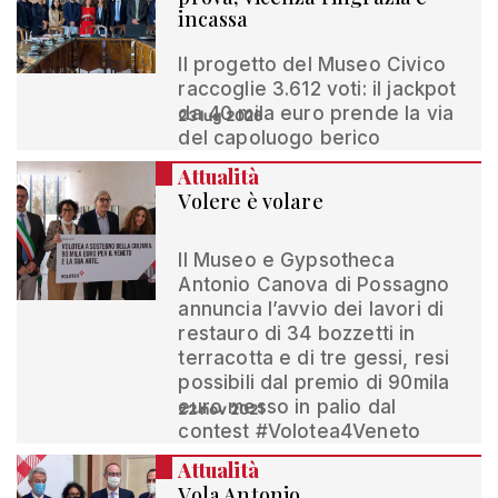
incassa
Il progetto del Museo Civico
raccoglie 3.612 voti: il jackpot
da 40 mila euro prende la via
23 lug 2026
del capoluogo berico
Attualità
Volere è volare
Il Museo e Gypsotheca
Antonio Canova di Possagno
annuncia l’avvio dei lavori di
restauro di 34 bozzetti in
terracotta e di tre gessi, resi
possibili dal premio di 90mila
euro messo in palio dal
22 nov 2021
contest #Volotea4Veneto
Attualità
Vola Antonio