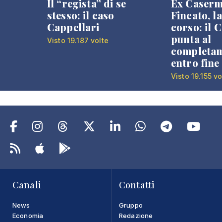
Il “regista” di se
Ex Caser
stesso: il caso
Fincato, la
Cappellari
corso: il
punta al
Visto 19.187 volte
completa
entro fine
Visto 19.155 vo
Canali
Contatti
News
Gruppo
Economia
Redazione