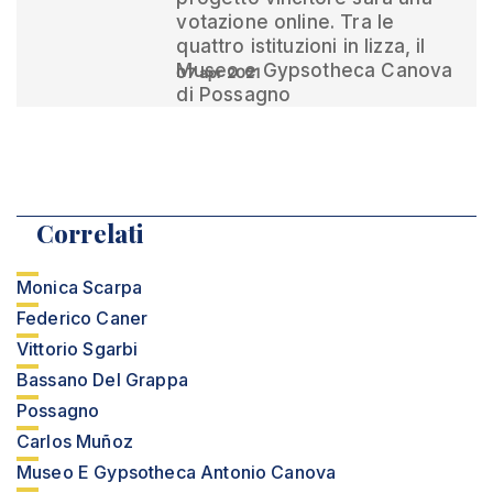
votazione online. Tra le
quattro istituzioni in lizza, il
Museo e Gypsotheca Canova
07 apr 2021
di Possagno
Correlati
Monica Scarpa
Federico Caner
Vittorio Sgarbi
Bassano Del Grappa
Possagno
Carlos Muñoz
Museo E Gypsotheca Antonio Canova