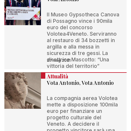
Il Museo Gypsotheca Canova
di Possagno vince i 90mila
euro del concorso
Volotea4Veneto. Serviranno
al restauro di 34 bozzetti in
argilla e alla messa in
sicurezza di tre gessi. La
direttrice Mascotto: “Una
27 mag 2021
vittoria del territorio”
Attualità
Vota Antonio, Vota Antonio
La compagnia aerea Volotea
mette a disposizione 100mila
euro per finanziare un
progetto culturale del
Veneto. A decidere il
progetto vincitore sarà una