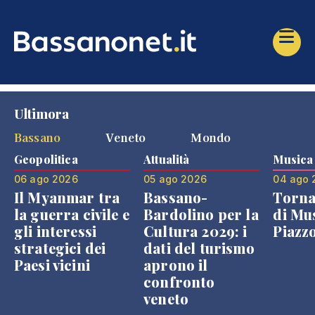
Ultimora
Bassano
Veneto
Mondo
Geopolitica
Attualità
Musica
06 ago 2026
05 ago 2026
04 ago 
Il Myanmar tra
Bassano-
Torna
la guerra civile e
Bardolino per la
di Mus
gli interessi
Cultura 2029: i
Piazz
strategici dei
dati del turismo
Paesi vicini
aprono il
confronto
veneto