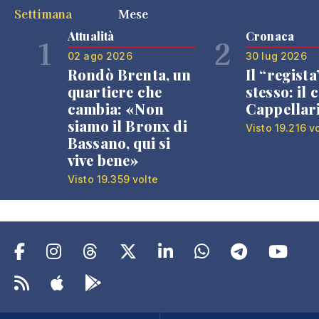
Settimana
Mese
Attualità
Cronaca
1
2
02 ago 2026
30 lug 2026
Rondò Brenta, un
Il “regista
quartiere che
stesso: il 
cambia: «Non
Cappellar
siamo il Bronx di
Visto 19.216 v
Bassano, qui si
vive bene»
Visto 19.359 volte