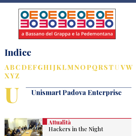
Indice
A
B
C
D
E
F
G
H
I
J
K
L
M
N
O
P
Q
R
S
T
U
V
W
X
Y
Z
U
Unismart Padova Enterprise
Attualità
Hackers in the Night