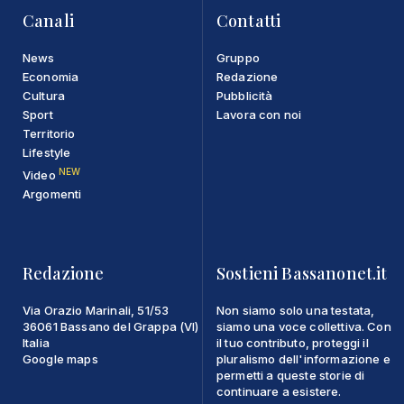
Canali
Contatti
News
Gruppo
Economia
Redazione
Cultura
Pubblicità
Sport
Lavora con noi
Territorio
Lifestyle
NEW
Video
Argomenti
Redazione
Sostieni Bassanonet.it
Via Orazio Marinali, 51/53
Non siamo solo una testata,
36061 Bassano del Grappa (VI)
siamo una voce collettiva. Con
Italia
il tuo contributo, proteggi il
Google maps
pluralismo dell'informazione e
permetti a queste storie di
continuare a esistere.