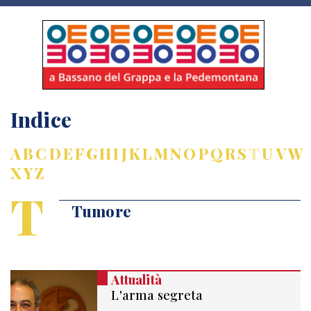
Indice
A
B
C
D
E
F
G
H
I
J
K
L
M
N
O
P
Q
R
S
T
U
V
W
X
Y
Z
T
Tumore
Attualità
L'arma segreta