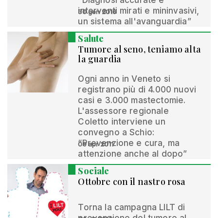
“Diagnosi accurate e
interventi mirati e mininvasivi,
30 gen 2016
un sistema all'avanguardia”
Salute
Tumore al seno, teniamo alta
la guardia
Ogni anno in Veneto si
registrano più di 4.000 nuovi
casi e 3.000 mastectomie.
L'assessore regionale
Coletto interviene un
convegno a Schio:
“Prevenzione e cura, ma
09 apr 2011
attenzione anche al dopo”
Sociale
Ottobre con il nastro rosa
Torna la campagna LILT di