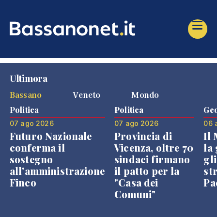
Ultimora
Bassano
Veneto
Mondo
Politica
Politica
Geo
07 ago 2026
07 ago 2026
06 
Futuro Nazionale
Provincia di
Il
conferma il
Vicenza, oltre 70
la 
sostegno
sindaci firmano
gli
all'amministrazione
il patto per la
st
Finco
"Casa dei
Pae
Comuni"