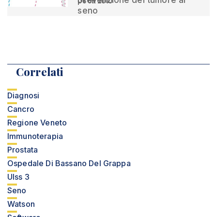
prevenzione del tumore al
06 ott 2010
seno
Correlati
Diagnosi
Cancro
Regione Veneto
Immunoterapia
Prostata
Ospedale Di Bassano Del Grappa
Ulss 3
Seno
Watson