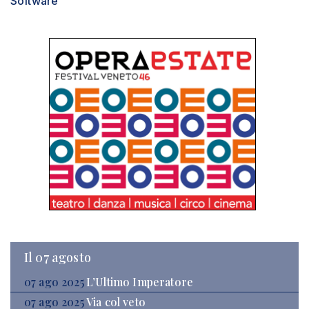
Software
Il 07 agosto
07 ago 2025
L’Ultimo Imperatore
07 ago 2025
Via col veto