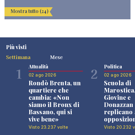
Mostra tutto (24)
Più visti
Settimana
Mese
Attualità
Politica
1
2
02 ago 2026
02 ago 2026
Rondò Brenta, un
Scuola di
quartiere che
Marostica
cambia: «Non
Giovine e
siamo il Bronx di
Donazzan
Bassano, qui si
replicano 
vive bene»
opposizio
Visto 23.237 volte
Visto 20.232 v