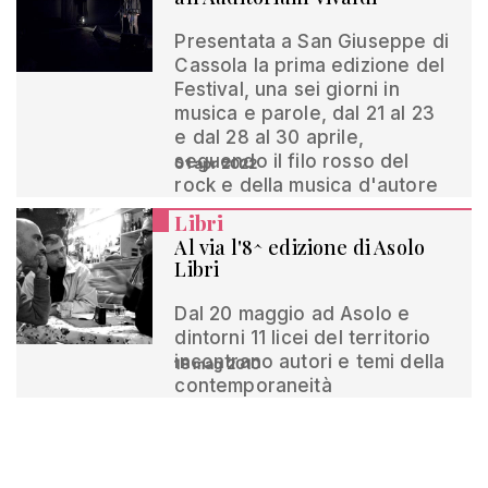
Presentata a San Giuseppe di
Cassola la prima edizione del
Festival, una sei giorni in
musica e parole, dal 21 al 23
e dal 28 al 30 aprile,
seguendo il filo rosso del
01 apr 2022
rock e della musica d'autore
Libri
Al via l'8^ edizione di Asolo
Libri
Dal 20 maggio ad Asolo e
dintorni 11 licei del territorio
incontrano autori e temi della
18 mag 2010
contemporaneità