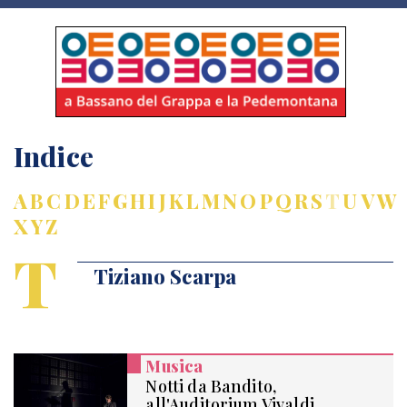
Indice
A
B
C
D
E
F
G
H
I
J
K
L
M
N
O
P
Q
R
S
T
U
V
W
X
Y
Z
T
Tiziano Scarpa
Musica
Notti da Bandito,
all'Auditorium Vivaldi