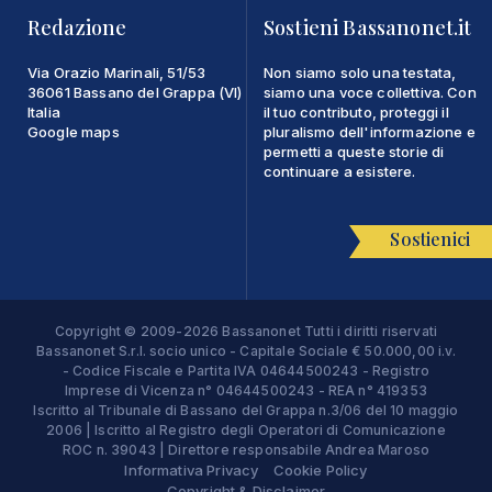
Redazione
Sostieni Bassanonet.it
Via Orazio Marinali, 51/53
Non siamo solo una testata,
36061 Bassano del Grappa (VI)
siamo una voce collettiva. Con
Italia
il tuo contributo, proteggi il
Google maps
pluralismo dell'informazione e
permetti a queste storie di
continuare a esistere.
Sostienici
Copyright © 2009-2026 Bassanonet Tutti i diritti riservati
Bassanonet S.r.l. socio unico - Capitale Sociale € 50.000,00 i.v.
- Codice Fiscale e Partita IVA 04644500243 - Registro
Imprese di Vicenza n° 04644500243 - REA n° 419353
Iscritto al Tribunale di Bassano del Grappa n.3/06 del 10 maggio
2006 | Iscritto al Registro degli Operatori di Comunicazione
ROC n. 39043 | Direttore responsabile Andrea Maroso
Informativa Privacy
Cookie Policy
Copyright & Disclaimer