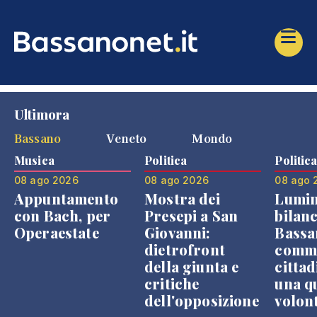
Ultimora
Bassano
Veneto
Mondo
Musica
Politica
Politic
08 ago 2026
08 ago 2026
08 ago 
Appuntamento
Mostra dei
Lumin
con Bach, per
Presepi a San
bilanc
Operaestate
Giovanni:
Bassa
dietrofront
comme
della giunta e
cittad
critiche
una q
dell'opposizione
volon