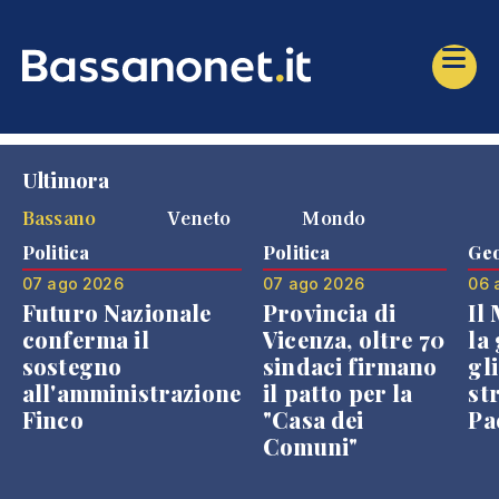
Ultimora
Bassano
Veneto
Mondo
Politica
Politica
Geo
07 ago 2026
07 ago 2026
06 
Futuro Nazionale
Provincia di
Il
conferma il
Vicenza, oltre 70
la 
sostegno
sindaci firmano
gli
all'amministrazione
il patto per la
st
Finco
"Casa dei
Pae
Comuni"