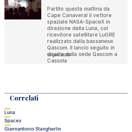
Partito questa mattina da
Cape Canaveral il vettore
spaziale NASA-SpaceX in
direzione della Luna, col
ricevitore satellitare LuGRE
realizzato dalla bassanese
Qascom. Il lancio seguito in
diretta dalla sede Qascom a
15 gen 2025
Cassola
Correlati
Luna
Spacex
Giannantonio Stangherlin