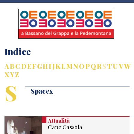
Indice
A
B
C
D
E
F
G
H
I
J
K
L
M
N
O
P
Q
R
S
T
U
V
W
X
Y
Z
S
Spacex
Attualità
Cape Cassola