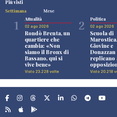
Più visti
Settimana
Mese
Attualità
Politica
1
2
02 ago 2026
02 ago 2026
Rondò Brenta, un
Scuola di
quartiere che
Marostica
cambia: «Non
Giovine e
siamo il Bronx di
Donazzan
Bassano, qui si
replicano 
vive bene»
opposizio
Visto 23.228 volte
Visto 20.218 v