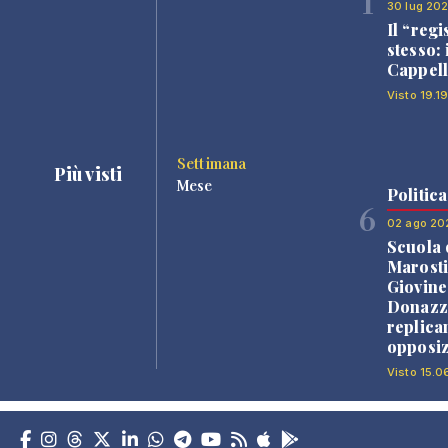
1
30 lug 20
Il “regi
stesso: 
Cappell
Visto 19.1
Settimana
Più visti
Mese
Politica
6
02 ago 20
Scuola 
Marosti
Giovine
Donazz
replica
opposiz
Visto 15.0