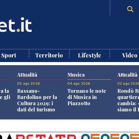
Sport
Territorio
Lifestyle
Video
Attualità
Musica
Attualità
05 ago 2026
04 ago 2026
02 ago 202
a la
Bassano-
Tornano le note
Rondò Br
e gli
Bardolino per la
di Musica in
quartier
Cultura 2029: i
Piazzotto
cambia:
dati del turismo
siamo il
aprono il
Bassano,
confronto veneto
vive ben