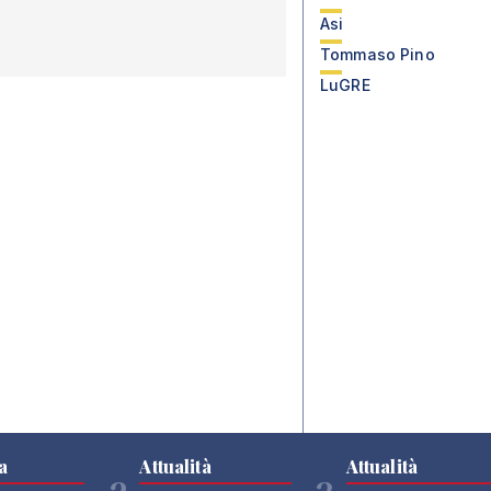
Asi
Tommaso Pino
LuGRE
a
Attualità
Attualità