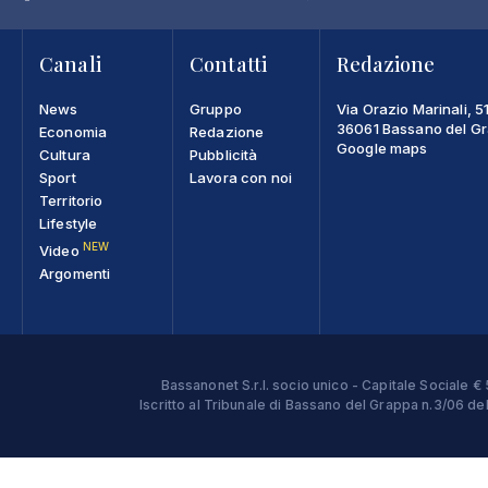
Canali
Contatti
Redazione
News
Gruppo
Via Orazio Marinali, 5
36061 Bassano del Gra
Economia
Redazione
Google maps
Cultura
Pubblicità
Sport
Lavora con noi
Territorio
Lifestyle
NEW
Video
Argomenti
Bassanonet S.r.l. socio unico - Capitale Sociale
Iscritto al Tribunale di Bassano del Grappa n.3/06 d