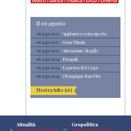
Il 06 agosto
06 ago 2025
Applausi a cena aperta
06 ago 2025
Gran Dinale
06 ago 2025
Attenzione: fragile
06 ago 2024
Etrapak
06 ago 2024
La prova del Cogo
06 ago 2024
Olympique San Vito
Mostra tutto (16)
Attualità
Geopolitica