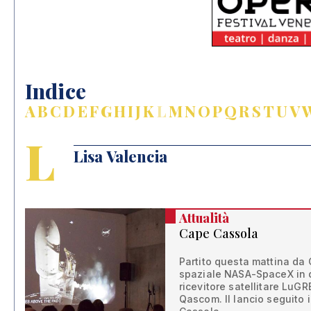
Indice
A
B
C
D
E
F
G
H
I
J
K
L
M
N
O
P
Q
R
S
T
U
V
L
Lisa Valencia
Attualità
Cape Cassola
Partito questa mattina da 
spaziale NASA-SpaceX in d
ricevitore satellitare LuG
Qascom. Il lancio seguito 