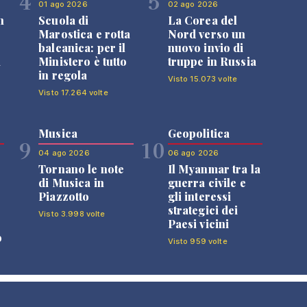
4
5
01 ago 2026
02 ago 2026
n
Scuola di
La Corea del
Marostica e rotta
Nord verso un
balcanica: per il
nuovo invio di
i
Ministero è tutto
truppe in Russia
in regola
Visto 15.073 volte
Visto 17.264 volte
Musica
Geopolitica
9
10
04 ago 2026
06 ago 2026
Tornano le note
Il Myanmar tra la
di Musica in
guerra civile e
Piazzotto
gli interessi
strategici dei
Visto 3.998 volte
Paesi vicini
o
Visto 959 volte