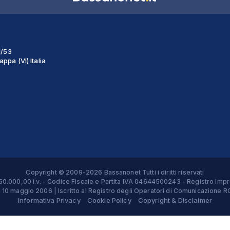
1/53
ppa (VI) Italia
Copyright © 2009-2026 Bassanonet Tutti i diritti riservati
 € 50.000,00 i.v. - Codice Fiscale e Partita IVA 04644500243 - Registro 
el 10 maggio 2006 | Iscritto al Registro degli Operatori di Comunicazion
Informativa Privacy
Cookie Policy
Copyright & Disclaimer