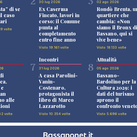
2
3
26
30 lug 2026
02 ago 2026
sta” di se
Ex Caserma
Rondò Brenta, u
il caso
Fincato, lavori in
quartiere che
ari
corso: il Comune
cambia: «Non
punta al
siamo il Bronx d
99 volte
completamento
Bassano, qui si
entro fine anno
vive bene»
Visto 19.161 volte
Visto 18.133 volte
Incontri
Attualità
7
8
26
31 lug 2026
05 ago 2026
di
A casa Parolini-
Bassano-
ca,
Vanin-
Bardolino per la
 e
Costenaro,
Cultura 2029: i
an
protagonista il
dati del turismo
no alle
libro di Marco
aprono il
ioni
Lazzarotto
confronto venet
62 volte
Visto 10.354 volte
Visto 5.696 volte