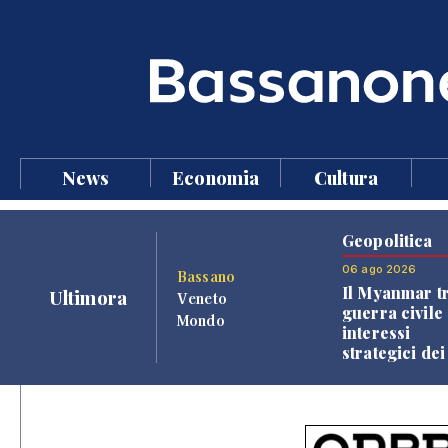
News
Economia
Cultura
Geopolitica
06 ago 2026
Bassano
Il Myanmar tr
Ultimora
Veneto
guerra civile 
Mondo
interessi
strategici dei
Paesi vicini