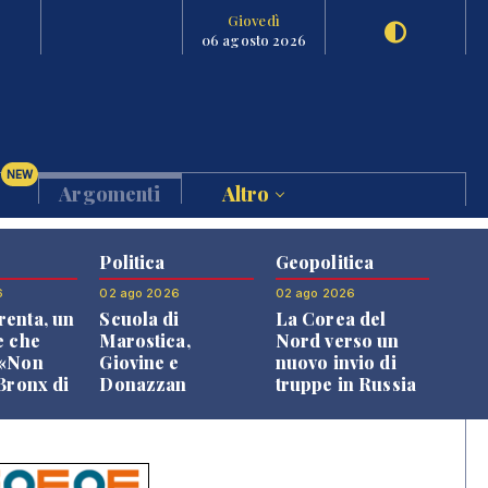
Giovedì
06 agosto 2026
NEW
Argomenti
Altro
Politica
Geopolitica
6
02 ago 2026
02 ago 2026
enta, un
Scuola di
La Corea del
e che
Marostica,
Nord verso un
 «Non
Giovine e
nuovo invio di
 Bronx di
Donazzan
truppe in Russia
 qui si
replicano alle
e»
opposizioni