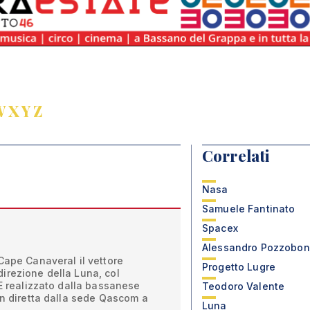
W
X
Y
Z
Correlati
Nasa
Samuele Fantinato
Spacex
Alessandro Pozzobon
Cape Canaveral il vettore
Progetto Lugre
irezione della Luna, col
RE realizzato dalla bassanese
Teodoro Valente
in diretta dalla sede Qascom a
Luna