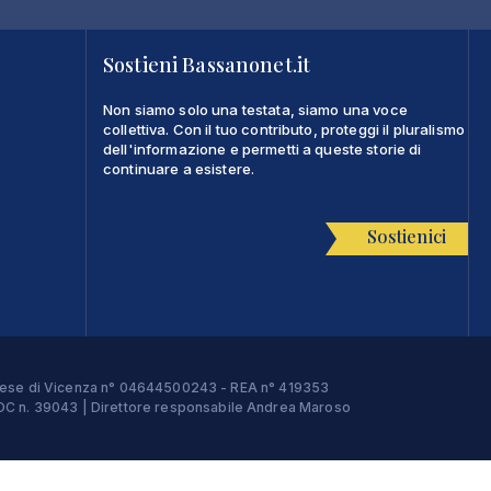
Sostieni Bassanonet.it
Non siamo solo una testata, siamo una voce
collettiva. Con il tuo contributo, proteggi il pluralismo
dell'informazione e permetti a queste storie di
continuare a esistere.
Sostienici
Imprese di Vicenza n° 04644500243 - REA n° 419353
e ROC n. 39043 | Direttore responsabile Andrea Maroso