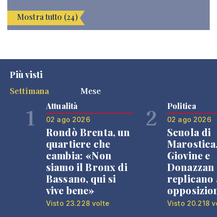
Mostra tutto (24)
Più visti
Settimana
Mese
Attualità
Politica
1
2
02 ago 2026
02 ago 2026
Rondò Brenta, un
Scuola di
quartiere che
Marostica
cambia: «Non
Giovine e
siamo il Bronx di
Donazzan
Bassano, qui si
replicano 
vive bene»
opposizio
Visto 23.228 volte
Visto 20.218 v