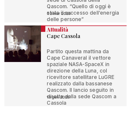
sede di Cassola della
Qascom. “Quello di oggi è
stato il successo dell’energia
02 mar 2025
delle persone”
Attualità
Cape Cassola
Partito questa mattina da
Cape Canaveral il vettore
spaziale NASA-SpaceX in
direzione della Luna, col
ricevitore satellitare LuGRE
realizzato dalla bassanese
Qascom. Il lancio seguito in
diretta dalla sede Qascom a
15 gen 2025
Cassola