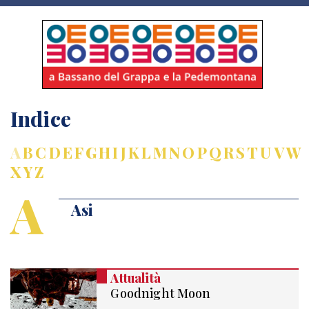
Indice
A
B
C
D
E
F
G
H
I
J
K
L
M
N
O
P
Q
R
S
T
U
V
W
X
Y
Z
A
Asi
Attualità
Goodnight Moon