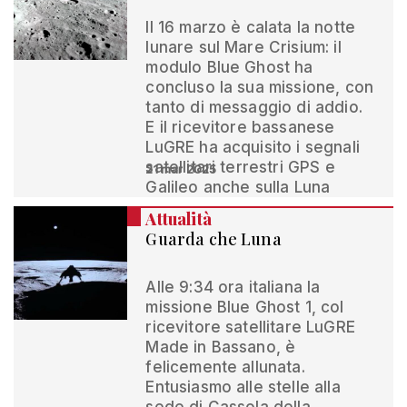
Il 16 marzo è calata la notte
lunare sul Mare Crisium: il
modulo Blue Ghost ha
concluso la sua missione, con
tanto di messaggio di addio.
E il ricevitore bassanese
LuGRE ha acquisito i segnali
satellitari terrestri GPS e
21 mar 2025
Galileo anche sulla Luna
Attualità
Guarda che Luna
Alle 9:34 ora italiana la
missione Blue Ghost 1, col
ricevitore satellitare LuGRE
Made in Bassano, è
felicemente allunata.
Entusiasmo alle stelle alla