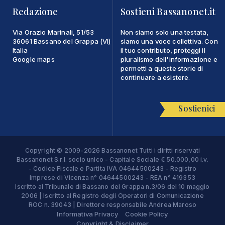
Redazione
Sostieni Bassanonet.it
Via Orazio Marinali, 51/53
Non siamo solo una testata,
36061 Bassano del Grappa (VI)
siamo una voce collettiva. Con
Italia
il tuo contributo, proteggi il
Google maps
pluralismo dell'informazione e
permetti a queste storie di
continuare a esistere.
Sostienici
Copyright © 2009-2026 Bassanonet Tutti i diritti riservati
Bassanonet S.r.l. socio unico - Capitale Sociale € 50.000,00 i.v.
- Codice Fiscale e Partita IVA 04644500243 - Registro
Imprese di Vicenza n° 04644500243 - REA n° 419353
Iscritto al Tribunale di Bassano del Grappa n.3/06 del 10 maggio
2006 | Iscritto al Registro degli Operatori di Comunicazione
ROC n. 39043 | Direttore responsabile Andrea Maroso
Informativa Privacy
Cookie Policy
Copyright & Disclaimer