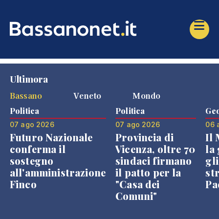
Ultimora
Bassano
Veneto
Mondo
Politica
Politica
Geo
07 ago 2026
07 ago 2026
06 
Futuro Nazionale
Provincia di
Il
conferma il
Vicenza, oltre 70
la 
sostegno
sindaci firmano
gli
all'amministrazione
il patto per la
st
Finco
"Casa dei
Pae
Comuni"