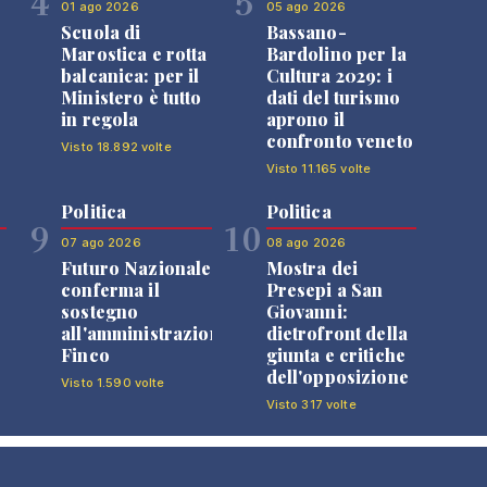
4
5
01 ago 2026
05 ago 2026
Scuola di
Bassano-
Marostica e rotta
Bardolino per la
balcanica: per il
Cultura 2029: i
Ministero è tutto
dati del turismo
in regola
aprono il
confronto veneto
Visto 18.892 volte
Visto 11.165 volte
Politica
Politica
9
10
07 ago 2026
08 ago 2026
Futuro Nazionale
Mostra dei
0
conferma il
Presepi a San
sostegno
Giovanni:
all'amministrazione
dietrofront della
Finco
giunta e critiche
dell'opposizione
Visto 1.590 volte
Visto 317 volte