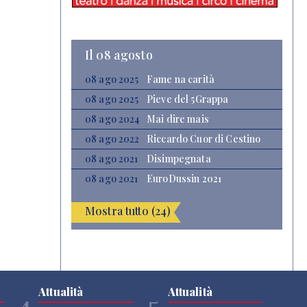
Il 08 agosto
08 ago 2025
Fame na carità
08 ago 2025
Pieve del 5Grappa
08 ago 2024
Mai dire mais
08 ago 2022
Riccardo Cuor di Cestino
08 ago 2021
Disimpegnata
08 ago 2021
EuroDussin 2021
Mostra tutto (24)
Attualità
Attualità