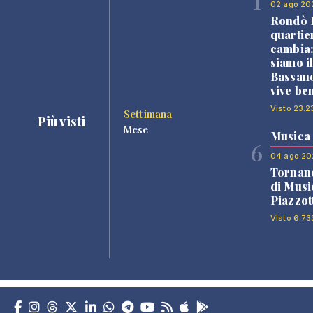
1
02 ago 20
Rondò B
quartie
cambia
siamo i
Bassano
vive be
Visto 23.2
Settimana
Più visti
Mese
Musica
6
04 ago 20
Tornano
di Musi
Piazzot
Visto 6.73