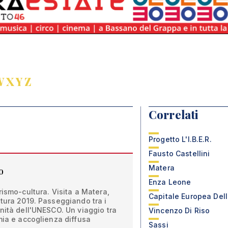
W
X
Y
Z
Correlati
Progetto L'I.B.E.R.
Fausto Castellini
Matera
o
Enza Leone
rismo-cultura. Visita a Matera,
Capitale Europea Dell
tura 2019. Passeggiando tra i
nità dell'UNESCO. Un viaggio tra
Vincenzo Di Riso
mia e accoglienza diffusa
Sassi