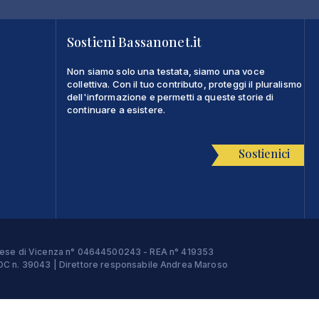
Sostieni Bassanonet.it
Non siamo solo una testata, siamo una voce
collettiva. Con il tuo contributo, proteggi il pluralismo
dell'informazione e permetti a queste storie di
continuare a esistere.
Sostienici
Imprese di Vicenza n° 04644500243 - REA n° 419353
e ROC n. 39043 | Direttore responsabile Andrea Maroso