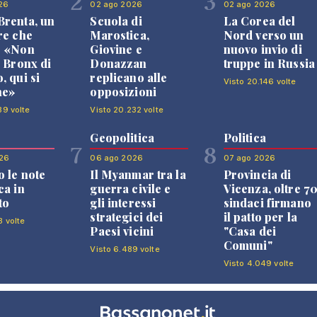
2
3
26
02 ago 2026
02 ago 2026
renta, un
Scuola di
La Corea del
re che
Marostica,
Nord verso un
: «Non
Giovine e
nuovo invio di
l Bronx di
Donazzan
truppe in Russia
, qui si
replicano alle
Visto 20.146 volte
ne»
opposizioni
39 volte
Visto 20.232 volte
Geopolitica
Politica
7
8
26
06 ago 2026
07 ago 2026
 le note
Il Myanmar tra la
Provincia di
ca in
guerra civile e
Vicenza, oltre 7
to
gli interessi
sindaci firmano
strategici dei
il patto per la
3 volte
Paesi vicini
"Casa dei
Comuni"
Visto 6.489 volte
Visto 4.049 volte