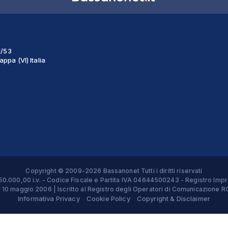
1/53
ppa (VI) Italia
Copyright © 2009-2026 Bassanonet Tutti i diritti riservati
 € 50.000,00 i.v. - Codice Fiscale e Partita IVA 04644500243 - Registro 
el 10 maggio 2006 | Iscritto al Registro degli Operatori di Comunicazion
Informativa Privacy
Cookie Policy
Copyright & Disclaimer