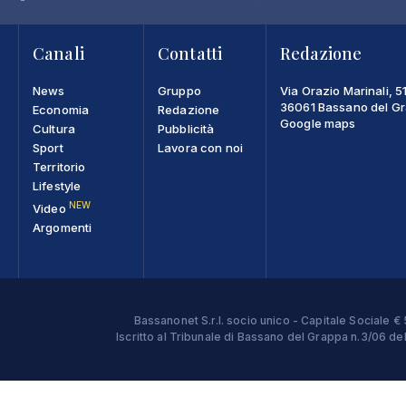
Canali
Contatti
Redazione
News
Gruppo
Via Orazio Marinali, 5
36061 Bassano del Gra
Economia
Redazione
Google maps
Cultura
Pubblicità
Sport
Lavora con noi
Territorio
Lifestyle
NEW
Video
Argomenti
Bassanonet S.r.l. socio unico - Capitale Sociale
Iscritto al Tribunale di Bassano del Grappa n.3/06 d