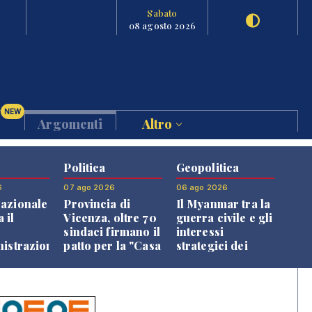
Sabato
08 agosto 2026
NEW
Argomenti
Altro
Politica
Geopolitica
6
07 ago 2026
06 ago 2026
azionale
Provincia di
Il Myanmar tra la
 il
Vicenza, oltre 70
guerra civile e gli
o
sindaci firmano il
interessi
nistrazione
patto per la "Casa
strategici dei
dei Comuni"
Paesi vicini