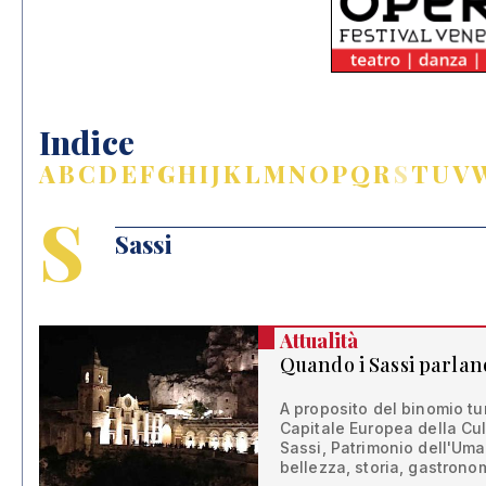
Indice
A
B
C
D
E
F
G
H
I
J
K
L
M
N
O
P
Q
R
S
T
U
V
S
Sassi
Attualità
Quando i Sassi parlan
A proposito del binomio tu
Capitale Europea della Cul
Sassi, Patrimonio dell'Uma
bellezza, storia, gastrono