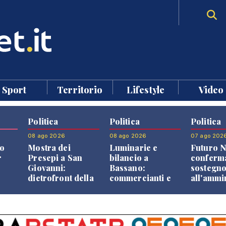
Sport
Territorio
Lifestyle
Video
Politica
Politica
Politica
08 ago 2026
08 ago 2026
07 ago 202
o
Mostra dei
Luminarie e
Futuro N
r
Presepi a San
bilancio a
conferma
Giovanni:
Bassano:
sostegn
dietrofront della
commercianti e
all'ammi
giunta e critiche
cittadini verso
Finco
dell'opposizione
una quota
volontaria