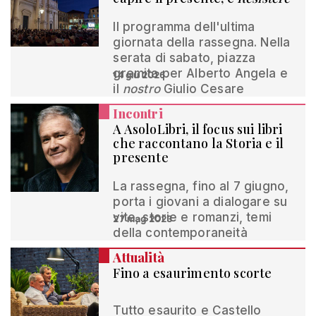
Il programma dell'ultima
giornata della rassegna. Nella
serata di sabato, piazza
gremita per Alberto Angela e
14 giu 2026
il
nostro
Giulio Cesare
Incontri
A AsoloLibri, il focus sui libri
che raccontano la Storia e il
presente
La rassegna, fino al 7 giugno,
porta i giovani a dialogare su
vite, storie e romanzi, temi
27 mag 2023
della contemporaneità
Attualità
Fino a esaurimento scorte
Tutto esaurito e Castello