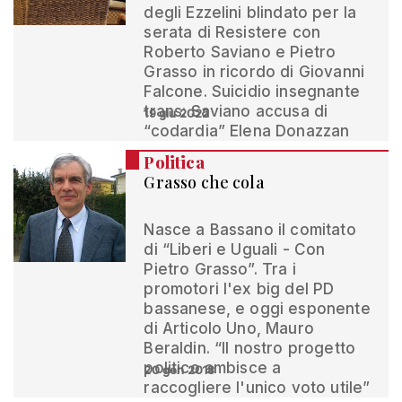
degli Ezzelini blindato per la
serata di Resistere con
Roberto Saviano e Pietro
Grasso in ricordo di Giovanni
Falcone. Suicidio insegnante
trans: Saviano accusa di
19 giu 2022
“codardia” Elena Donazzan
Politica
Grasso che cola
Nasce a Bassano il comitato
di “Liberi e Uguali - Con
Pietro Grasso”. Tra i
promotori l'ex big del PD
bassanese, e oggi esponente
di Articolo Uno, Mauro
Beraldin. “Il nostro progetto
politico ambisce a
20 gen 2018
raccogliere l'unico voto utile”