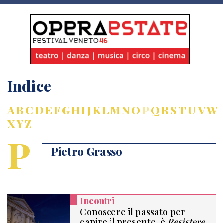
Indice
A
B
C
D
E
F
G
H
I
J
K
L
M
N
O
P
Q
R
S
T
U
V
W
X
Y
Z
P
Pietro Grasso
Incontri
Conoscere il passato per
capire il presente, è
Resistere