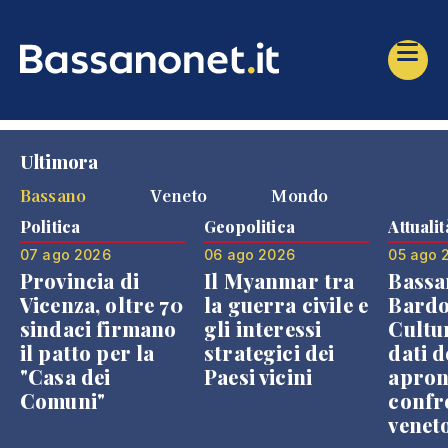
Ultimora
Bassano
Veneto
Mondo
Politica
Geopolitica
Attualit
07 ago 2026
06 ago 2026
05 ago 
Provincia di
Il Myanmar tra
Bassa
Vicenza, oltre 70
la guerra civile e
Bardo
sindaci firmano
gli interessi
Cultur
il patto per la
strategici dei
dati d
"Casa dei
Paesi vicini
apron
Comuni"
confr
venet