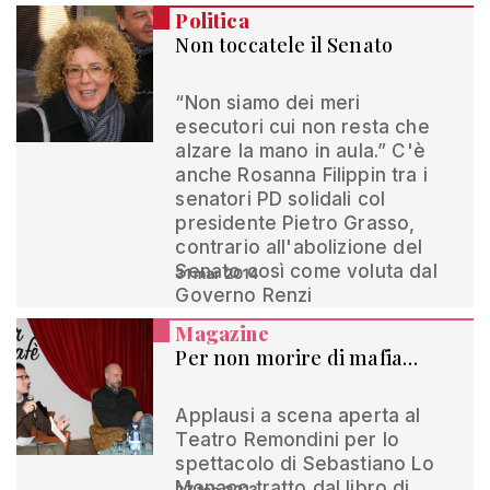
Politica
Non toccatele il Senato
“Non siamo dei meri
esecutori cui non resta che
alzare la mano in aula.” C'è
anche Rosanna Filippin tra i
senatori PD solidali col
presidente Pietro Grasso,
contrario all'abolizione del
Senato così come voluta dal
31 mar 2014
Governo Renzi
Magazine
Per non morire di mafia…
Applausi a scena aperta al
Teatro Remondini per lo
spettacolo di Sebastiano Lo
Monaco tratto dal libro di