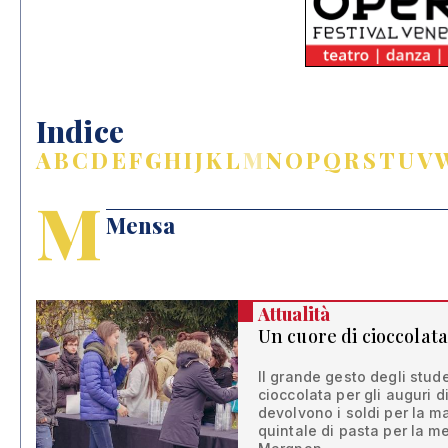
Indice
A
B
C
D
E
F
G
H
I
J
K
L
M
N
O
P
Q
R
S
T
U
V
M
Mensa
Attualità
Un cuore di cioccolata
Il grande gesto degli stude
cioccolata per gli auguri d
devolvono i soldi per la ma
quintale di pasta per la me