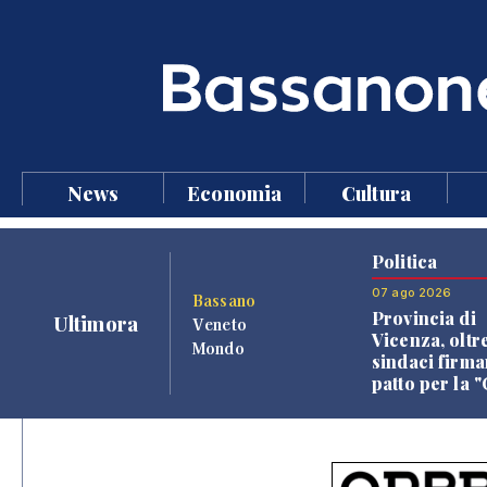
News
Economia
Cultura
Politica
07 ago 2026
Bassano
Provincia di
Ultimora
Veneto
Vicenza, oltr
Mondo
sindaci firma
patto per la 
dei Comuni"