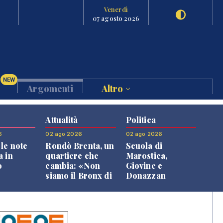
Venerdì
07 agosto 2026
NEW
Argomenti
Altro
Attualità
Politica
6
02 ago 2026
02 ago 2026
le note
Rondò Brenta, un
Scuola di
a in
quartiere che
Marostica,
o
cambia: «Non
Giovine e
siamo il Bronx di
Donazzan
Bassano, qui si
replicano alle
vive bene»
opposizioni