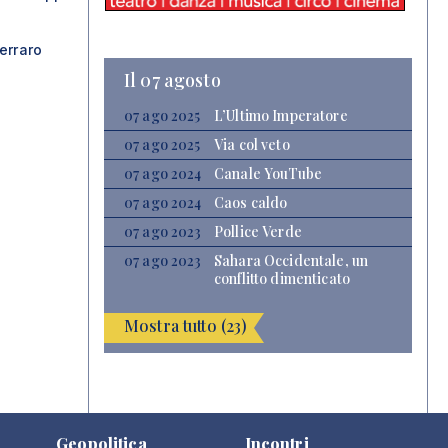
erraro
Il 07 agosto
07 ago 2025
L’Ultimo Imperatore
07 ago 2025
Via col veto
07 ago 2024
Canale YouTube
07 ago 2024
Caos caldo
07 ago 2023
Pollice Verde
07 ago 2023
Sahara Occidentale, un
conflitto dimenticato
Mostra tutto (23)
Geopolitica
Incontri