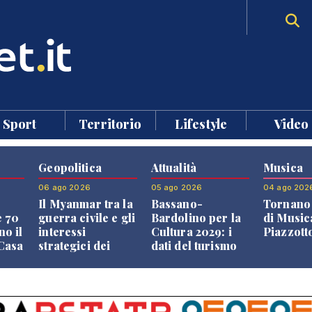
Sport
Territorio
Lifestyle
Video
Geopolitica
Attualità
Musica
06 ago 2026
05 ago 2026
04 ago 202
Il Myanmar tra la
Bassano-
Tornano 
e 70
guerra civile e gli
Bardolino per la
di Music
no il
interessi
Cultura 2029: i
Piazzott
"Casa
strategici dei
dati del turismo
Paesi vicini
aprono il
confronto veneto