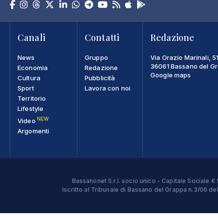
Canali
Contatti
Redazione
News
Gruppo
Via Orazio Marinali, 5
36061 Bassano del Gra
Economia
Redazione
Google maps
Cultura
Pubblicità
Sport
Lavora con noi
Territorio
Lifestyle
NEW
Video
Argomenti
Bassanonet S.r.l. socio unico - Capitale Sociale
Iscritto al Tribunale di Bassano del Grappa n.3/06 d