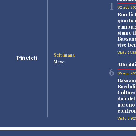
1
02 ago 20
Rondò B
quartie
cambia
siamo i
Bassano
vive be
Visto 21.3
Settimana
Più visti
Mese
Attualit
6
05 ago 20
Bassan
Bardoli
Cultura
dati de
aprono 
confron
Visto 8.92