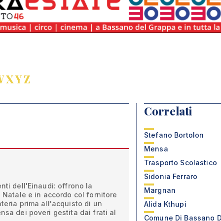
W
X
Y
Z
Correlati
Stefano Bortolon
Mensa
Trasporto Scolastico
Sidonia Ferraro
nti dell'Einaudi: offrono la
Margnan
i Natale e in accordo col fornitore
teria prima all'acquisto di un
Alida Kthupi
nsa dei poveri gestita dai frati al
Comune Di Bassano D