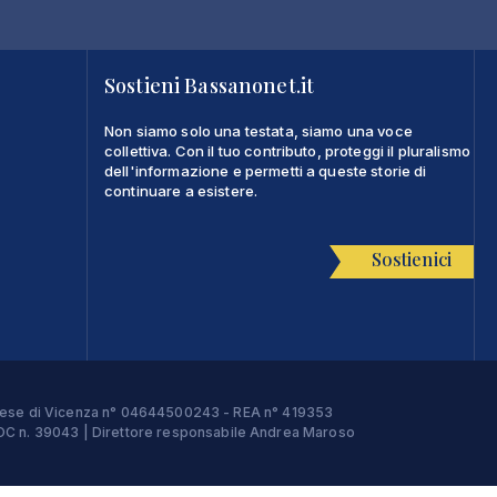
Sostieni Bassanonet.it
Non siamo solo una testata, siamo una voce
collettiva. Con il tuo contributo, proteggi il pluralismo
dell'informazione e permetti a queste storie di
continuare a esistere.
Sostienici
Imprese di Vicenza n° 04644500243 - REA n° 419353
e ROC n. 39043 | Direttore responsabile Andrea Maroso