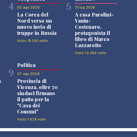
4
5
02 ago 2026
31 lug 2026
La Corea del
A casa Parolini-
Nord verso un
Vanin-
nuovo invio di
Costenaro,
truppe in Russia
protagonista il
libro di Marco
Visto 18.261 volte
Lazzarotto
Visto 10.384 volte
Politica
9
07 ago 2026
a
Provincia di
Vicenza, oltre 70
sindaci firmano
il patto per la
"Casa dei
Comuni"
Visto 1.628 volte