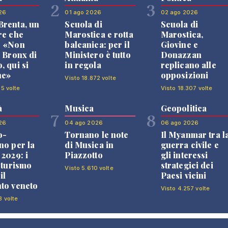
2
3
26
01 ago 2026
02 ago 2026
renta, un
Scuola di
Scuola di
re che
Marostica e rotta
Marostica,
: «Non
balcanica: per il
Giovine e
l Bronx di
Ministero è tutto
Donazzan
, qui si
in regola
replicano alle
ne»
opposizioni
Visto 18.872 volte
35 volte
Visto 18.307 volte
à
Musica
Geopolitica
7
8
26
04 ago 2026
06 ago 2026
o-
Tornano le note
Il Myanmar tra l
no per la
di Musica in
guerra civile e
 2029: i
Piazzotto
gli interessi
l turismo
strategici dei
Visto 5.610 volte
il
Paesi vicini
to veneto
Visto 4.257 volte
3 volte