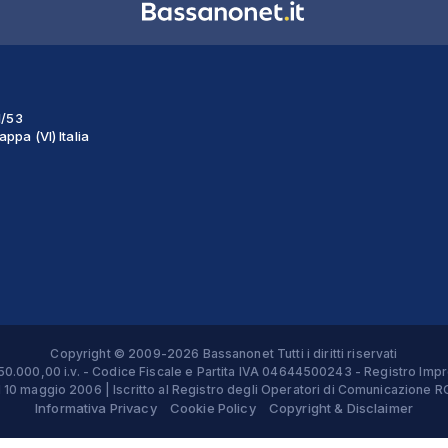
1/53
ppa (VI) Italia
Copyright © 2009-2026 Bassanonet Tutti i diritti riservati
 € 50.000,00 i.v. - Codice Fiscale e Partita IVA 04644500243 - Registro 
el 10 maggio 2006 | Iscritto al Registro degli Operatori di Comunicazion
Informativa Privacy
Cookie Policy
Copyright & Disclaimer