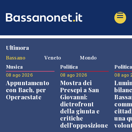
Ultimora
Bassano
Veneto
Mondo
Musica
Politica
Politic
08 ago 2026
08 ago 2026
08 ago 
Appuntamento
Mostra dei
Lumin
con Bach, per
Presepi a San
bilanc
Operaestate
Giovanni:
Bassa
dietrofront
comme
della giunta e
cittad
critiche
una q
dell'opposizione
volon