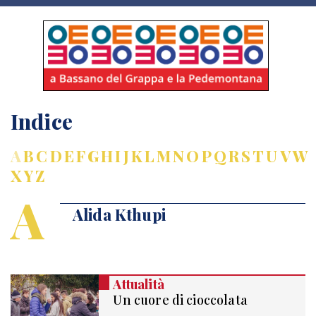
Indice
A
B
C
D
E
F
G
H
I
J
K
L
M
N
O
P
Q
R
S
T
U
V
W
X
Y
Z
A
Alida Kthupi
Attualità
Un cuore di cioccolata