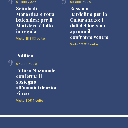
4
5
01 ago 2026
05 ago 2026
Scuola di
Bassano-
Marostica e rotta
Bardolino per la
balcanica: per il
Cultura 2029: i
Ministero è tutto
dati del turismo
in regola
aprono il
confronto veneto
Visto 18.883 volte
Visto 10.911 volte
Politica
9
07 ago 2026
Futuro Nazionale
0
conferma il
sostegno
all'amministrazione
Finco
Visto 1.054 volte