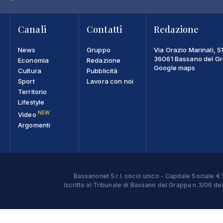
Canali
Contatti
Redazione
News
Gruppo
Via Orazio Marinali, 5
36061 Bassano del Gra
Economia
Redazione
Google maps
Cultura
Pubblicità
Sport
Lavora con noi
Territorio
Lifestyle
NEW
Video
Argomenti
Bassanonet S.r.l. socio unico - Capitale Sociale
Iscritto al Tribunale di Bassano del Grappa n.3/06 d