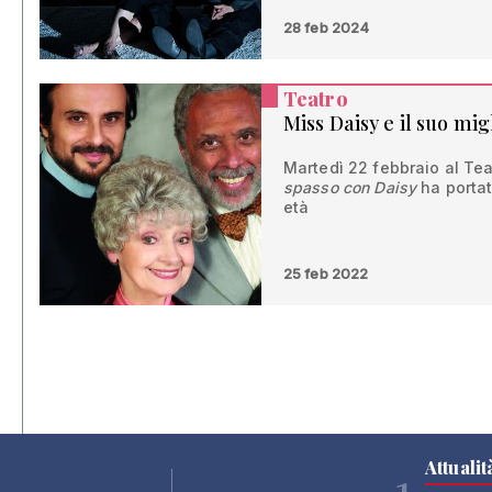
28 feb 2024
Teatro
Miss Daisy e il suo mi
Martedì 22 febbraio al Te
spasso con Daisy
ha portat
età
25 feb 2022
Attualit