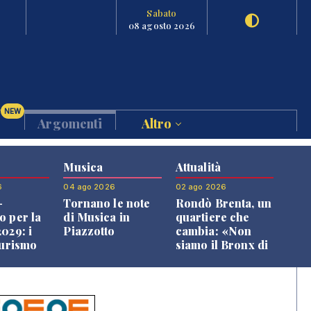
Sabato
08 agosto 2026
NEW
Argomenti
Altro
Musica
Attualità
6
04 ago 2026
02 ago 2026
-
Tornano le note
Rondò Brenta, un
o per la
di Musica in
quartiere che
029: i
Piazzotto
cambia: «Non
turismo
siamo il Bronx di
l
Bassano, qui si
o veneto
vive bene»