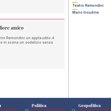
Teatro Remondini
Mario Incudine
gliore amico
atro Remondini un applaudito
A
o in scena un sodalizio senza
à
Politica
Geopolitica