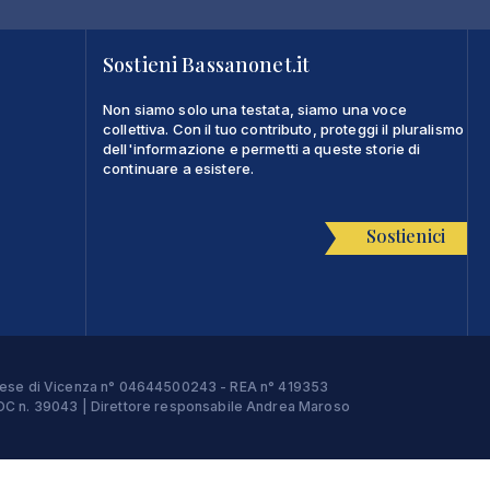
Sostieni Bassanonet.it
Non siamo solo una testata, siamo una voce
collettiva. Con il tuo contributo, proteggi il pluralismo
dell'informazione e permetti a queste storie di
continuare a esistere.
Sostienici
Imprese di Vicenza n° 04644500243 - REA n° 419353
e ROC n. 39043 | Direttore responsabile Andrea Maroso