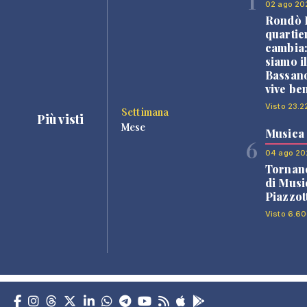
1
02 ago 20
Rondò B
quartie
cambia
siamo i
Bassano
vive be
Visto 23.2
Settimana
Più visti
Mese
Musica
6
04 ago 20
Tornano
di Musi
Piazzot
Visto 6.60