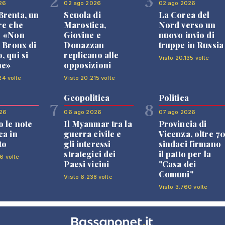
2
3
26
02 ago 2026
02 ago 2026
renta, un
Scuola di
La Corea del
re che
Marostica,
Nord verso un
: «Non
Giovine e
nuovo invio di
l Bronx di
Donazzan
truppe in Russia
, qui si
replicano alle
Visto 20.135 volte
ne»
opposizioni
24 volte
Visto 20.215 volte
Geopolitica
Politica
7
8
26
06 ago 2026
07 ago 2026
 le note
Il Myanmar tra la
Provincia di
ca in
guerra civile e
Vicenza, oltre 7
to
gli interessi
sindaci firmano
strategici dei
il patto per la
6 volte
Paesi vicini
"Casa dei
Comuni"
Visto 6.238 volte
Visto 3.760 volte