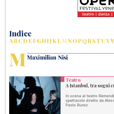
Indice
A
B
C
D
E
F
G
H
I
J
K
L
M
N
O
P
Q
R
S
T
U
V
M
Maximilian Nisi
Teatro
A Istanbul, tra sogni 
In scena al teatro Remondini
spettacolo diretto da Ales
Paolo Rumiz