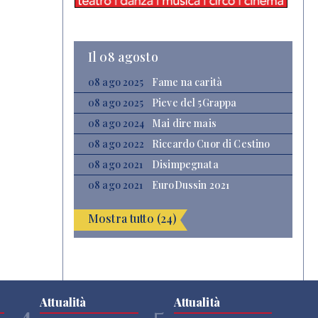
Il 08 agosto
08 ago 2025
Fame na carità
08 ago 2025
Pieve del 5Grappa
08 ago 2024
Mai dire mais
08 ago 2022
Riccardo Cuor di Cestino
08 ago 2021
Disimpegnata
08 ago 2021
EuroDussin 2021
Mostra tutto (24)
Attualità
Attualità