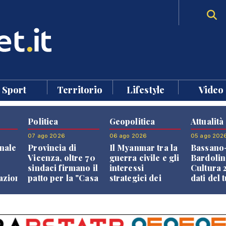
Sport
Territorio
Lifestyle
Video
Politica
Geopolitica
Attualità
07 ago 2026
06 ago 2026
05 ago 202
nale
Provincia di
Il Myanmar tra la
Bassano
Vicenza, oltre 70
guerra civile e gli
Bardolin
sindaci firmano il
interessi
Cultura 2
razione
patto per la "Casa
strategici dei
dati del 
dei Comuni"
Paesi vicini
aprono i
confront