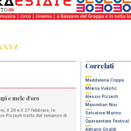
W
X
Y
Z
Correlati
Maddalena Crippa
Milena Vukotic
Alessio Pizzech
cupi e mele d'oro
Maximilian Nisi
, il 26 e il 27 febbraio, lo
Salvatore Marino
sio Pizzech tratto dal romanzo di
Operaestate Festival
Adriano Giraldi