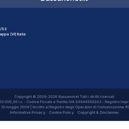
1/53
ppa (VI) Italia
Copyright © 2009-2026 Bassanonet Tutti i diritti riservati
 € 50.000,00 i.v. - Codice Fiscale e Partita IVA 04644500243 - Registro 
el 10 maggio 2006 | Iscritto al Registro degli Operatori di Comunicazion
Informativa Privacy
Cookie Policy
Copyright & Disclaimer