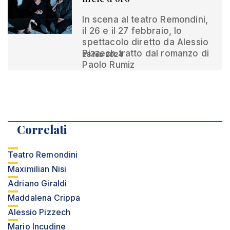
In scena al teatro Remondini,
il 26 e il 27 febbraio, lo
spettacolo diretto da Alessio
Pizzech tratto dal romanzo di
28 feb 2024
Paolo Rumiz
Correlati
Teatro Remondini
Maximilian Nisi
Adriano Giraldi
Maddalena Crippa
Alessio Pizzech
Mario Incudine