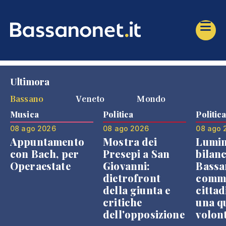
Ultimora
Bassano
Veneto
Mondo
Musica
Politica
Politic
08 ago 2026
08 ago 2026
08 ago 
Appuntamento
Mostra dei
Lumin
con Bach, per
Presepi a San
bilanc
Operaestate
Giovanni:
Bassa
dietrofront
comme
della giunta e
cittad
critiche
una q
dell'opposizione
volon