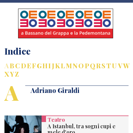
Indice
A
B
C
D
E
F
G
H
I
J
K
L
M
N
O
P
Q
R
S
T
U
V
W
X
Y
Z
A
Adriano Giraldi
Teatro
A Istanbul, tra sogni cupi e
mele d'oro