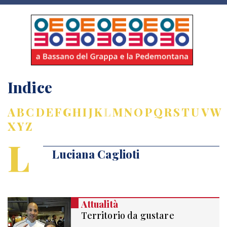
Indice
A
B
C
D
E
F
G
H
I
J
K
L
M
N
O
P
Q
R
S
T
U
V
W
X
Y
Z
L
Luciana Caglioti
Attualità
Territorio da gustare