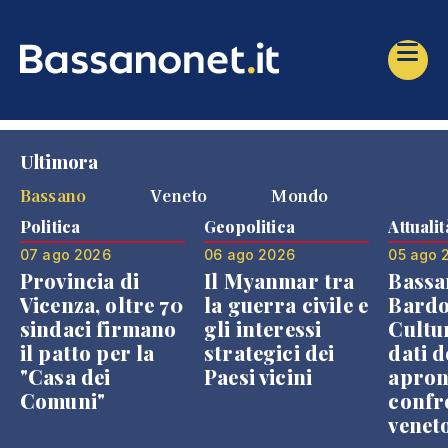
Ultimora
Bassano
Veneto
Mondo
Politica
Geopolitica
Attualit
07 ago 2026
06 ago 2026
05 ago 
Provincia di
Il Myanmar tra
Bassa
Vicenza, oltre 70
la guerra civile e
Bardo
sindaci firmano
gli interessi
Cultur
il patto per la
strategici dei
dati d
"Casa dei
Paesi vicini
apron
Comuni"
confr
venet