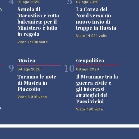
4
5
01 ago 2026
02 ago 2026
n
Scuola di
La Corea del
Marostica e rotta
Nord verso un
balcanica: per il
nuovo invio di
i
Ministero è tutto
truppe in Russia
in regola
Visto 14.914 volte
Visto 17.108 volte
Musica
Geopolitica
9
10
04 ago 2026
06 ago 2026
Tornano le note
Il Myanmar tra la
di Musica in
guerra civile e
Piazzotto
gli interessi
strategici dei
Visto 3.919 volte
Paesi vicini
o
Visto 790 volte