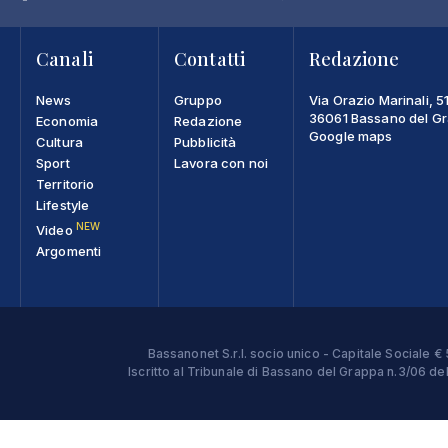
Canali
Contatti
Redazione
News
Gruppo
Via Orazio Marinali, 5
36061 Bassano del Gra
Economia
Redazione
Google maps
Cultura
Pubblicità
Sport
Lavora con noi
Territorio
Lifestyle
NEW
Video
Argomenti
Bassanonet S.r.l. socio unico - Capitale Sociale
Iscritto al Tribunale di Bassano del Grappa n.3/06 d