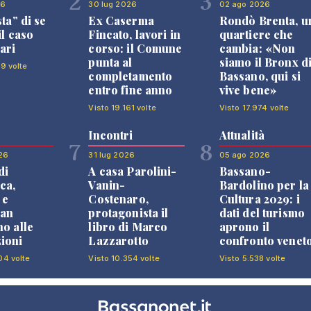
2
3
26
30 lug 2026
02 ago 2026
sta” di se
Ex Caserma
Rondò Brenta, u
il caso
Fincato, lavori in
quartiere che
ari
corso: il Comune
cambia: «Non
punta al
siamo il Bronx d
99 volte
completamento
Bassano, qui si
entro fine anno
vive bene»
Visto 19.161 volte
Visto 17.974 volte
Incontri
Attualità
7
8
26
31 lug 2026
05 ago 2026
di
A casa Parolini-
Bassano-
ca,
Vanin-
Bardolino per la
 e
Costenaro,
Cultura 2029: i
an
protagonista il
dati del turismo
no alle
libro di Marco
aprono il
ioni
Lazzarotto
confronto venet
04 volte
Visto 10.354 volte
Visto 5.538 volte