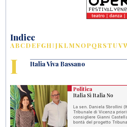
Indice
A
B
C
D
E
F
G
H
I
J
K
L
M
N
O
P
Q
R
S
T
U
V
I
Italia Viva Bassano
Politica
Italia Sì Italia No
La sen. Daniela Sbrollini (I
Tribunale di Vicenza priorit
consigliere Gianni Castella
bontà del progetto Tribun