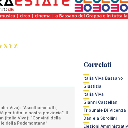
W
X
Y
Z
Correlati
Italia Viva Bassano
Giustizia
Italia Viva
Gianni Castellan
talia Viva): “Ascoltiamo tutti,
Tribunale Di Vicenza
à per tutta la nostra provincia”. Il
n (Italia Viva): “Convinti della
Daniela Sbrollini
ale della Pedemontana”
Elezioni Amministrati