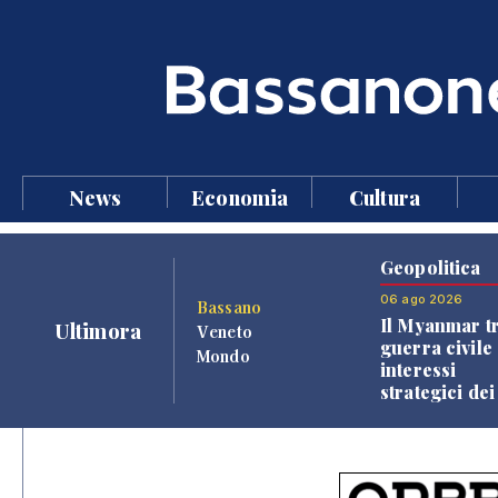
News
Economia
Cultura
Geopolitica
06 ago 2026
Bassano
Il Myanmar tr
Ultimora
Veneto
guerra civile 
Mondo
interessi
strategici dei
Paesi vicini