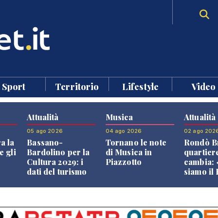
Sport
Territorio
Lifestyle
Video
Attualità
Musica
Attualità
05 ago 2026
04 ago 2026
02 ago 202
a la
Bassano-
Tornano le note
Rondò Br
e gli
Bardolino per la
di Musica in
quartier
Cultura 2029: i
Piazzotto
cambia:
dati del turismo
siamo il
aprono il
Bassano,
confronto veneto
vive ben