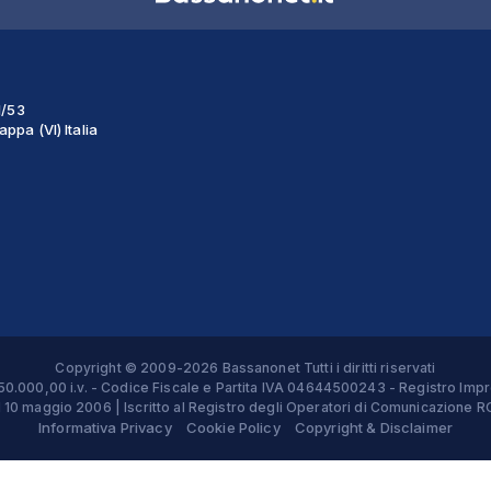
1/53
ppa (VI) Italia
Copyright © 2009-2026 Bassanonet Tutti i diritti riservati
 € 50.000,00 i.v. - Codice Fiscale e Partita IVA 04644500243 - Registro 
el 10 maggio 2006 | Iscritto al Registro degli Operatori di Comunicazion
Informativa Privacy
Cookie Policy
Copyright & Disclaimer