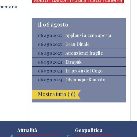
emontana
Il 06 agosto
06 ago 2025
Applausi a cena aperta
06 ago 2025
Gran Dinale
06 ago 2025
Attenzione: fragile
06 ago 2024
Etrapak
06 ago 2024
La prova del Cogo
06 ago 2024
Olympique San Vito
Mostra tutto (16)
Attualità
Geopolitica