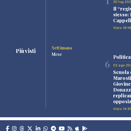
1
30 lug 20
Il “regi
stesso: 
Cappell
Visto 19.1
Settimana
Più visti
Mese
Politica
6
02 ago 20
Scuola 
Marosti
Giovine
Donazz
replica
opposiz
Visto 14.9