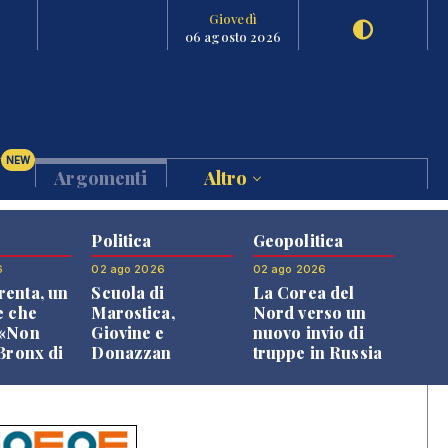
Giovedì
06 agosto 2026
NEW
Argomenti
Altro
Politica
Geopolitica
6
02 ago 2026
02 ago 2026
enta, un
Scuola di
La Corea del
e che
Marostica,
Nord verso un
 «Non
Giovine e
nuovo invio di
 Bronx di
Donazzan
truppe in Russia
 qui si
replicano alle
e»
opposizioni