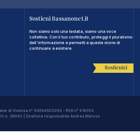
Sostieni Bassanonet.it
Non siamo solo una testata, siamo una voce
collettiva. Con il tuo contributo, proteggi il pluralismo
dell'informazione e permetti a queste storie di
continuare a esistere.
Sostienici
Imprese di Vicenza n° 04644500243 - REA n° 419353
e ROC n. 39043 | Direttore responsabile Andrea Maroso