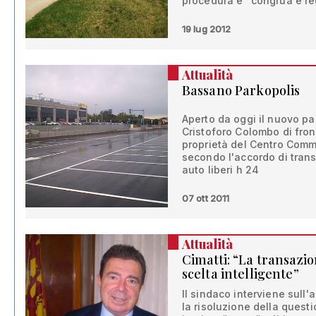
procedura è "congrua e re
19 lug 2012
Attualità
Bassano Parkopolis
Aperto da oggi il nuovo p
Cristoforo Colombo di fron
proprietà del Centro Comme
secondo l'accordo di tran
auto liberi h 24
07 ott 2011
Attualità
Cimatti: “La transazi
scelta intelligente”
Il sindaco interviene sull
la risoluzione della quest