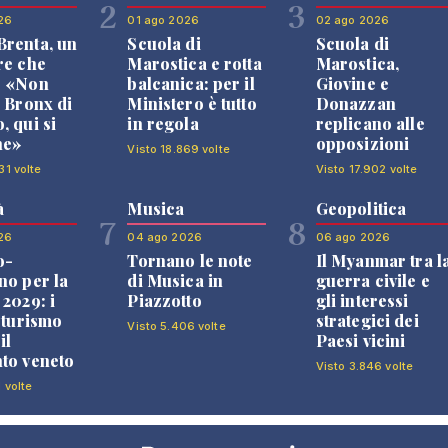
2
3
26
01 ago 2026
02 ago 2026
renta, un
Scuola di
Scuola di
re che
Marostica e rotta
Marostica,
: «Non
balcanica: per il
Giovine e
l Bronx di
Ministero è tutto
Donazzan
, qui si
in regola
replicano alle
ne»
opposizioni
Visto 18.869 volte
31 volte
Visto 17.902 volte
à
Musica
Geopolitica
7
8
26
04 ago 2026
06 ago 2026
o-
Tornano le note
Il Myanmar tra l
no per la
di Musica in
guerra civile e
 2029: i
Piazzotto
gli interessi
l turismo
strategici dei
Visto 5.406 volte
il
Paesi vicini
to veneto
Visto 3.846 volte
 volte