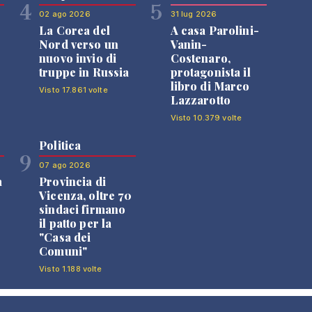
4
5
02 ago 2026
31 lug 2026
La Corea del
A casa Parolini-
Nord verso un
Vanin-
nuovo invio di
Costenaro,
truppe in Russia
protagonista il
libro di Marco
Visto 17.861 volte
Lazzarotto
Visto 10.379 volte
Politica
9
07 ago 2026
a
Provincia di
Vicenza, oltre 70
sindaci firmano
il patto per la
"Casa dei
Comuni"
Visto 1.188 volte