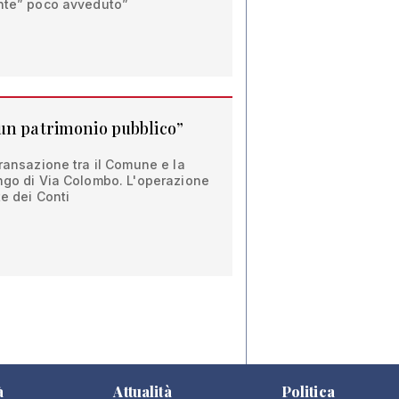
ente” poco avveduto”
un patrimonio pubblico”
transazione tra il Comune e la
engo di Via Colombo. L'operazione
te dei Conti
à
Attualità
Politica