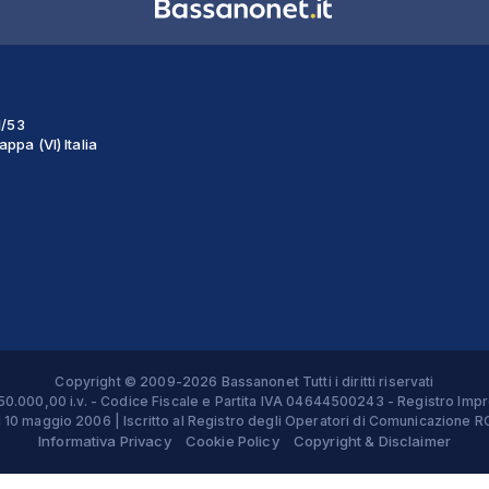
1/53
ppa (VI) Italia
Copyright © 2009-2026 Bassanonet Tutti i diritti riservati
 € 50.000,00 i.v. - Codice Fiscale e Partita IVA 04644500243 - Registro 
el 10 maggio 2006 | Iscritto al Registro degli Operatori di Comunicazion
Informativa Privacy
Cookie Policy
Copyright & Disclaimer