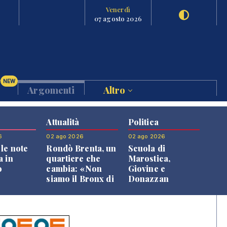
Venerdì
07 agosto 2026
NEW
Argomenti
Altro
Attualità
Politica
6
02 ago 2026
02 ago 2026
le note
Rondò Brenta, un
Scuola di
a in
quartiere che
Marostica,
o
cambia: «Non
Giovine e
siamo il Bronx di
Donazzan
Bassano, qui si
replicano alle
vive bene»
opposizioni