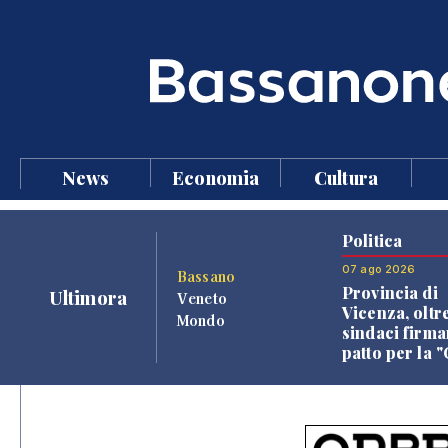
News
Economia
Cultura
Politica
07 ago 2026
Bassano
Provincia di
Ultimora
Veneto
Vicenza, oltr
Mondo
sindaci firma
patto per la 
dei Comuni"