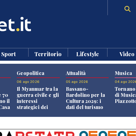
Sport
Territorio
Lifestyle
Video
Geopolitica
Attualità
Musica
06 ago 2026
05 ago 2026
04 ago 202
Il Myanmar tra la
Bassano-
Tornano 
e 70
guerra civile e gli
Bardolino per la
di Music
no il
interessi
Cultura 2029: i
Piazzott
"Casa
strategici dei
dati del turismo
Paesi vicini
aprono il
confronto veneto