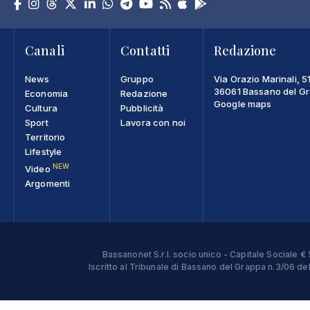
Canali
Contatti
Redazione
News
Gruppo
Via Orazio Marinali, 5
36061 Bassano del Gra
Economia
Redazione
Google maps
Cultura
Pubblicità
Sport
Lavora con noi
Territorio
Lifestyle
NEW
Video
Argomenti
Bassanonet S.r.l. socio unico - Capitale Sociale
Iscritto al Tribunale di Bassano del Grappa n.3/06 d