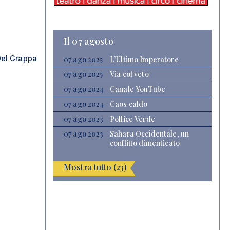
Il 07 agosto
el Grappa
07 ago 2025
L’Ultimo Imperatore
07 ago 2025
Via col veto
07 ago 2024
Canale YouTube
07 ago 2024
Caos caldo
07 ago 2023
Pollice Verde
07 ago 2023
Sahara Occidentale, un
conflitto dimenticato
Mostra tutto (23)