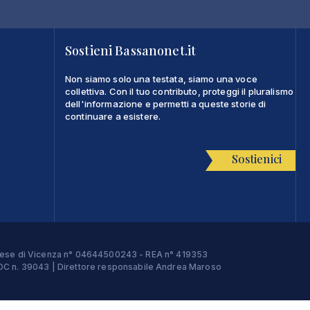
Sostieni Bassanonet.it
Non siamo solo una testata, siamo una voce
collettiva. Con il tuo contributo, proteggi il pluralismo
dell'informazione e permetti a queste storie di
continuare a esistere.
Sostienici
Imprese di Vicenza n° 04644500243 - REA n° 419353
e ROC n. 39043 | Direttore responsabile Andrea Maroso