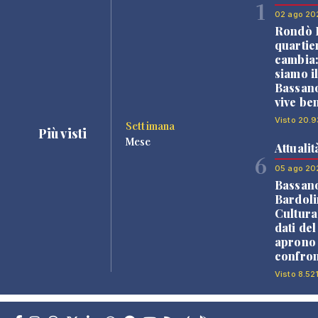
1
02 ago 20
Rondò B
quartie
cambia
siamo i
Bassano
vive be
Visto 20.9
Settimana
Più visti
Mese
Attualit
6
05 ago 20
Bassan
Bardoli
Cultura
dati de
aprono 
confron
Visto 8.521