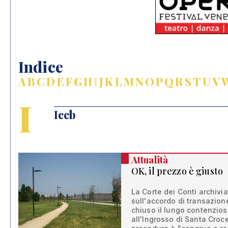
Indice
A
B
C
D
E
F
G
H
I
J
K
L
M
N
O
P
Q
R
S
T
U
V
I
Iccb
Attualità
OK, il prezzo è giusto
La Corte dei Conti archivia
sull'accordo di transazio
chiuso il lungo contenzio
all'Ingrosso di Santa Croce.