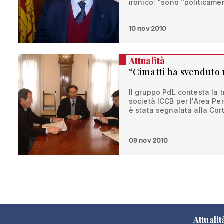
ironico: “sono “politicam
10 nov 2010
Attualità
“Cimatti ha svenduto 
Il gruppo PdL contesta la 
società ICCB per l'Area P
è stata segnalata alla Cor
09 nov 2010
Attualit