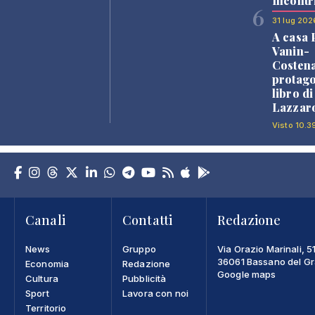
Incontr
6
31 lug 202
A casa 
Vanin-
Costena
protago
libro d
Lazzaro
Visto 10.3
Canali
Contatti
Redazione
News
Gruppo
Via Orazio Marinali, 5
36061 Bassano del Gra
Economia
Redazione
Google maps
Cultura
Pubblicità
Sport
Lavora con noi
Territorio