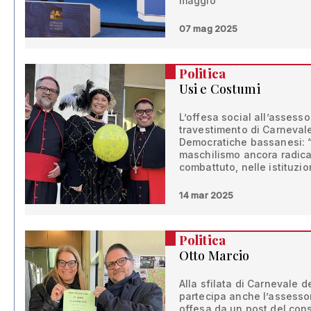
maggio
07 mag 2025
Politica
Usi e Costumi
L’offesa social all’assesso
travestimento di Carneval
Democratiche bassanesi: 
maschilismo ancora radic
combattuto, nelle istituzio
14 mar 2025
Politica
Otto Marcio
Alla sfilata di Carnevale 
partecipa anche l’assesso
offesa da un post del con