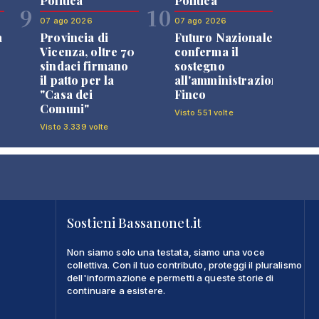
Politica
Politica
9
10
07 ago 2026
07 ago 2026
a
Provincia di
Futuro Nazionale
Vicenza, oltre 70
conferma il
sindaci firmano
sostegno
il patto per la
all'amministrazione
"Casa dei
Finco
Comuni"
Visto 551 volte
Visto 3.339 volte
Sostieni Bassanonet.it
Non siamo solo una testata, siamo una voce
collettiva. Con il tuo contributo, proteggi il pluralismo
dell'informazione e permetti a queste storie di
continuare a esistere.