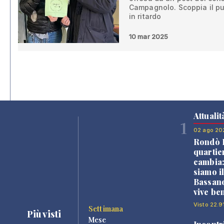
Campagnolo. Scoppia il puti
in ritardo
10 mar 2025
Attualit
1
02 ago 20
Rondò B
quartie
cambia
siamo i
Bassano
vive be
Visto 22.91
Settimana
Più visti
Mese