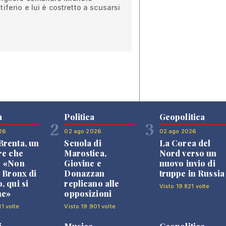
ferio e lui è costretto a scusarsi
à
Politica
Geopolitica
2
3
26
02 ago 2026
02 ago 2026
renta, un
Scuola di
La Corea del
re che
Marostica,
Nord verso un
: «Non
Giovine e
nuovo invio di
l Bronx di
Donazzan
truppe in Russia
, qui si
replicano alle
Visto 19.821 volte
ne»
opposizioni
1 volte
Visto 19.901 volte