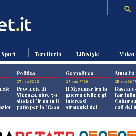
Sport
Territorio
Lifestyle
Video
Politica
Geopolitica
Attualità
07 ago 2026
06 ago 2026
05 ago 202
nale
Provincia di
Il Myanmar tra la
Bassano
Vicenza, oltre 70
guerra civile e gli
Bardolin
sindaci firmano il
interessi
Cultura 2
razione
patto per la "Casa
strategici dei
dati del 
dei Comuni"
Paesi vicini
aprono i
confront