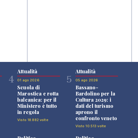
Attualità
Attualità
4
5
01 ago 2026
05 ago 2026
Scuola di
Bassano-
Marostica e rotta
Bardolino per la
balcanica: per il
Cultura 2029: i
Ministero è tutto
dati del turismo
in regola
aprono il
confronto veneto
Visto 18.882 volte
Visto 10.513 volte