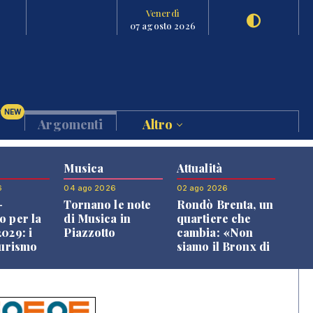
Venerdì
07 agosto 2026
NEW
Argomenti
Altro
Musica
Attualità
6
04 ago 2026
02 ago 2026
-
Tornano le note
Rondò Brenta, un
o per la
di Musica in
quartiere che
029: i
Piazzotto
cambia: «Non
turismo
siamo il Bronx di
l
Bassano, qui si
o veneto
vive bene»