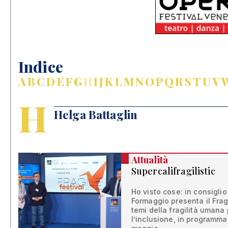
Indice
A
B
C
D
E
F
G
H
I
J
K
L
M
N
O
P
Q
R
S
T
U
V
H
Helga Battaglin
Attualità
Supercalifragilistic
Ho visto cose: in consigli
Formaggio presenta il Frag
temi della fragilità umana 
l’inclusione, in programma