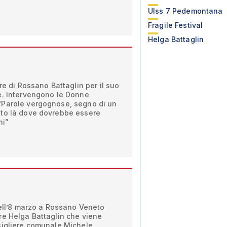
Ulss 7 Pedemontana
Fragile Festival
Helga Battaglin
re di Rossano Battaglin per il suo
e. Intervengono le Donne
“Parole vergognose, segno di un
ato là dove dovrebbe essere
ni”
dell’8 marzo a Rossano Veneto
re Helga Battaglin che viene
sigliere comunale Michele