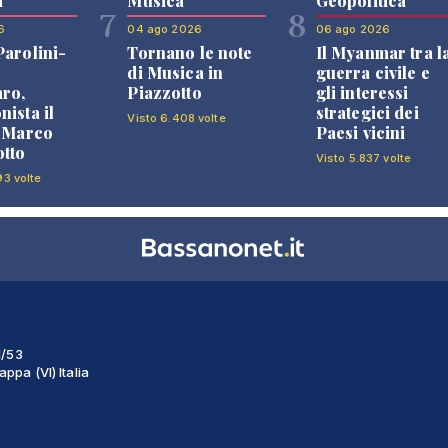
i
Musica
Geopolitica
7
8
6
04 ago 2026
06 ago 2026
Parolini-
Tornano le note
Il Myanmar tra l
di Musica in
guerra civile e
ro,
Piazzotto
gli interessi
nista il
strategici dei
Visto 6.408 volte
i Marco
Paesi vicini
tto
Visto 5.837 volte
93 volte
1/53
ppa (VI) Italia