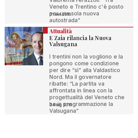
Valbrenta Ferazzoli: “Tra
Veneto e Trentino c'è posto
per una sola nuova
01 set 2015
autostrada”
Attualità
E Zaia rilancia la Nuova
Valsugana
I trentini non la vogliono e la
pongono come condizione
per dire “sì” alla Valdastico
Nord. Ma il governatore
ribatte: “La partita va
affrontata in linea con la
progettualità del Veneto che
ha in programmazione la
24 lug 2015
Valsugana”