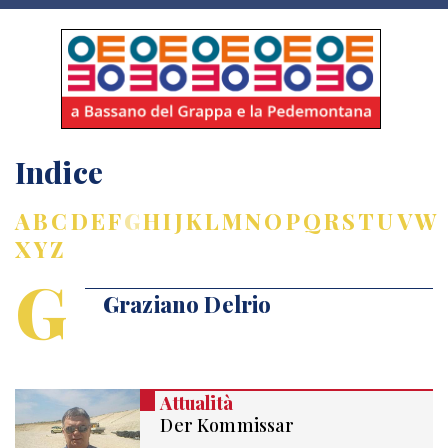
Indice
A
B
C
D
E
F
G
H
I
J
K
L
M
N
O
P
Q
R
S
T
U
V
W
X
Y
Z
G
Graziano Delrio
Attualità
Der Kommissar