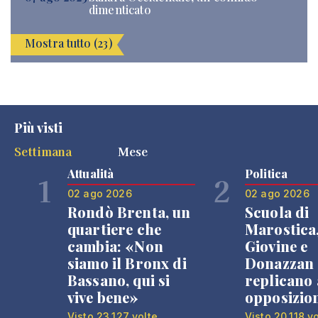
dimenticato
Mostra tutto (23)
Più visti
Settimana
Mese
Attualità
Politica
1
2
02 ago 2026
02 ago 2026
Rondò Brenta, un
Scuola di
quartiere che
Marostica
cambia: «Non
Giovine e
siamo il Bronx di
Donazzan
Bassano, qui si
replicano 
vive bene»
opposizio
Visto 23.127 volte
Visto 20.118 v