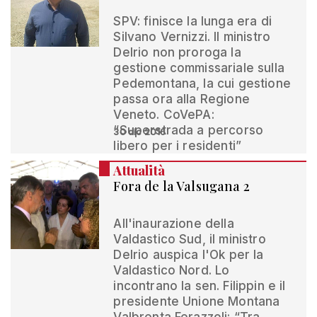
SPV: finisce la lunga era di
Silvano Vernizzi. Il ministro
Delrio non proroga la
gestione commissariale sulla
Pedemontana, la cui gestione
passa ora alla Regione
Veneto. CoVePA:
“Superstrada a percorso
30 dic 2016
libero per i residenti”
Attualità
Fora de la Valsugana 2
All'inaurazione della
Valdastico Sud, il ministro
Delrio auspica l'Ok per la
Valdastico Nord. Lo
incontrano la sen. Filippin e il
presidente Unione Montana