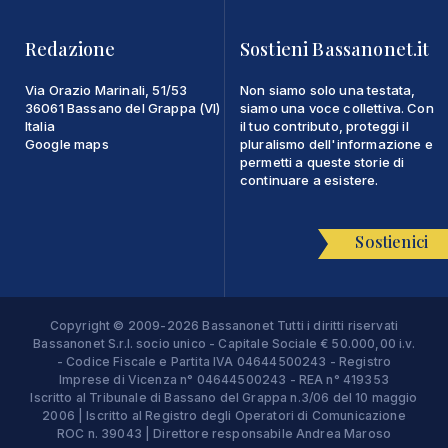
Redazione
Sostieni Bassanonet.it
Via Orazio Marinali, 51/53
Non siamo solo una testata,
36061 Bassano del Grappa (VI)
siamo una voce collettiva. Con
Italia
il tuo contributo, proteggi il
Google maps
pluralismo dell'informazione e
permetti a queste storie di
continuare a esistere.
Sostienici
Copyright © 2009-2026 Bassanonet Tutti i diritti riservati
Bassanonet S.r.l. socio unico - Capitale Sociale € 50.000,00 i.v.
- Codice Fiscale e Partita IVA 04644500243 - Registro
Imprese di Vicenza n° 04644500243 - REA n° 419353
Iscritto al Tribunale di Bassano del Grappa n.3/06 del 10 maggio
2006 | Iscritto al Registro degli Operatori di Comunicazione
ROC n. 39043 | Direttore responsabile Andrea Maroso