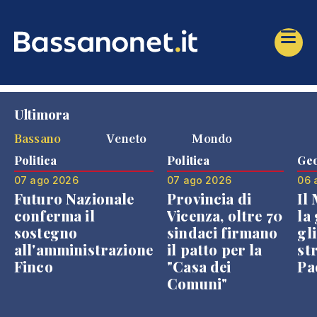
Ultimora
Bassano
Veneto
Mondo
Politica
Politica
Geo
07 ago 2026
07 ago 2026
06 
Futuro Nazionale
Provincia di
Il
conferma il
Vicenza, oltre 70
la 
sostegno
sindaci firmano
gli
all'amministrazione
il patto per la
st
Finco
"Casa dei
Pae
Comuni"