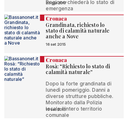
Regione chiederà lo stato di
25 giu 2017
emergenza
Cronaca
Grandinata, richiesto lo
stato di calamità naturale
anche a Nove
16 set 2015
Cronaca
Rosà: “Richiesto lo stato di
calamità naturale”
Dopo la forte grandinata di
lunedì pomeriggio. Danni a
diverse strutture pubbliche.
Monitorato dalla Polizia
locale l'intero territorio
16 set 2015
comunale