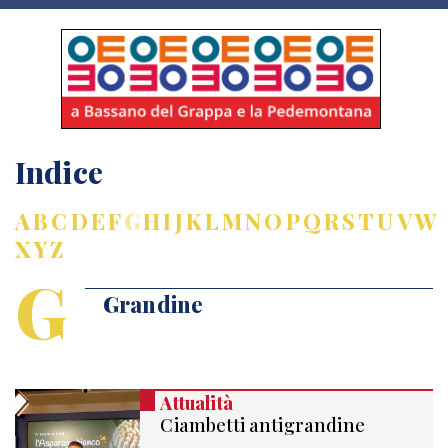
Indice
A
B
C
D
E
F
G
H
I
J
K
L
M
N
O
P
Q
R
S
T
U
V
W
X
Y
Z
G
Grandine
Attualità
Ciambetti antigrandine