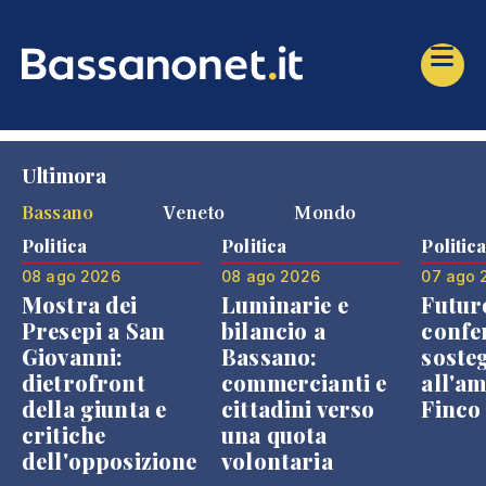
Ultimora
Bassano
Veneto
Mondo
Politica
Politica
Politic
08 ago 2026
08 ago 2026
07 ago 
Mostra dei
Luminarie e
Futur
Presepi a San
bilancio a
confe
Giovanni:
Bassano:
soste
dietrofront
commercianti e
all'a
della giunta e
cittadini verso
Finco
critiche
una quota
dell'opposizione
volontaria