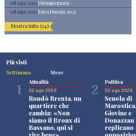
08 ago 2021
Disimpegnata
08 ago 2021
EuroDussin 2021
Mostra tutto (24)
Più visti
Settimana
Mese
Attualità
Politica
1
2
02 ago 2026
02 ago 2026
Rondò Brenta, un
Scuola di
quartiere che
Marostica
cambia: «Non
Giovine e
siamo il Bronx di
Donazzan
Bassano, qui si
replicano 
vive bene»
opposizio