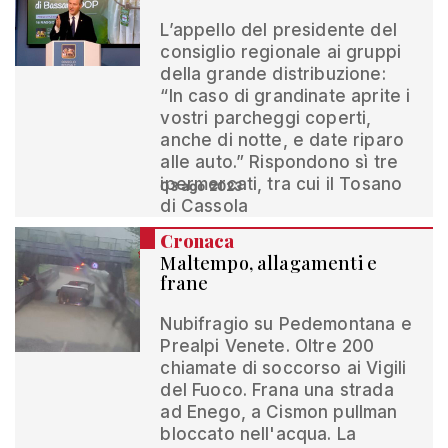
L’appello del presidente del
consiglio regionale ai gruppi
della grande distribuzione:
“In caso di grandinate aprite i
vostri parcheggi coperti,
anche di notte, e date riparo
alle auto.” Rispondono sì tre
ipermercati, tra cui il Tosano
03 ago 2023
di Cassola
Cronaca
Maltempo, allagamenti e
frane
Nubifragio su Pedemontana e
Prealpi Venete. Oltre 200
chiamate di soccorso ai Vigili
del Fuoco. Frana una strada
ad Enego, a Cismon pullman
bloccato nell'acqua. La