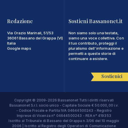
Redazione
Sostieni Bassanonet.it
Via Orazio Marinali, 51/53
Non siamo solo una testata,
36061 Bassano del Grappa (VI)
siamo una voce collettiva. Con
Italia
il tuo contributo, proteggi il
Google maps
pluralismo dell'informazione e
permetti a queste storie di
continuare a esistere.
Sostienici
Copyright © 2009-2026 Bassanonet Tutti i diritti riservati
Bassanonet S.r.l. socio unico - Capitale Sociale € 50.000,00 i.v.
- Codice Fiscale e Partita IVA 04644500243 - Registro
Imprese di Vicenza n° 04644500243 - REA n° 419353
Iscritto al Tribunale di Bassano del Grappa n.3/06 del 10 maggio
2006 | Iscritto al Registro degli Operatori di Comunicazione