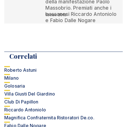
della manifestazione Paolo
Massobrio. Premiati anche i
bassanesi Riccardo Antoniolo
18 nov 2013
e Fabio Dalle Nogare
Correlati
Roberto Astuni
Milano
Golosaria
Villa Giusti Del Giardino
Club Di Papillon
Riccardo Antoniolo
Magnifica Confraternita Ristoratori De.co.
Fabio Dalle Nogare