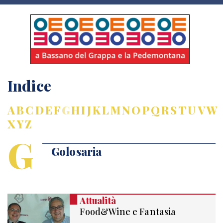
Indice
A
B
C
D
E
F
G
H
I
J
K
L
M
N
O
P
Q
R
S
T
U
V
W
X
Y
Z
G
Golosaria
Attualità
Food&Wine e Fantasia