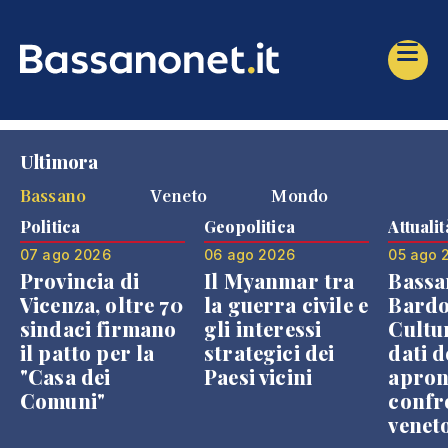
Ultimora
Bassano
Veneto
Mondo
Politica
Geopolitica
Attualit
07 ago 2026
06 ago 2026
05 ago 
Provincia di
Il Myanmar tra
Bassa
Vicenza, oltre 70
la guerra civile e
Bardo
sindaci firmano
gli interessi
Cultur
il patto per la
strategici dei
dati d
"Casa dei
Paesi vicini
apron
Comuni"
confr
venet