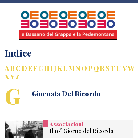
Indice
A
B
C
D
E
F
G
H
I
J
K
L
M
N
O
P
Q
R
S
T
U
V
W
X
Y
Z
G
Giornata Del Ricordo
Associazioni
Il 10° Giorno del Ricordo