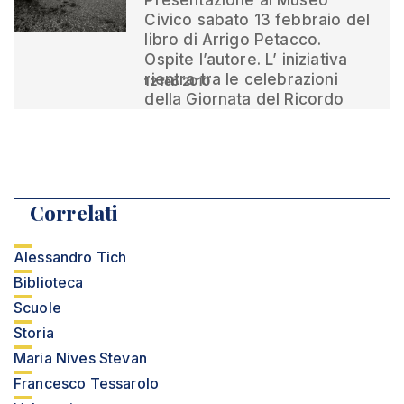
Presentazione al Museo
Civico sabato 13 febbraio del
libro di Arrigo Petacco.
Ospite l’autore. L’ iniziativa
rientra tra le celebrazioni
12 feb 2010
della Giornata del Ricordo
Correlati
Alessandro Tich
Biblioteca
Scuole
Storia
Maria Nives Stevan
Francesco Tessarolo