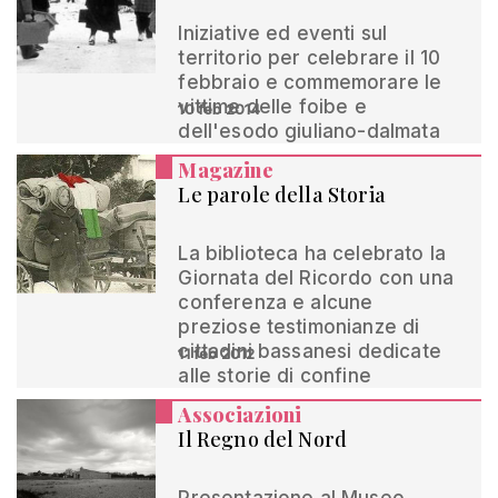
Iniziative ed eventi sul
territorio per celebrare il 10
febbraio e commemorare le
vittime delle foibe e
10 feb 2014
dell'esodo giuliano-dalmata
Magazine
Le parole della Storia
La biblioteca ha celebrato la
Giornata del Ricordo con una
conferenza e alcune
preziose testimonianze di
cittadini bassanesi dedicate
11 feb 2012
alle storie di confine
Associazioni
Il Regno del Nord