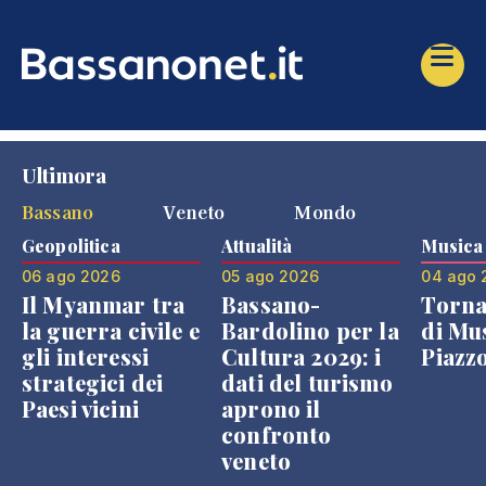
Ultimora
Bassano
Veneto
Mondo
Geopolitica
Attualità
Musica
06 ago 2026
05 ago 2026
04 ago 
Il Myanmar tra
Bassano-
Torna
la guerra civile e
Bardolino per la
di Mus
gli interessi
Cultura 2029: i
Piazz
strategici dei
dati del turismo
Paesi vicini
aprono il
confronto
veneto