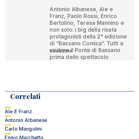
Antonio Albanese, Ale e
Franz, Paolo Rossi, Enrico
Bertolino, Teresa Mannino e
non solo: i big della risata
protagonisti della 2° edizione
di “Bassano Comica”. Tutti a
visitare il Ponte di Bassano
08 ott 2014
prima dello spettacolo
Correlati
Ale E Franz
Antonio Albanese
Carlo Mangolini
Ennio Marchetto