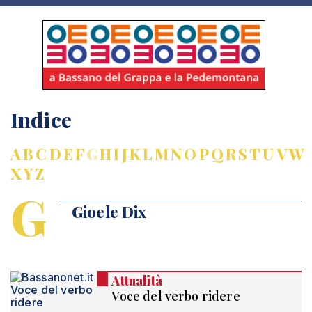
Indice
A
B
C
D
E
F
G
H
I
J
K
L
M
N
O
P
Q
R
S
T
U
V
W
X
Y
Z
G
Gioele Dix
Attualità
Voce del verbo ridere