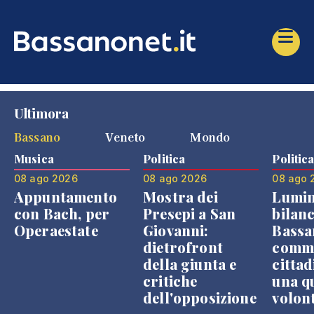
Ultimora
Bassano
Veneto
Mondo
Musica
Politica
Politic
08 ago 2026
08 ago 2026
08 ago 
Appuntamento
Mostra dei
Lumin
con Bach, per
Presepi a San
bilanc
Operaestate
Giovanni:
Bassa
dietrofront
comme
della giunta e
cittad
critiche
una q
dell'opposizione
volon