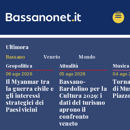
Ultimora
Bassano
Veneto
Mondo
Geopolitica
Attualità
Musica
06 ago 2026
05 ago 2026
04 ago 
Il Myanmar tra
Bassano-
Torna
la guerra civile e
Bardolino per la
di Mus
gli interessi
Cultura 2029: i
Piazz
strategici dei
dati del turismo
Paesi vicini
aprono il
confronto
veneto