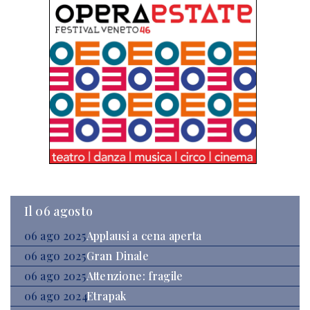
Il 06 agosto
06 ago 2025
Applausi a cena aperta
06 ago 2025
Gran Dinale
06 ago 2025
Attenzione: fragile
06 ago 2024
Etrapak