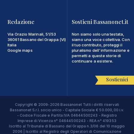
Redazione
Sostieni Bassanonet.it
Via Orazio Marinali, 51/53
Non siamo solo una testata,
36061 Bassano del Grappa (VI)
siamo una voce collettiva. Con
Italia
il tuo contributo, proteggi il
Google maps
pluralismo dell'informazione e
permetti a queste storie di
continuare a esistere.
Sostienici
Copyright © 2009-2026 Bassanonet Tutti i diritti riservati
Bassanonet S.r.l. socio unico - Capitale Sociale € 50.000,00 i.v.
- Codice Fiscale e Partita IVA 04644500243 - Registro
Imprese di Vicenza n° 04644500243 - REA n° 419353
Iscritto al Tribunale di Bassano del Grappa n.3/06 del 10 maggio
2006 | Iscritto al Registro degli Operatori di Comunicazione