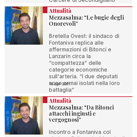
Carcere di Secondigliano
Attualità
Mezzasalma: “Le bugie degli
Onorevoli”
Bretella Ovest: il sindaco di
Fontaniva replica alle
affermazioni di Bitonci e
Lanzarin circa la
“compattezza” delle
categorie economiche
sull'arteria. “I due deputati
sono ormai isolati nella loro
18 apr 2011
battaglia”
Attualità
Mezzasalma: “Da Bitonci
attacchi ingiusti e
vergognosi”
Incontro a Fontaniva col