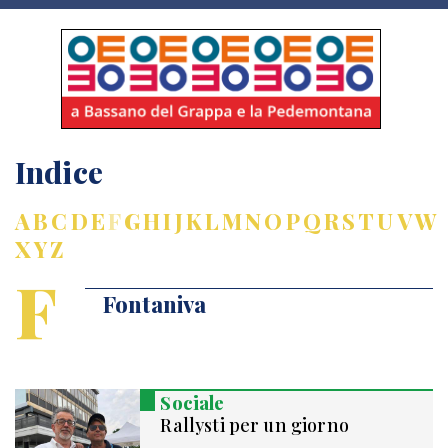
Indice
A
B
C
D
E
F
G
H
I
J
K
L
M
N
O
P
Q
R
S
T
U
V
W
X
Y
Z
F
Fontaniva
Sociale
Rallysti per un giorno