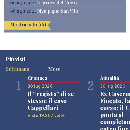
06 ago 2024
La prova del Cogo
06 ago 2024
Olympique San Vito
Mostra tutto (16)
Più visti
Settimana
Mese
Cronaca
Attualità
1
2
30 lug 2026
30 lug 2026
Il “regista” di se
Ex Caser
stesso: il caso
Fincato, la
Cappellari
corso: il
punta al
Visto 19.202 volte
completa
entro fine