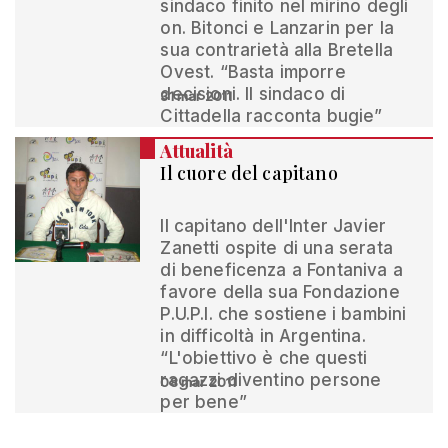
sindaco finito nel mirino degli
on. Bitonci e Lanzarin per la
sua contrarietà alla Bretella
Ovest. “Basta imporre
decisioni. Il sindaco di
31 mar 2011
Cittadella racconta bugie”
Attualità
Il cuore del capitano
Il capitano dell'Inter Javier
Zanetti ospite di una serata
di beneficenza a Fontaniva a
favore della sua Fondazione
P.U.P.I. che sostiene i bambini
in difficoltà in Argentina.
“L'obiettivo è che questi
ragazzi diventino persone
08 mar 2011
per bene”