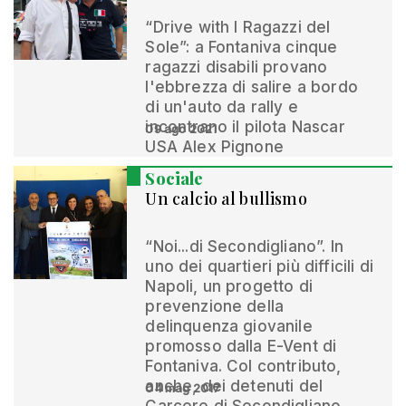
“Drive with I Ragazzi del
Sole”: a Fontaniva cinque
ragazzi disabili provano
l'ebbrezza di salire a bordo
di un'auto da rally e
incontrano il pilota Nascar
09 ago 2021
USA Alex Pignone
Sociale
Un calcio al bullismo
“Noi...di Secondigliano”. In
uno dei quartieri più difficili di
Napoli, un progetto di
prevenzione della
delinquenza giovanile
promosso dalla E-Vent di
Fontaniva. Col contributo,
anche, dei detenuti del
04 mag 2017